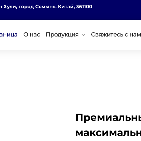
он Хули, город Сямынь, Китай, 361100
раница
О нас
Продукция
Свяжитесь с на
Премиальны
максимальн