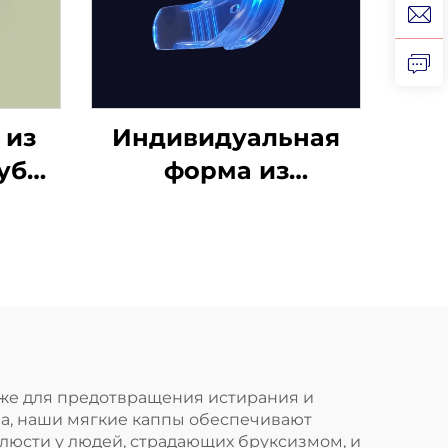
 из
Индивидуальная
убов
форма из
ене,
силиконового геля,
жета
капа для
отбеливания зубов,
я
профессиональный
 для
набор для
ния
отбеливания зубов
с капой от скрежета
кже для предотвращения истирания и
ла, наши мягкие каппы обеспечивают
зубами
люсти у людей, страдающих бруксизмом, и