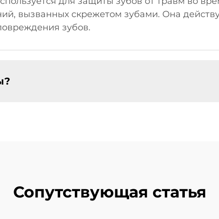
спользуется для защиты зубов от травм во вре
й, вызванных скрежетом зубами. Она действуе
повреждения зубов.
ы?
Сопутствующая статья