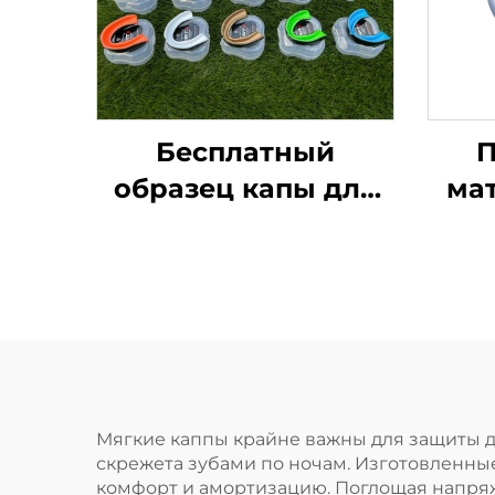
Бесплатный
П
образец капы для
ма
спорта,
для 
формованная капа,
детская насадка,
защита для зубов,
сп
двухцветная ЭВА
капа для брекетов,
сп
для ММА, бокса
Мягкие каппы крайне важны для защиты д
скрежета зубами по ночам. Изготовленны
комфорт и амортизацию. Поглощая напряж