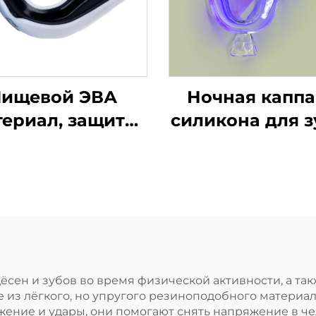
ищевой ЭВА
Ночная каппа
териал, защита
силикона для з
зубов, капа для
по заводской ц
брекетов,
защита от скре
боксерская
зубами и
ортивная капа,
стискивани
защитные
челюстей, капа
ортивные капы
сна, отбелива
для зубов
зубов
ёсен и зубов во время физической активности, а та
е из лёгкого, но упругого резиноподобного материа
ение и удары, они помогают снять напряжение в че