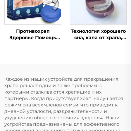
помощь при сне и
храпе
Противохрап
Технология хорошего
Здоровье Помощь
сна, капа от храпа,
при сне Капа для
устройство против
зубов Защитные
храпа, медицинские
капы для зубов
товары
Средство от храпа
Приспособление для
остановки дыхания
Каждое из наших устройств для прекращения
ртом во сне Лента
храпа решает одни и те же проблемы, с
для рта
которыми сталкиваются храпящие и их
партнеры. Когда присутствует храп, нарушается
режим сна всех членов семьи, что приводит к
дневной усталости, раздражительности и
ухудшению общего состояния здоровья. Наши
устройства предназначены для эффективного
увеличения воздушного потока и уменьшения