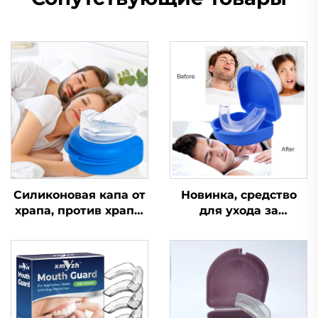
Силиконовая капа от
Новинка, средство
храпа, против храпа,
для ухода за
при апноэ, капа от
здоровьем,
бруксизма, средство
устройство для
для сна,
помощи во сне,
ортодонтическая
улучшает качество
капа, средства
сна, силиконовая и
личной гигиены,
EVA-капа от храпа