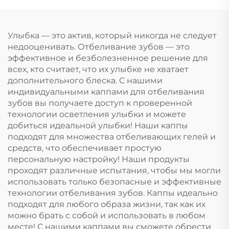
стискивания
профессиональный
челюстей, капа для
набор для
сна, отбеливания
отбеливания зубов с
Улыбка — это актив, который никогда не следует
зубов
капой от скрежета
недооценивать. Отбеливание зубов — это
зубами
эффективное и безболезненное решение для
всех, кто считает, что их улыбке не хватает
дополнительного блеска. С нашими
индивидуальными каппами для отбеливания
зубов вы получаете доступ к проверенной
технологии осветления улыбки и можете
добиться идеальной улыбки! Наши каппы
подходят для множества отбеливающих гелей и
средств, что обеспечивает простую
персональную настройку! Наши продукты
проходят различные испытания, чтобы мы могли
использовать только безопасные и эффективные
технологии отбеливания зубов. Каппы идеально
подходят для любого образа жизни, так как их
можно брать с собой и использовать в любом
месте! С нашими каппами вы сможете обрести