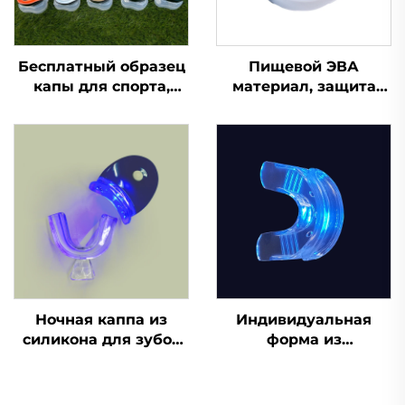
Бесплатный образец
Пищевой ЭВА
капы для спорта,
материал, защита
формованная капа,
для зубов, капа для
детская насадка,
брекетов, боксерская
защита для зубов,
спортивная капа,
двухцветная ЭВА
защитные
капа для брекетов,
спортивные капы для
для ММА, бокса
зубов
Ночная каппа из
Индивидуальная
силикона для зубов
форма из
по заводской цене,
силиконового геля,
защита от скрежета
капа для
зубами и
отбеливания зубов,