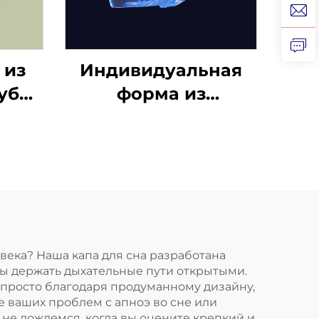
 из
Индивидуальная
убов
форма из
ене,
силиконового геля,
жета
капа для
отбеливания зубов,
я
профессиональный
 для
набор для
ния
отбеливания зубов
с капой от скрежета
ловека? Наша капа для сна разработана
обы держать дыхательные пути открытыми.
зубами
 просто благодаря продуманному дизайну,
ие ваших проблем с апноэ во сне или
 не дождемся, когда вы оцените крепкий и