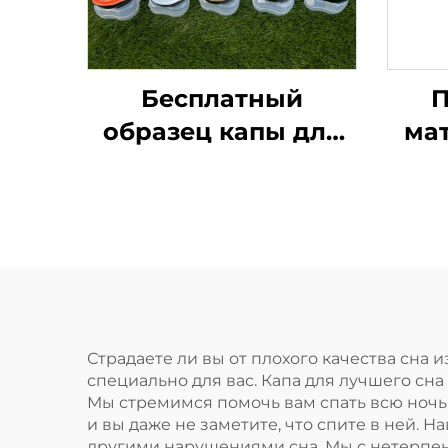
Бесплатный
П
образец капы для
ма
спорта,
для 
формованная капа,
детская насадка,
защита для зубов,
сп
двухцветная ЭВА
капа для брекетов,
сп
для ММА, бокса
Страдаете ли вы от плохого качества сна и
специально для вас. Капа для лучшего сн
Мы стремимся помочь вам спать всю ночь
и вы даже не заметите, что спите в ней. 
другими нарушениями сна. Мы с нетерпени