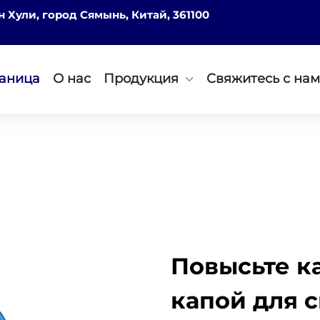
он Хули, город Сямынь, Китай, 361100
раница
О нас
Продукция
Свяжитесь с на
Повысьте к
капой для с