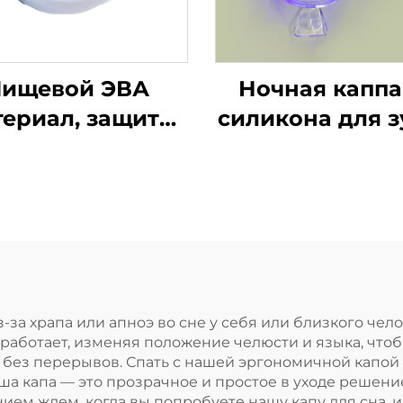
ищевой ЭВА
Ночная каппа
териал, защита
силикона для з
зубов, капа для
по заводской ц
брекетов,
защита от скре
боксерская
зубами и
ортивная капа,
стискивани
защитные
челюстей, капа
ортивные капы
сна, отбелива
для зубов
зубов
з-за храпа или апноэ во сне у себя или близкого че
а работает, изменяя положение челюсти и языка, чт
 без перерывов. Спать с нашей эргономичной капой
Наша капа — это прозрачное и простое в уходе решен
ем ждем, когда вы попробуете нашу капу для сна, и