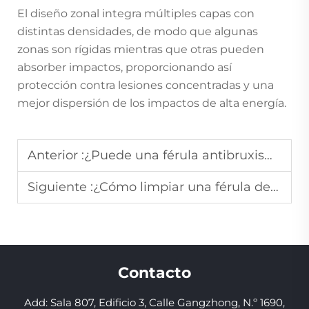
El diseño zonal integra múltiples capas con
distintas densidades, de modo que algunas
zonas son rígidas mientras que otras pueden
absorber impactos, proporcionando así
protección contra lesiones concentradas y una
mejor dispersión de los impactos de alta energía.
Anterior :
¿Puede una férula antibruxismo ayudar a reducir el dolor mandibular causado por el rechinamiento de dientes?
Siguiente :
¿Cómo limpiar una férula deportiva después de cada uso para evitar bacterias?
Contacto
Add: Sala 807, Edificio 3, Calle Gangzhong, N.º 1690,