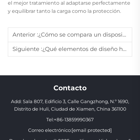
el mejor tratamiento al adaptarse perfectamente
y equilibrar tanto la carga como la protección.
Anterior :
¿Cómo se compara un dispositivo antirronquidos como una férula bucal con los dilatadores nasales?
Siguiente :
¿Qué elementos de diseño hacen que un protector bucal para boxeo sea resistente a golpes de alto impacto?
Contacto
Add: Sala 807, Edificio 3, Calle Gangzhong, N.º 1690,
Distrito de Huli, Ciudad de Xiamen, China 361100
Tel:
+86-13859990367
Correo electrónico:
[email protected]