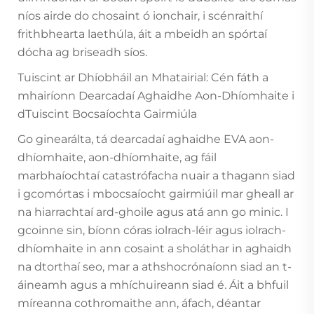
níos airde do chosaint ó ionchair, i scénraithí
frithbhearta laethúla, áit a mbeidh an spórtaí
dócha ag briseadh síos.
Tuiscint ar Dhíobháil an Mhatairial: Cén fáth a
mhairíonn Dearcadaí Aghaidhe Aon-Dhíomhaite i
dTuiscint Bocsaíochta Gairmiúla
Go ginearálta, tá dearcadaí aghaidhe EVA aon-
dhíomhaite, aon-dhíomhaite, ag fáil
marbhaíochtaí catastrófacha nuair a thagann siad
i gcomórtas i mbocsaíocht gairmiúil mar gheall ar
na hiarrachtaí ard-ghoile agus atá ann go minic. I
gcoinne sin, bíonn córas iolrach-léir agus iolrach-
dhíomhaite in ann cosaint a sholáthar in aghaidh
na dtorthaí seo, mar a athshocrónaíonn siad an t-
áineamh agus a mhíchuireann siad é. Áit a bhfuil
míreanna cothromaithe ann, áfach, déantar