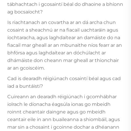
tábhachtach i gcosaintí béal do dhaoine a bhíonn
ag bocsaíocht?
Is riachtanach an covartha ar an dá archa chun
cosaint a sheachnú ar na fiacail uachtaráin agus
íochtaracha, agus laghdaítear an damáiste do na
fiacail mar gheall ar an mbunaithe níos fearr ar an
bhfórsa agus laghdaítear an dóchúlacht ar
dhámáiste don cheann mar gheall ar thionchair
ar an gcoiscéim.
Cad is dearadh réigiúnach cosaintí béal agus cad
iad a buntáistí?
Cuireann an dearadh réigiúnach i gcomhábhar
iolrach le díonacha éagsúla ionas go mbeidh
roinnt cheantair daingne agus go mbeidh
ceantair eile in ann buaileanna a shiombáil, agus
mar sin a chosaint i gcoinne dochar a dhéanann