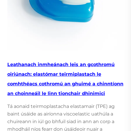
Leathanach inmheánach leis an gcothromú
oiriúnach: elastómar teirmiplastach le
comhthéacs cothromú an ghuimé a chinntíonn
an choinneáil le linn tionchair dhinimici
Tá aonaid teirmoplastacha elastamair (TPE) ag
baint úsáide as airíonna viscoelastic uathúla a
chuireann in iúl go bhfuil siad in ann an corp a
mhodháil níos fearr don úsáideoir nuair a