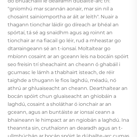
do bhuachaillí le dealramh dúbailte-arc trí:
"gníomhú mar scannán aonair, mar sin níl a
chosaint sainiomportha ar áit ar leith". Nuair a
thagann tionchar láidir go díreach ar bhéal an
spórtaí, tá sé ag snaidhm agus ag roinnt an
tionchair ar na fiacail go léir, rud a mheastar go
dtarraingeann sé an t-ionsaí. Moltaítear go
mbíonn cosaint ar an gceann leis na bocáin spóirt
seo freisin trí sheachaint an cheann ó ghabáil i
gcumasc le lámh a thabhairt isteach, de réir
taighde a thugann le fios laghdú, méadú, nó
athrú ar ghluaiseacht an cheann. Dearthaítear an
bocán spóirt chun gluaiseacht an ghiobáin a
laghdú, cosaint a sholáthar ó ionchair ar an
gceann, agus an buntáiste ar ionsaí ceann a
bhaineann le himpact ar an ngiobán a laghdú. Ina
theannta sin, cruthaíonn an dearadh agus an t-
ullmhúchán ar bocán spóirt le dúbailte-arc cumas