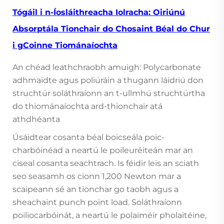
Tógáil i n-Íosláithreacha Iolracha: Oiriúnú
Absorptála Tionchair do Chosaint Béal do Chur
i gCoinne Tiománaíochta
An chéad leathchraobh amuigh: Polycarbonate
adhmaidte agus poliúráin a thugann láidriú don
struchtúr soláthraíonn an t-ullmhú struchtúrtha
do thiománaíochta ard-thionchair atá
athdhéanta
Úsáidtear cosanta béal boicseála poic-
charbóinéad a neartú le poileuréiteán mar an
ciseal cosanta seachtrach. Is féidir leis an sciath
seo seasamh os cionn 1,200 Newton mar a
scaipeann sé an tionchar go taobh agus a
sheachaint punch point load. Soláthraíonn
poiliocarbóinát, a neartú le polaiméir pholaitéine,