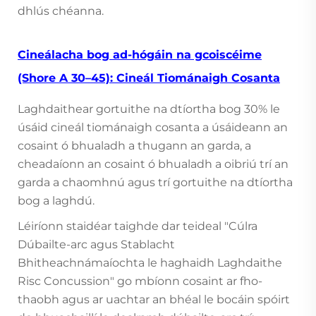
dhlús chéanna.
Cineálacha bog ad-hógáin na gcoiscéime
(Shore A 30–45): Cineál Tiománaigh Cosanta
Laghdaithear gortuithe na dtíortha bog 30% le
úsáid cineál tiománaigh cosanta a úsáideann an
cosaint ó bhualadh a thugann an garda, a
cheadaíonn an cosaint ó bhualadh a oibriú trí an
garda a chaomhnú agus trí gortuithe na dtíortha
bog a laghdú.
Léiríonn staidéar taighde dar teideal "Cúlra
Dúbailte-arc agus Stablacht
Bhitheachnámaíochta le haghaidh Laghdaithe
Risc Concussion" go mbíonn cosaint ar fho-
thaobh agus ar uachtar an bhéal le bocáin spóirt