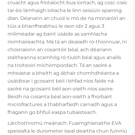
cruacht agus friotaíocht bua iontach, ag cosc craic
tar éis lámhaigh iolracha le linn seisiúin sparring
dian. Déanann an chuid is mó de na monaróirí an
tiús a bharrfheabhsú le raon idir 2 agus 3
miliméadar ag baint úsáide as samhlacha
ríomhaireachta. Má tá an dearadh ró-thionnuar, ní
chosnaíonn an cosantóir béal, ach déanann
sraitheanna scamhóg ró-tiubh béal agus anailís
na troiteoirí míchompordach. Tá an saolré a
mheastar a bheith ag ábhair chomhdhéanta a
úsáidtear i gcosaint béil i bhfad níos faide ná
saolré na gcosaint béil aon-sraith níos saoire.
Beidh na cosanta béal aon-sraith a fhorbairt
microfractures a thabharfaidh carnadh agus a
fhágann go bhfuil easpa tubaisteach.
Lárchothromú meánach: Fuaimghlanaithe EVA
speisialta le durometer íseal deartha chun fuinniú