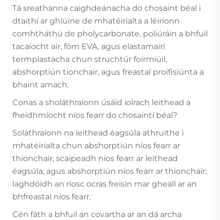
Tá sreathanna caighdeánacha do chosaint béal i
dtaithí ar ghlúine de mhatéirialta a léiríonn
comhtháthú de pholycarbonate, poliúráin a bhfuil
tacaíocht air, fóm EVA, agus elastamairí
termplastacha chun struchtúr foirmiúil,
abshorptiún tionchair, agus freastal proifisiúnta a
bhaint amach.
Conas a sholáthraíonn úsáid iolrach leithead a
fheidhmíocht níos fearr do chosaintí béal?
Soláthraíonn na leithead éagsúla athruithe i
mhatéirialta chun abshorptiún níos fearr ar
thionchair, scaipeadh níos fearr ar leithead
éagsúla, agus abshorptiún níos fearr ar thionchair;
laghdóidh an riosc ocras freisin mar gheall ar an
bhfreastal níos fearr.
Cén fáth a bhfuil an covartha ar an dá archa