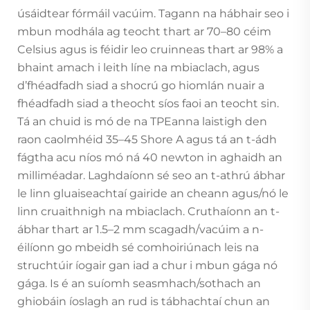
úsáidtear fórmáil vacúim. Tagann na hábhair seo i
mbun modhála ag teocht thart ar 70–80 céim
Celsius agus is féidir leo cruinneas thart ar 98% a
bhaint amach i leith líne na mbiaclach, agus
d’fhéadfadh siad a shocrú go hiomlán nuair a
fhéadfadh siad a theocht síos faoi an teocht sin.
Tá an chuid is mó de na TPEanna laistigh den
raon caolmhéid 35–45 Shore A agus tá an t-ádh
fágtha acu níos mó ná 40 newton in aghaidh an
milliméadar. Laghdaíonn sé seo an t-athrú ábhar
le linn gluaiseachtaí gairide an cheann agus/nó le
linn cruaithnigh na mbiaclach. Cruthaíonn an t-
ábhar thart ar 1.5–2 mm scagadh/vacúim a n-
éilíonn go mbeidh sé comhoiriúnach leis na
struchtúir íogair gan iad a chur i mbun gága nó
gága. Is é an suíomh seasmhach/sothach an
ghiobáin íoslagh an rud is tábhachtaí chun an