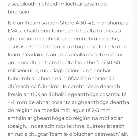
a scaoileadh i bhfeidhmíochtaí cosáin do
bholgáin
Is é an fhoam sa raon Shore A 30-45, mar shampla
EVA, a chaithíonn fuinneamh bualta trí theas a
gheiniúint mar gheall ar chomhbhrú rialaithe,
agus is é seo an bonn ar a dtugtar an foirmle don
foam. Ceadaíonn an córas cealla oscailte uathúil
go mbeadh an t-am bualta fadaithe faoi 30-50
miliseocund, rud a laghdaíonn an tionchar
fuinnimh ar bhonn na mbfiaclán ó thraenáil
dhíreach na fuinnimh. Is comhthéacs dearadh
freisin an tiús an ábhair i ngearrthóga cosanta. Tá
4-5 mm de ábhar cosanta ar ghearrthóga deartha
do réigiún na mballaí mór, agus tá 2-3 mm
amháin ar ghearrthóga do réigiún na mbfiaclán
tosaigh. I ndearadh níos leithne, cuirtear isteach
an rud a dtugtar ‘foam le díolúchán céimeach’ air.