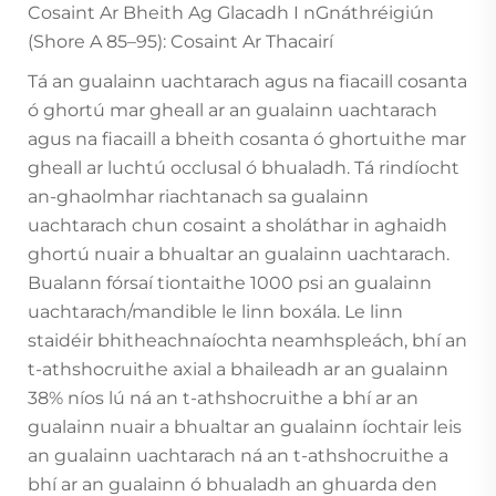
Cosaint Ar Bheith Ag Glacadh I nGnáthréigiún
(Shore A 85–95): Cosaint Ar Thacairí
Tá an gualainn uachtarach agus na fiacaill cosanta
ó ghortú mar gheall ar an gualainn uachtarach
agus na fiacaill a bheith cosanta ó ghortuithe mar
gheall ar luchtú occlusal ó bhualadh. Tá rindíocht
an-ghaolmhar riachtanach sa gualainn
uachtarach chun cosaint a sholáthar in aghaidh
ghortú nuair a bhualtar an gualainn uachtarach.
Bualann fórsaí tiontaithe 1000 psi an gualainn
uachtarach/mandible le linn boxála. Le linn
staidéir bhitheachnaíochta neamhspleách, bhí an
t-athshocruithe axial a bhaileadh ar an gualainn
38% níos lú ná an t-athshocruithe a bhí ar an
gualainn nuair a bhualtar an gualainn íochtair leis
an gualainn uachtarach ná an t-athshocruithe a
bhí ar an gualainn ó bhualadh an ghuarda den