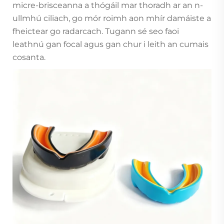
micre-brisceanna a thógáil mar thoradh ar an n-
ullmhú ciliach, go mór roimh aon mhír damáiste a
fheictear go radarcach. Tugann sé seo faoi
leathnú gan focal agus gan chur i leith an cumais
cosanta.