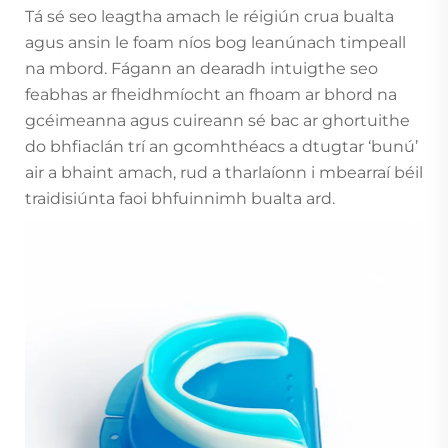
Tá sé seo leagtha amach le réigiún crua bualta
agus ansin le foam níos bog leanúnach timpeall
na mbord. Fágann an dearadh intuigthe seo
feabhas ar fheidhmíocht an fhoam ar bhord na
gcéimeanna agus cuireann sé bac ar ghortuithe
do bhfiaclán trí an gcomhthéacs a dtugtar ‘bunú’
air a bhaint amach, rud a tharlaíonn i mbearraí béil
traidisiúnta faoi bhfuinnimh bualta ard.