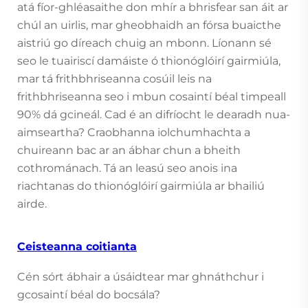
atá fíor-ghléasaithe don mhír a bhrisfear san áit ar
chúl an uirlis, mar gheobhaidh an fórsa buaicthe
aistriú go díreach chuig an mbonn. Líonann sé
seo le tuairiscí damáiste ó thionóglóirí gairmiúla,
mar tá frithbhriseanna cosúil leis na
frithbhriseanna seo i mbun cosaintí béal timpeall
90% dá gcineál. Cad é an difríocht le dearadh nua-
aimseartha? Craobhanna iolchumhachta a
chuireann bac ar an ábhar chun a bheith
cothrománach. Tá an leasú seo anois ina
riachtanas do thionóglóirí gairmiúla ar bhailiú
airde.
Ceisteanna coitianta
Cén sórt ábhair a úsáidtear mar ghnáthchur i
gcosaintí béal do bocsála?