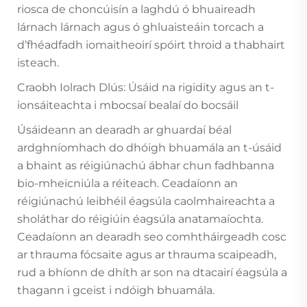
riosca de choncúisín a laghdú ó bhuaireadh
lárnach lárnach agus ó ghluaisteáin torcach a
d’fhéadfadh iomaitheoirí spóirt throid a thabhairt
isteach.
Craobh Iolrach Dlús: Úsáid na rigidity agus an t-
ionsáiteachta i mbocsaí bealaí do bocsáil
Úsáideann an dearadh ar ghuardaí béal
ardghníomhach do dhóigh bhuamála an t-úsáid
a bhaint as réigiúnachú ábhar chun fadhbanna
bio-mheicniúla a réiteach. Ceadaíonn an
réigiúnachú leibhéil éagsúla caolmhaireachta a
sholáthar do réigiúin éagsúla anatamaíochta.
Ceadaíonn an dearadh seo comhtháirgeadh cosc
ar thrauma fócsaite agus ar thrauma scaipeadh,
rud a bhíonn de dhíth ar son na dtacairí éagsúla a
thagann i gceist i ndóigh bhuamála.