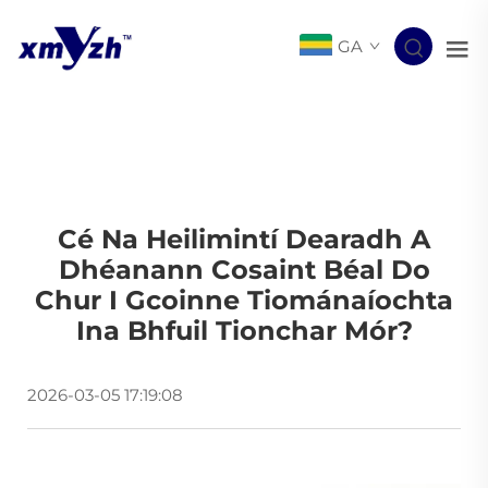
GA
Cé Na Heilimintí Dearadh A
Dhéanann Cosaint Béal Do
Chur I Gcoinne Tiománaíochta
Ina Bhfuil Tionchar Mór?
2026-03-05 17:19:08