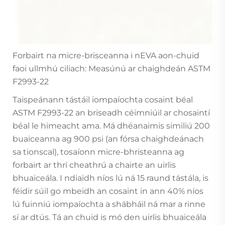
Forbairt na micre-brisceanna i nEVA aon-chuid
faoi ullmhú ciliach: Measúnú ar chaighdeán ASTM
F2993-22
Taispeánann tástáil iompaíochta cosaint béal
ASTM F2993-22 an briseadh céimniúil ar chosaintí
béal le himeacht ama. Má dhéanaimis similiú 200
buaiceanna ag 900 psi (an fórsa chaighdeánach
sa tionscal), tosaíonn micre-bhristeanna ag
forbairt ar thrí cheathrú a chairte an uirlis
bhuaiceála. I ndiaidh níos lú ná 15 raund tástála, is
féidir súil go mbeidh an cosaint in ann 40% níos
lú fuinniú iompaíochta a shábháil ná mar a rinne
sí ar dtús. Tá an chuid is mó den uirlis bhuaiceála