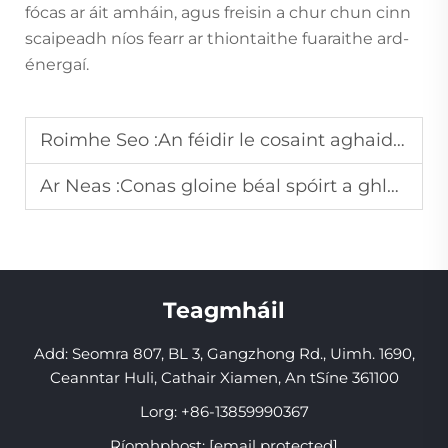
fócas ar áit amháin, agus freisin a chur chun cinn
scaipeadh níos fearr ar thiontaithe fuaraithe ard-
énergaí.
Roimhe Seo :
An féidir le cosaint aghaidh ina gcoimeádann an gruaim a laghdú a bhaineann le gruaimint fiacla?
Ar Neas :
Conas gloine béal spóirt a ghlanadh tar éis gach úsáid chun bacainní a sheachaint?
Teagmháil
Add: Seomra 807, BL 3, Gangzhong Rd., Uimh. 1690,
Ceanntar Huli, Cathair Xiamen, An tSíne 361100
Lorg:
+86-13859990367
Ríomhphost:
[email protected]