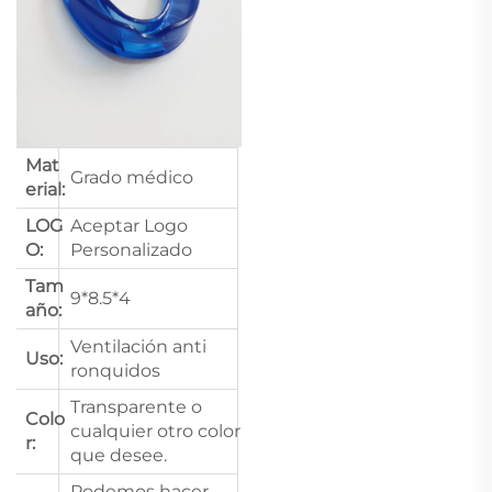
Mat
Grado médico
erial:
LOG
Aceptar Logo
O:
Personalizado
Tam
9*8.5*4
año:
Ventilación anti
Uso:
ronquidos
Transparente o
Colo
cualquier otro color
r:
que desee.
Podemos hacer