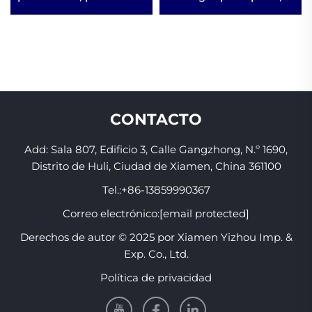
dentales, solución para
protector dental
respiración bucal
elástico cómodo de
durante el sueño,
EVA, protector bucal
dispositivo anti-
suave, espinillera para
ronquidos, cinta para la
boxeo
boca
CONTACTO
Add: Sala 807, Edificio 3, Calle Gangzhong, N.º 1690,
Distrito de Huli, Ciudad de Xiamen, China 361100
Tel.:
+86-13859990367
Correo electrónico:
[email protected]
Derechos de autor © 2025 por Xiamen Yizhou Imp. &
Exp. Co., Ltd.
Política de privacidad