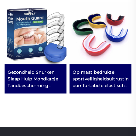
Gezondheid Snurken
Op maat bedrukte
Slaap Hulp Mondkapje
sportveiligheidsuitrusting
Tandbescherming
comfortabele elastische
Mondademhaling
EVA tandenbeschermer
Slaaphulp Oplossing
zachte mondprotector
Anti-Snurkapparaat
scheenbeschermer voor
Mondtape
boksen