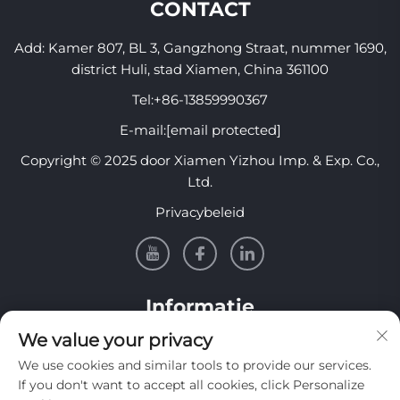
CONTACT
Add: Kamer 807, BL 3, Gangzhong Straat, nummer 1690,
district Huli, stad Xiamen, China 361100
Tel:
+86-13859990367
E-mail:
[email protected]
Copyright © 2025 door Xiamen Yizhou Imp. & Exp. Co.,
Ltd.
Privacybeleid
Informatie
We value your privacy
Meld je aan om onze wekelijkse nieuwsbrief te
We use cookies and similar tools to provide our services.
ontvangen
If you don't want to accept all cookies, click Personalize