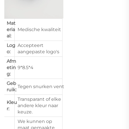
Mat
eria
Medische kwaliteit
al:
Log
Accepteert
o:
aangepaste logo's
Afm
etin
9*8.5*4
g:
Geb
Tegen snurken vent
ruik:
Transparant of elke
Kleu
andere kleur naar
r:
keuze.
We kunnen op
maat gemaakte