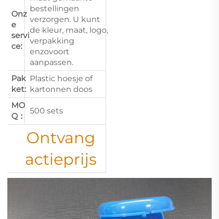
bestellingen
Onz
verzorgen. U kunt
e
de kleur, maat, logo,
servi
verpakking
ce:
enzovoort
aanpassen.
Pak
Plastic hoesje of
ket:
kartonnen doos
MO
500 sets
Q：
Ontvang
actieprijs