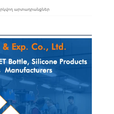
րկվող արտադրանքներ