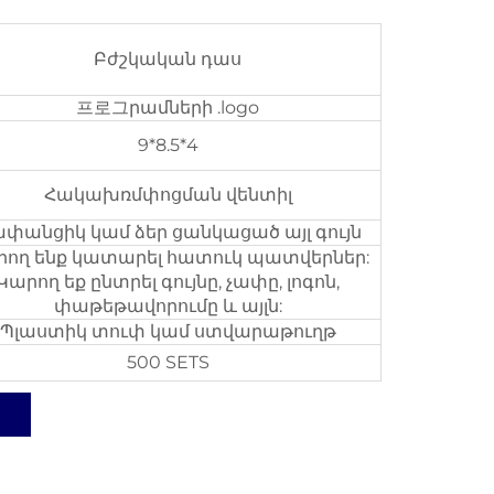
Բժշկական դաս
프로그րամների .logo
9*8.5*4
Հակախռմփոցման վենտիլ
փանցիկ կամ ձեր ցանկացած այլ գույն
րող ենք կատարել հատուկ պատվերներ:
Կարող եք ընտրել գույնը, չափը, լոգոն,
փաթեթավորումը և այլն:
Պլաստիկ տուփ կամ ստվարաթուղթ
500 SETS