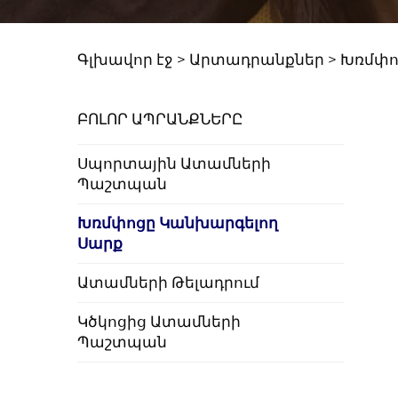
Գլխավոր էջ >
Արտադրանքներ
>
Խռմփո
ԲՈԼՈՐ ԱՊՐԱՆՔՆԵՐԸ
Սպորտային Ատամների
Պաշտպան
Խռմփոցը Կանխարգելող
Սարք
Ատամների Թելադրում
Կծկոցից Ատամների
Պաշտպան