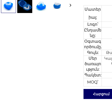
Մատեր
իալ:
Լոգո՝
Ընդամե
նը:
Օգտագ
ործումը.
Գույն:
Թա
Մեր
Կա
ծառայո
ւթյուն:
Պակետ:
MOQ՝
Հարցում