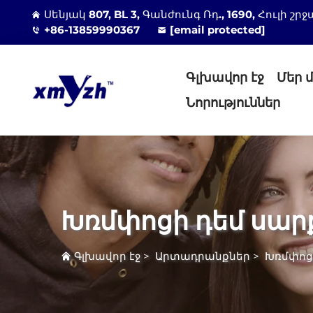
Սենյակ 807, BL 3, Գանժունգ Ռդ., 1690, Հուլի
+86-13859990367
[email protected]
Գլխավոր էջ
Մեր 
Նորություններ
Խռմփոցի դեմ սար
Գլխավոր էջ
>
Արտադրանքներ
>
Խռմփոց