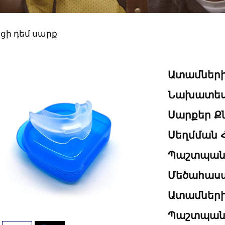
ցի դեմ սարք
Ատամների
Նախատես
Սարքեր Ք
Սեղմման
Պաշտպանի
Մեծահաս
Ատամների
Պաշտպանի