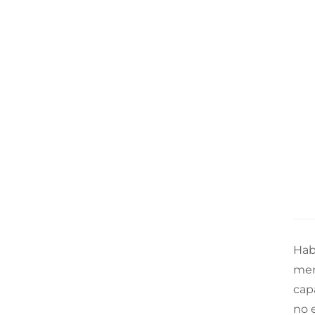
Hab
mer
cap
no 