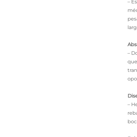
– E
méd
pes
lar
Abs
– D
que
tra
opo
Dis
– H
reba
boc