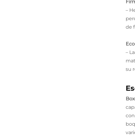
Firm
– H
per
de 
Eco
– L
mat
su r
Es
Box
cap
con
boq
var