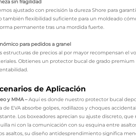
eza sin fragilidad
emos ajustado con precisión la dureza Shore para garantiz
o también flexibilidad suficiente para un moldeado cómo
forma permanente tras una mordida fuerte.
nómico para pedidos a granel
as estructuras de precios al por mayor recompensan el v
eriales. Obtienes un protector bucal de grado premium 
entabilidad.
cenarios de Aplicación
eo y MMA –
Aquí es donde nuestro protector bucal depo
a de EVA absorbe golpes, rodillazos y choques accidental
stante. Los boxeadores aprecian su ajuste discreto, que 
uilla ni con la comunicación con su esquina entre asaltos
ios asaltos, su diseño antidesprendimiento significa meno