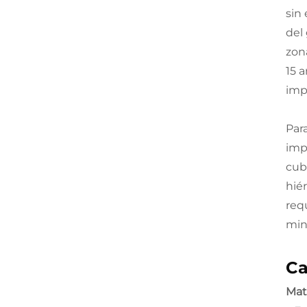
sin
del
zona
15 
imp
Par
imp
cub
hié
req
min
Ca
Mat