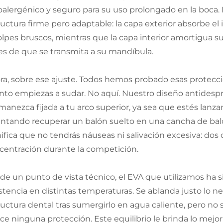
oalergénico y seguro para su uso prolongado en la boca. 
ructura firme pero adaptable: la capa exterior absorbe 
olpes bruscos, mientras que la capa interior amortigua s
es de que se transmita a su mandíbula.
ra, sobre ese ajuste. Todos hemos probado esas protecci
nto empiezas a sudar. No aquí. Nuestro diseño antidesp
manezca fijada a tu arco superior, ya sea que estés lan
entando recuperar un balón suelto en una cancha de bal
nifica que no tendrás náuseas ni salivación excesiva: do
centración durante la competición.
de un punto de vista técnico, el EVA que utilizamos ha 
istencia en distintas temperaturas. Se ablanda justo lo
ructura dental tras sumergirlo en agua caliente, pero no
ece ninguna protección. Este equilibrio le brinda lo me