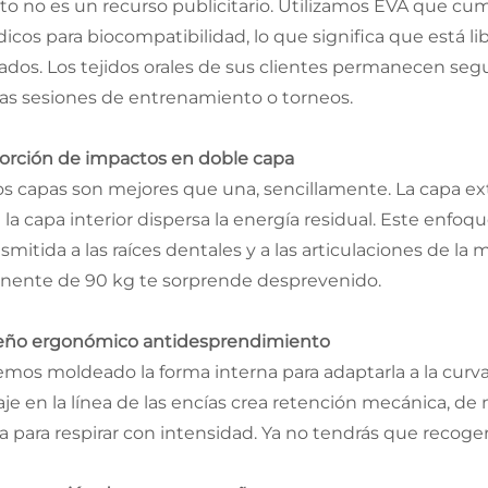
sto no es un recurso publicitario. Utilizamos EVA que cu
icos para biocompatibilidad, lo que significa que está li
ados. Los tejidos orales de sus clientes permanecen seg
gas sesiones de entrenamiento o torneos.
orción de impactos en doble capa
os capas son mejores que una, sencillamente. La capa ext
 la capa interior dispersa la energía residual. Este enfoq
nsmitida a las raíces dentales y a las articulaciones de l
nente de 90 kg te sorprende desprevenido.
eño ergonómico antidesprendimiento
emos moldeado la forma interna para adaptarla a la curvatu
je en la línea de las encías crea retención mecánica, de 
a para respirar con intensidad. Ya no tendrás que recoge