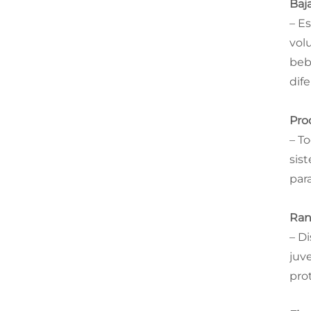
Baj
– E
vol
beb
dif
Pro
– T
sis
par
Ran
– D
juv
pro