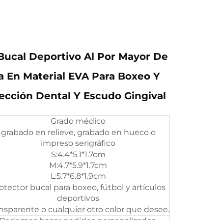
Bucal Deportivo Al Por Mayor De
 En Material EVA Para Boxeo Y
cción Dental Y Escudo Gingival
Grado médico
grabado en relieve, grabado en hueco o
impreso serigráfico
S:4.4*5.1*1.7cm
M:4.7*5.9*1.7cm
L:5.7*6.8*1.9cm
otector bucal para boxeo, fútbol y artículos
deportivos
nsparente o cualquier otro color que desee.