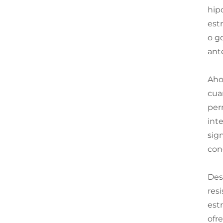
hip
est
o g
ant
Aho
cua
per
int
sig
con
Des
res
est
ofr