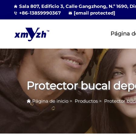
Sala 807, Edificio 3, Calle Gangzhong, N.º 1690, D
+86-13859990367
[email protected]
Página de
Protector bucal dep
Página de inicio
>
Productos
>
Protector buc