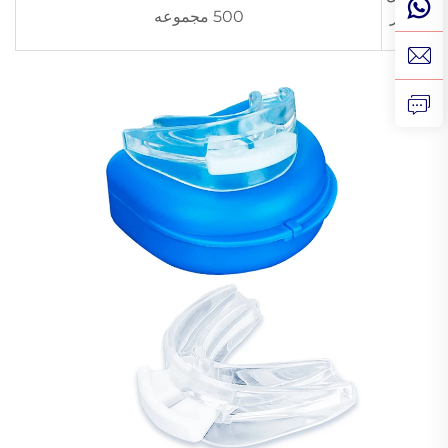
سفار
500 مجموعه
ش: