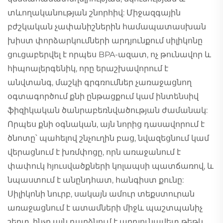
տևողականության շնորհիվ: Միջազգային
բժշկական չափանիշներին համապատասխան
խիստ փորձարկումների արդյունքում սիլիկոնը
ցուցաբերվել է որպես BPA-ազատ, ոչ թունավոր և
հիպոալերգենիկ, որը երաշխավորում է
անվտանգ, մաշկի գրգռումներ չառաջացնող
օգտագործում քնի ընթացքում կամ ինտենսիվ
ֆիզիկական ծանրաբեռնվածության ժամանակ:
Որպես քնի օգնական, այն նորից դասավորում է
ծնոտը՝ պահելով շնչուղին բաց, նվազեցնում կամ
վերացնում է խռմփոցը, որն առաջանում է
փափուկ հյուսվածքների կոլապսի պատճառով, և
նպաստում է անընդհատ, հանգիստ քունը:
Սիլիկոնի նուրբ, սակայն ամուր տեքստուրան
առաջացնում է ատամների միջև պաշտպանիչ
շերտ, ինչը այն դարձնում է արդյունավետ թեթև