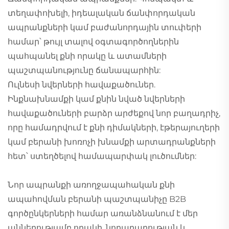
տեղափոխելի, իդեալական ճանփորդական
ապրանքների կամ բաժանորդային տուփերի
համար՝ թույլ տալով օգտագործողներին
պահպանել քնի որակը և ատամների
պաշտպանությունը ճանապարհին:
Ուլնեսի նվերների հավաքածուներ.
Ինքնախնամքի կամ քնին նված նվերների
հավաքածուների բարձր արժեքով նոր բաղադրիչ,
որը համադրվում է քնի դիմակների, էթերայուղերի
կամ բերանի խոռոչի խնամքի արտադրանքների
հետ՝ ստեղծելով համապարփակ լուծումներ:
Նոր ապրանքի առողջապահական քնի
ապահովման բերանի պաշտպանիչը B2B
գործընկերների համար առանձնանում է մեր
աննեղությամբ որակի, նորարարության և