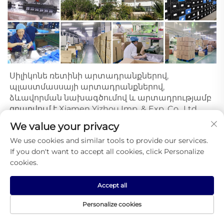
Սիլիկոնե ռետինի արտադրանքներով, 
պլաստմասսայի արտադրանքներով, 
ձևավորման նախագծումով և արտադրությամբ 
զբաղվում է Xiamen Yizhou Imp. & Exp. Co., Ltd. 
արտադրությունից: Մեր ընկերությունը ներառում 
We value your privacy
է 6000 քառակուսի մետր տարածք: 
We use cookies and similar tools to provide our services.
Հետազոտությունից, արտադրությունից և 
If you don't want to accept all cookies, click Personalize
հավաքակցումից մինչև հաճախորդային 
cookies.
սպասարկում՝ մենք կարող ենք իրականացնել 
մեկ շարք ստանդարտ արտադրություն: Մենք 
հաղթել ենք առանձնահատուկ հարգանք բոլոր 
Accept all
հաճախորդներից մեր գերազանց 
Personalize cookies
տեխնոլոգիայի, առաջատար սարքավորումների 
և ամբողջական կառավարման համակարգի 