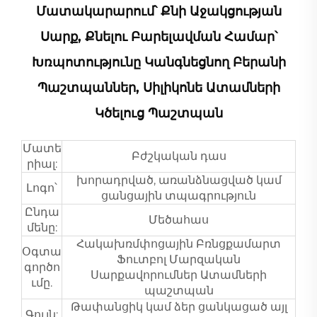
Մատակարարում՝ Քնի Աջակցության
Սարք, Քնելու Բարելավման Համար՝
Խռպոտությունը Կանգնեցնող Բերանի
Պաշտպաններ, Սիլիկոնե Ատամների
Կծելուց Պաշտպան
Մատե
Բժշկական դաս
րիալ:
խորադրված, առանձնացված կամ
Լոգո՝
ցանցային տպագրություն
Ընդա
Մեծահաս
մենը:
Հակախռմփոցային Բռնցքամարտ
Օգտա
Ֆուտբոլ Մարզական
գործո
Սարքավորումներ Ատամների
ւմը.
պաշտպան
Թափանցիկ կամ ձեր ցանկացած այլ
Գույն: