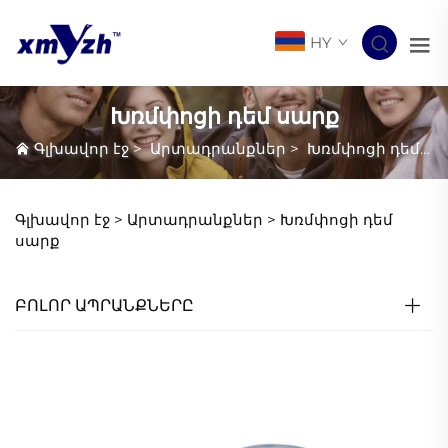
HY
Խռմփոցի դեմ սարք
Գլխավոր էջ
>
Արտադրանքներ
>
Խռմփոցի դեմ սարք
Գլխավոր էջ >
Արտադրանքներ
>
Խռմփոցի դեմ
սարք
ԲՈԼՈՐ ԱՊՐԱՆՔՆԵՐԸ