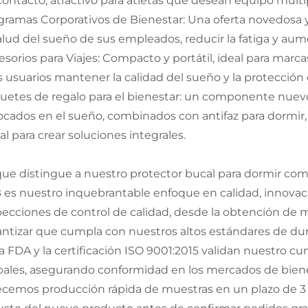
contacto, atractivo para atletas que desean equipo multi
gramas Corporativos de Bienestar: Una oferta novedosa
salud del sueño de sus empleados, reducir la fatiga y aume
esorios para Viajes: Compacto y portátil, ideal para marca
os usuarios mantener la calidad del sueño y la protección
uetes de regalo para el bienestar: un componente nuevo
ocados en el sueño, combinados con antifaz para dormir,
l para crear soluciones integrales.
que distingue a nuestro protector bucal para dormir com
 es nuestro inquebrantable enfoque en calidad, innovaci
pecciones de control de calidad, desde la obtención de ma
antizar que cumpla con nuestros altos estándares de dura
la FDA y la certificación ISO 9001:2015 validan nuestro c
bales, asegurando conformidad en los mercados de biene
ecemos producción rápida de muestras en un plazo de 3 dí