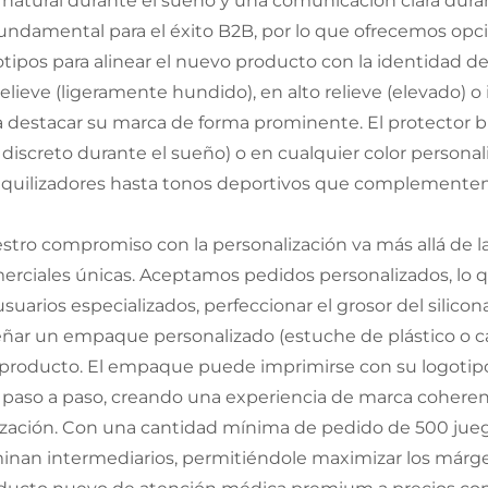
e natural durante el sueño y una comunicación clara du
fundamental para el éxito B2B, por lo que ofrecemos opci
otipos para alinear el nuevo producto con la identidad de 
elieve (ligeramente hundido), en alto relieve (elevado) o
a destacar su marca de forma prominente. El protector b
 discreto durante el sueño) o en cualquier color person
nquilizadores hasta tonos deportivos que complementen 
stro compromiso con la personalización va más allá de la
erciales únicas. Aceptamos pedidos personalizados, lo 
usuarios especializados, perfeccionar el grosor del silic
eñar un empaque personalizado (estuche de plástico o caj
 producto. El empaque puede imprimirse con su logotipo,
 paso a paso, creando una experiencia de marca coher
lización. Con una cantidad mínima de pedido de 500 juego
minan intermediarios, permitiéndole maximizar los márg