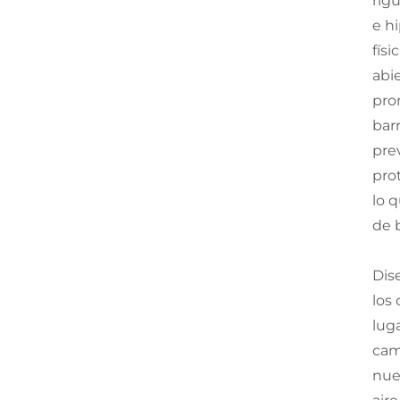
rig
e h
fís
abi
pro
bar
pre
pro
lo 
de 
Dis
los
lug
cam
nue