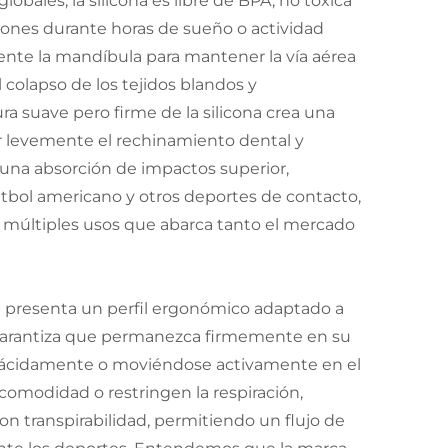
bales, la silicona es libre de BPA, no tóxica
aciones durante horas de sueño o actividad
ente la mandíbula para mantener la vía aérea
 colapso de los tejidos blandos y
a suave pero firme de la silicona crea una
iar levemente el rechinamiento dental y
e una absorción de impactos superior,
útbol americano y otros deportes de contacto,
e múltiples usos que abarca tanto el mercado
l presenta un perfil ergonómico adaptado a
so garantiza que permanezca firmemente en su
 plácidamente o moviéndose activamente en el
ncomodidad o restringen la respiración,
on transpirabilidad, permitiendo un flujo de