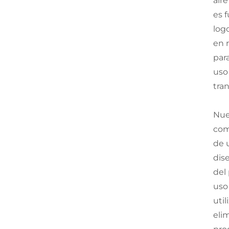
air
es 
log
en r
par
uso
tra
Nue
com
de 
dis
del
uso
uti
eli