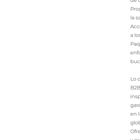
de 
Pro
la 
Acc
a l
Paq
enf
buca
Lo 
B2B
ins
gar
en 
glo
Ofr