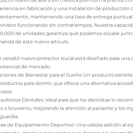
ducto nuevo de atención médica premium a precios com
eriencia en fabricación y una instalación de producció
cientemente, manteniendo una tasa de entrega puntual 
inistro funcionando sin contratiempos. Nuestra capac
00.000 de unidades garantiza que podamos escalar junt
anda de este nuevo artículo.
e versátil nuevo protector bucal está diseñado para un
potencial de mercado:
uciones de Bienestar para el Sueño: Un producto estrell
productos para dormir, que ofrece una alternativa accesib
tosos.
sultorios Dentales: Ideal para que los dentistas lo rec
es o bruxismo, mejorando la atención al paciente y los in
guardia.
eas de Equipamiento Deportivo: Una valiosa adición al e