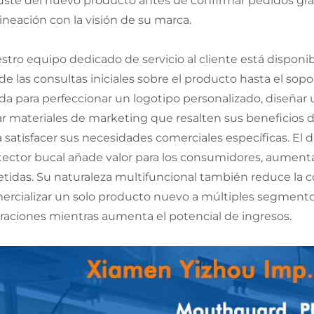
juste del nuevo producto antes de confirmar pedidos gra
lineación con la visión de su marca.
stro equipo dedicado de servicio al cliente está disponi
de las consultas iniciales sobre el producto hasta el sopo
da para perfeccionar un logotipo personalizado, diseñar u
ar materiales de marketing que resalten sus beneficios
 satisfacer sus necesidades comerciales específicas. El dis
tector bucal añade valor para los consumidores, aument
etidas. Su naturaleza multifuncional también reduce la 
ercializar un solo producto nuevo a múltiples segmentos 
raciones mientras aumenta el potencial de ingresos.