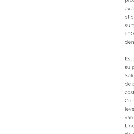
pro
exp
efi
sum
1.0
dem
Est
su 
Sol
de 
cos
Con
lev
van
Lín