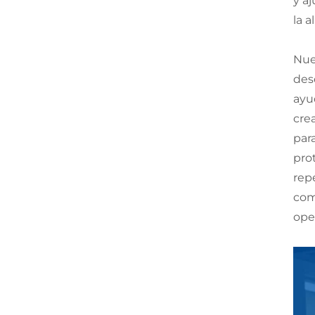
y a
la a
Nue
des
ayu
cre
para
pro
rep
com
ope