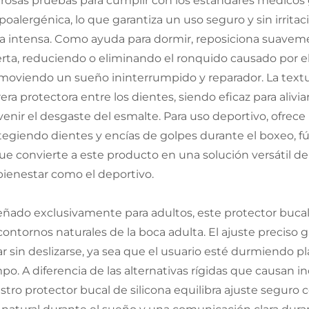
urosas pruebas para cumplir con los estándares médicos glo
ipoalergénica, lo que garantiza un uso seguro y sin irrit
ica intensa. Como ayuda para dormir, reposiciona suavem
erta, reduciendo o eliminando el ronquido causado por el
moviendo un sueño ininterrumpido y reparador. La textur
rera protectora entre los dientes, siendo eficaz para aliv
venir el desgaste del esmalte. Para uso deportivo, ofrec
tegiendo dientes y encías de golpes durante el boxeo, f
que convierte a este producto en una solución versátil d
bienestar como el deportivo.
eñado exclusivamente para adultos, este protector buca
 contornos naturales de la boca adulta. El ajuste preci
ar sin deslizarse, ya sea que el usuario esté durmiendo
po. A diferencia de las alternativas rígidas que causan i
stro protector bucal de silicona equilibra ajuste seguro c