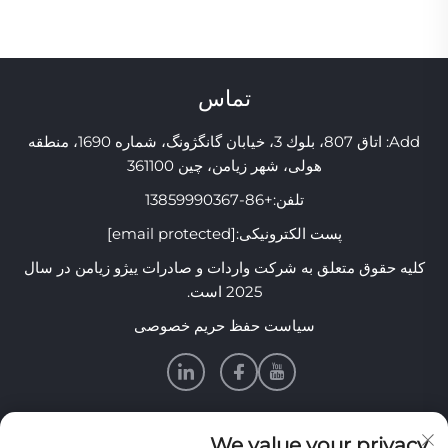
تماس
Add: اتاق 807، بلوك 3، خیابان گانگژونگ، شماره 1690، منطقه
هولی، شهر زیامن، چین 361100
تلفن:
+86-13859990367
پست الکترونیکی:
[email protected]
کلیه حقوق متعلق به شرکت واردات و صادرات ییژو زیامن در سال
2025 است.
سیاست حفظ حریم خصوصی
اطلاعات
We value your privacy