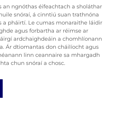
s an ngnóthas éifeachtach a sholáthar
uile snóraí, á cinntiú suan trathnóna
s a pháirtí. Le cumas monaraithe láidir
ghde agus forbartha ar réimse ar
táirgí ardchaighdeáin a chomhlíonann
ta. Ár dtiomantas don cháilíocht agus
héanann linn ceannaire sa mhargadh
chta chun snóraí a chosc.