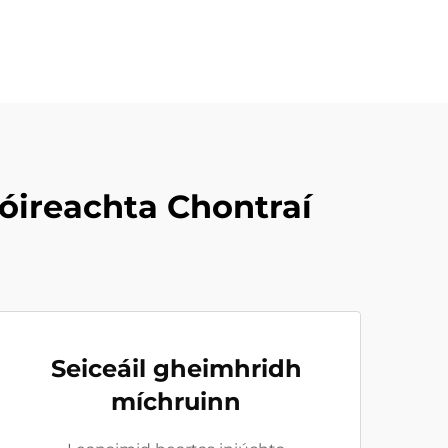
tóireachta Chontraí
Seiceáil gheimhridh
míchruinn