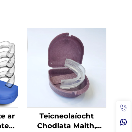
e ar
Teicneolaíocht
nte
Chodlata Maith,