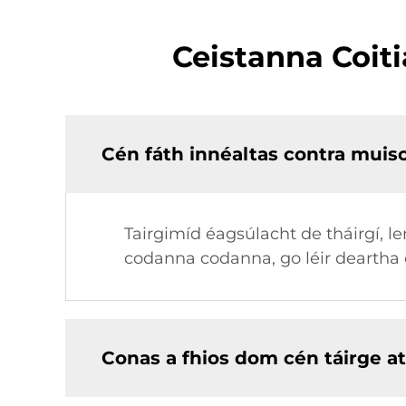
Ceistanna Coiti
Cén fáth innéaltas contra muisci
Tairgimíd éagsúlacht de tháirgí, l
codanna codanna, go léir deartha
Conas a fhios dom cén táirge a