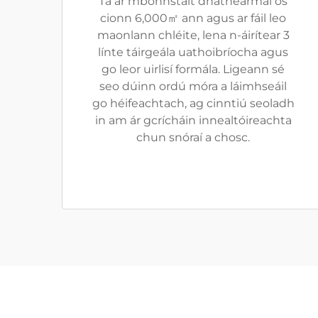
Tá ár mbonnstáit dháthéarmaí os
cionn 6,000㎡ ann agus ar fáil leo
maonlann chléite, lena n-áirítear 3
línte táirgeála uathoibríocha agus
go leor uirlisí formála. Ligeann sé
seo dúinn ordú móra a láimhseáil
go héifeachtach, ag cinntiú seoladh
in am ár gcrícháin innealtóireachta
chun snóraí a chosc.