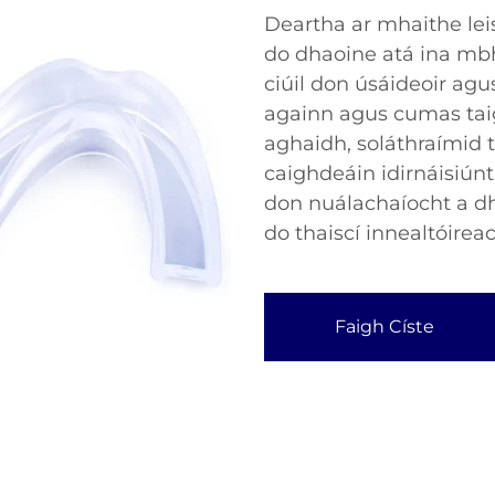
Deartha ar mhaithe lei
do dhaoine atá ina mbh
ciúil don úsáideoir agu
againn agus cumas tai
aghaidh, soláthraímid 
caighdeáin idirnáisiún
don nuálachaíocht a d
do thaiscí innealtóirea
Faigh Císte