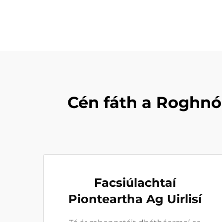
Cén fáth a Roghnói
Facsiúlachtaí
Pionteartha Ag Uirlisí