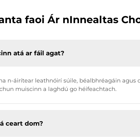
anta faoi Ár nInnealtas C
nn atá ar fáil agat?
ena n-áirítear leathnóirí súile, béalbhréagáin agus
 chun muiscinn a laghdú go héifeachtach.
tá ceart dom?