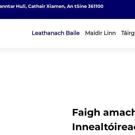
nntar Huli, Cathair Xiamen, An tSíne 361100
Leathanach Baile
Maidir Linn
Táirg
Faigh amach
Innealtóirea