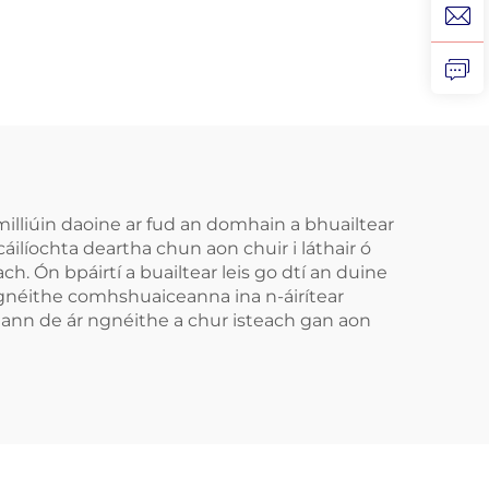
ála
Cófra in aghaidh
na
Cnamhastar, Gléas in
ta
aghaidh
Cnamhastar,
ár
Soláthair Sláinte
ch do
éas
illiúin daoine ar fud an domhain a bhuailtear
cáilíochta deartha chun aon chuir i láthair ó
Tape
. Ón bpáirtí a buailtear leis go dtí an duine
ngnéithe comhshuaiceanna ina n-áirítear
ceann de ár ngnéithe a chur isteach gan aon