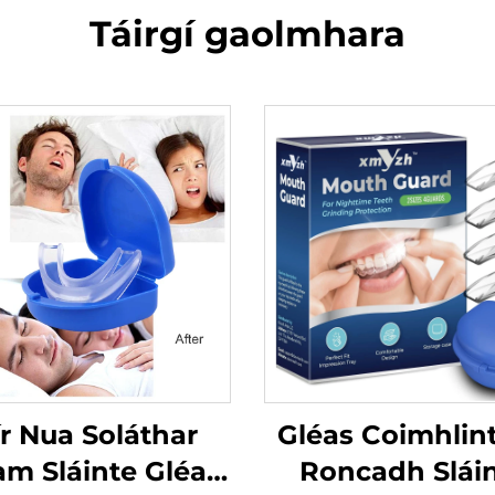
Táirgí gaolmhara
r Nua Soláthar
Gléas Coimhlint
am Sláinte Gléas
Roncadh Slái