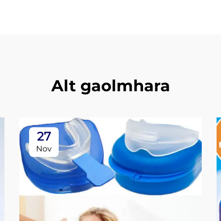
Alt gaolmhara
27
Nov