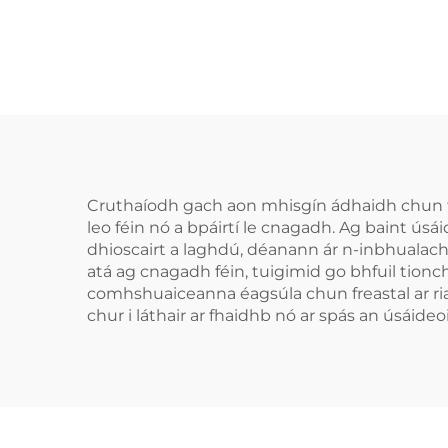
Leagaire Tráidire
Cab
Apnea Cobhrú do
Fea
Bhruxism Cabhair
Chodlata Cobhrú do
S
Shláinte Phearsanta
Cob
Codladh Leagaire
Cruthaíodh gach aon mhisgín ádhaidh chun fad
leo féin nó a bpáirtí le cnagadh. Ag baint úsá
dhioscairt a laghdú, déanann ár n-inbhualachó
atá ag cnagadh féin, tuigimid go bhfuil tion
comhshuaiceanna éagsúla chun freastal ar rian
chur i láthair ar fhaidhb nó ar spás an úsáide