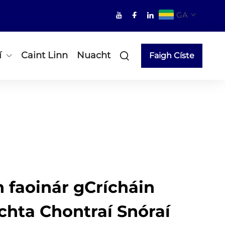
GA
í
Caint Linn
Nuacht
Faigh Císte
 faoinár gCrícháin
chta Chontraí Snóraí