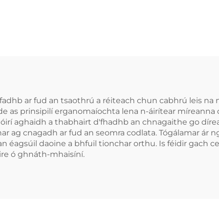
hrach le Codail
Cabhrach Le M
bhsú Cáilíochta
Béal Gléasan
Codail Ábhar
Denthóireach
ilicónach EVA
Cúnamh do
hrú in aghaidh
Bhéileadh le l
Leagar
Codladh Réitea
Róncaíocht Gl
hb ar fud an tsaothrú a réiteach chun cabhrú leis na m
ide as prinsipilí erganomaíochta lena n-áirítear míreanna 
Anti-Roncach 
irí aghaidh a thabhairt d'fhadhb an chnagaithe go díreach
Béal
char ag cnagadh ar fud an seomra codlata. Tógálamar ár 
 éagsúil daoine a bhfuil tionchar orthu. Is féidir gach 
oire ó ghnáth-mhaisíní.