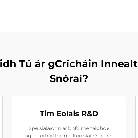
dh Tú ár gCrícháin Inneal
Snóraí?
Tim Eolais R&D
Speisialaíonn ár bhfoirne taighde
agus forbartha in olltoghlaí réiteach