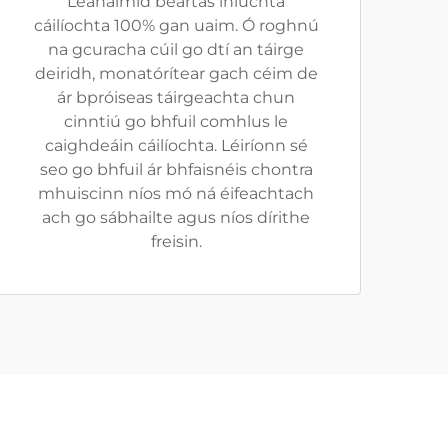
Leanaimid beartas iniúchta
cáilíochta 100% gan uaim. Ó roghnú
na gcuracha cúil go dtí an táirge
deiridh, monatórítear gach céim de
ár bpróiseas táirgeachta chun
cinntiú go bhfuil comhlus le
caighdeáin cáilíochta. Léiríonn sé
seo go bhfuil ár bhfaisnéis chontra
mhuiscinn níos mó ná éifeachtach
ach go sábhailte agus níos dírithe
freisin.