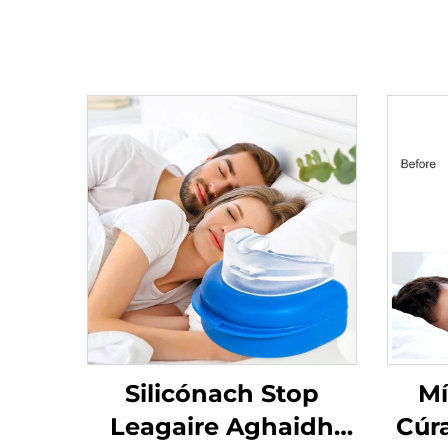
Silicónach Stop
Mí
Leagaire Aghaidh
Cúr