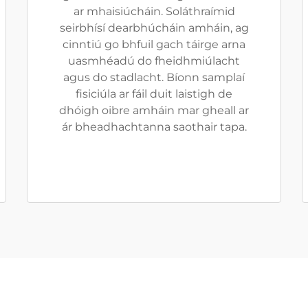
ar mhaisiúcháin. Soláthraímid
seirbhísí dearbhúcháin amháin, ag
cinntiú go bhfuil gach táirge arna
uasmhéadú do fheidhmiúlacht
agus do stadlacht. Bíonn samplaí
fisiciúla ar fáil duit laistigh de
dhóigh oibre amháin mar gheall ar
ár bheadhachtanna saothair tapa.