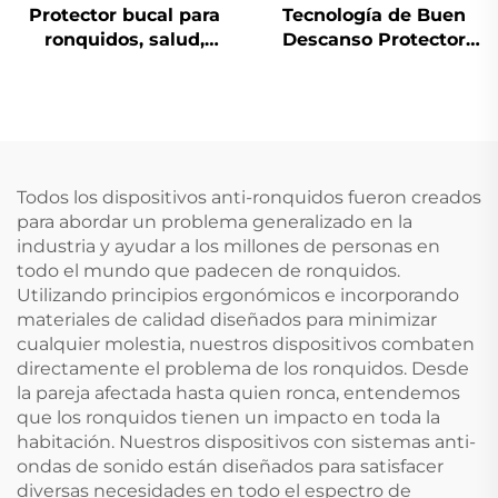
Protector bucal para
Tecnología de Buen
ronquidos, salud,
Descanso Protector
ayuda para dormir,
Bucal Antirronquidos
protectores dentales,
Dispositivo Anti
solución para
Ronquidos Suministro
respiración bucal
Médico
durante el sueño,
dispositivo anti-
Todos los dispositivos anti-ronquidos fueron creados
ronquidos, cinta para
para abordar un problema generalizado en la
la boca
industria y ayudar a los millones de personas en
todo el mundo que padecen de ronquidos.
Utilizando principios ergonómicos e incorporando
materiales de calidad diseñados para minimizar
cualquier molestia, nuestros dispositivos combaten
directamente el problema de los ronquidos. Desde
la pareja afectada hasta quien ronca, entendemos
que los ronquidos tienen un impacto en toda la
habitación. Nuestros dispositivos con sistemas anti-
ondas de sonido están diseñados para satisfacer
diversas necesidades en todo el espectro de