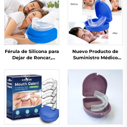
Férula de Silicona para
Nuevo Producto de
Dejar de Roncar,
Suministro Médico
Dispositivo
para Mejorar la Calidad
Antirronquidos,
del Sueño, Dispositivo
Protector contra
de Ayuda para Dormir,
Apnea, Férula para
Material de Silicona y
Bruxismo, Ayuda para
EVA, Protector Bucal
Dormir, Protector
Antirronquidos
Bucal, Artículo de
Cuidado Personal para
la Salud del Sueño y
Ronquidos