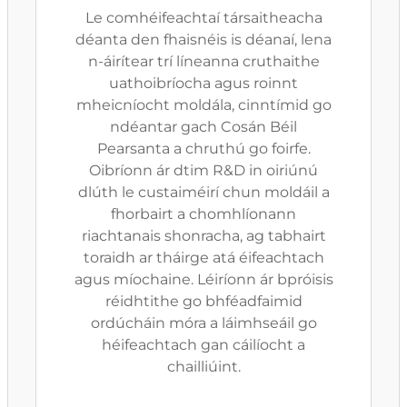
Le comhéifeachtaí társaitheacha
déanta den fhaisnéis is déanaí, lena
n-áirítear trí líneanna cruthaithe
uathoibríocha agus roinnt
mheicníocht moldála, cinntímid go
ndéantar gach Cosán Béil
Pearsanta a chruthú go foirfe.
Oibríonn ár dtim R&D in oiriúnú
dlúth le custaiméirí chun moldáil a
fhorbairt a chomhlíonann
riachtanais shonracha, ag tabhairt
toraidh ar tháirge atá éifeachtach
agus míochaine. Léiríonn ár bpróisis
réidhtithe go bhféadfaimid
ordúcháin móra a láimhseáil go
héifeachtach gan cáilíocht a
chailliúint.