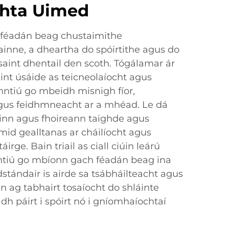
hta Uimed
hféadán beag chustaimithe
inne, a dheartha do spóirtithe agus do
saint dhentail den scoth. Tógálamar ár
nt úsáide as teicneolaíocht agus
nntiú go mbeidh misnigh fíor,
gus feidhmneacht ar a mhéad. Le dá
inn agus fhoireann taighde agus
imid gealltanas ar cháilíocht agus
irge. Bain triail as ciall ciúin leárú
nntiú go mbíonn gach féadán beag ina
tándair is airde sa tsábháilteacht agus
nn ag tabhairt tosaíocht do shláinte
dh páirt i spóirt nó i gníomhaíochtaí