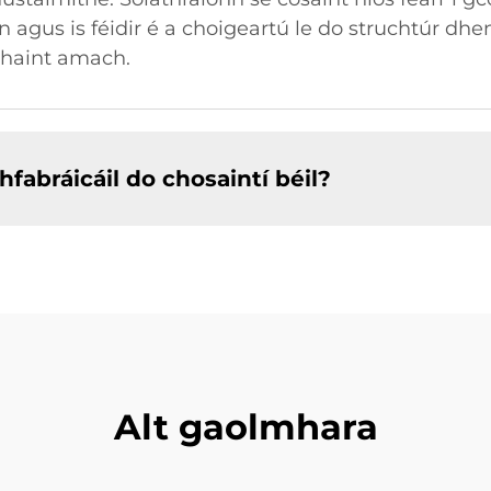
n agus is féidir é a choigeartú le do struchtúr dh
haint amach.
hfabráicáil do chosaintí béil?
Alt gaolmhara