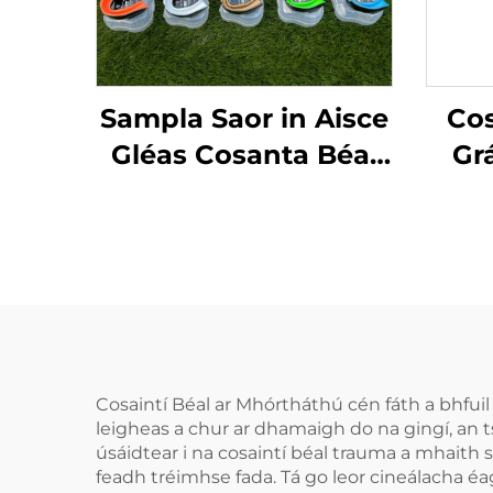
Sampla Saor in Aisce
Cos
Gléas Cosanta Béal
Gr
Spóirt Gléas
Cob
Inbhuanaithe do
Co
Leanai Piec Béal
Cosanta Dothain
EVA Dá Dhathach do
MMA Anrochtáin
Cosaintí Béal ar Mhórtháthú cén fáth a bhfui
leigheas a chur ar dhamaigh do na gingí, an ts
úsáidtear i na cosaintí béal trauma a mhaith se
feadh tréimhse fada. Tá go leor cineálacha é