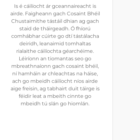
Is é cáilíocht ár gceannaireacht is
airde. Faigheann gach Cosaint Bhéil
Chustaimithe tástáil dhian ag gach
staid de tháirgeadh. Ó fhíorú
comhábhar cúirte go dtí tástálacha
deiridh, leanaimid tomhaltas
rialaithe cáilíochta géarchéime.
Léiríonn an tiomantas seo go
mbreathnaíonn gach cosaint bhéil,
ní hamháin ar chleachtas na háise,
ach go mbeidh cáilíocht níos airde
aige freisin, ag tabhairt duit táirge is
féidir leat a mbeith cinnte go
mbeidh tú slán go hiomlán.