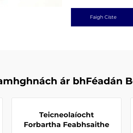
Faigh Císte
amhghnách ár bhFéadán B
Teicneolaíocht
Forbartha Feabhsaithe