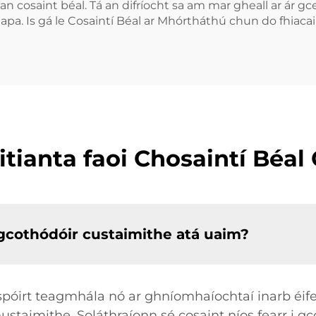
 cosaint béal. Tá an difríocht sa am mar gheall ar ár gcear
apa. Is gá le Cosaintí Béal ar Mhórtháthú chun do fhiacail
itianta faoi Chosaintí Béal
 gcothódóir custaimithe atá uaim?
 spóirt teagmhála nó ar ghníomhaíochtaí inarb éif
hustaimithe. Soláthraíonn sé cosaint níos fearr i 