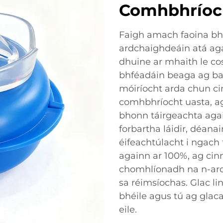
Comhbhríoc
Faigh amach faoina b
ardchaighdeáin atá aga
dhuine ar mhaith le co
bhféadáin beaga ag bai
móiríocht arda chun ci
comhbhríocht uasta, a
bhonn táirgeachta aga
forbartha láidir, déana
éifeachtúlacht i ngach tá
againn ar 100%, ag ci
chomhlíonadh na n-ards
sa réimsíochas. Glac li
bhéile agus tú ag glaca
eile.