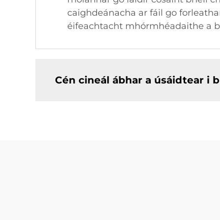
caighdeánacha ar fáil go forleatha
éifeachtacht mhórmhéadaithe a b
Cén cineál ábhar a úsáidtear i b