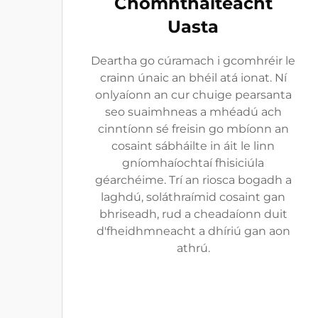
Chómhtháiteacht
Uasta
Deartha go cúramach i gcomhréir le
crainn únaic an bhéil atá ionat. Ní
onlyaíonn an cur chuige pearsanta
seo suaimhneas a mhéadú ach
cinntíonn sé freisin go mbíonn an
cosaint sábháilte in áit le linn
gníomhaíochtaí fhisiciúla
géarchéime. Trí an riosca bogadh a
laghdú, soláthraímid cosaint gan
bhriseadh, rud a cheadaíonn duit
d'fheidhmneacht a dhíriú gan aon
athrú.