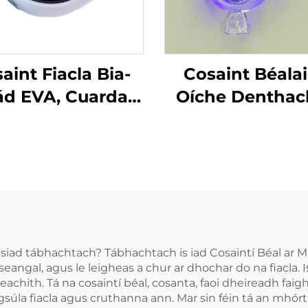
aint Fiacla Bia-
Cosaint Béala
ád EVA, Cuarda
Oíche Denthac
hrú do Bhoxáil,
Bhonn Fábrach
bhrú Spóirt do
Chnaipíocht A
Chuardaithe
Cruithneadh Fia
Tráidire Béalai
Chodladh ag
Bainneadh Fia
l siad tábhachtach? Tábhachtach is iad Cosaintí Béal ar
eangal, agus le leigheas a chur ar dhochar do na fiacla. I
achith. Tá na cosaintí béal, cosanta, faoi dheireadh faighte
agsúla fiacla agus cruthanna ann. Mar sin féin tá an mh