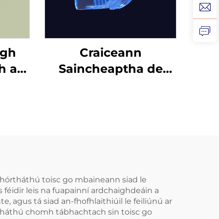
igh
Craiceann
h ar
Saincheaptha de
 do
Ghel Silicóna, Mála
gus
Profisiúnta um
cla,
Bhánú Denthá le
gh do
Cófra Béime do
us
Greamaithe Denthá
cla
 Mhórtháthú toisc go mbaineann siad le
s féidir leis na fuapainní ardchaighdeáin a
, agus tá siad an-fhofhlaithiúil le feiliúnú ar
órtháthú chomh tábhachtach sin toisc go