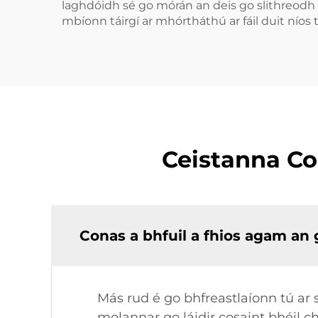
laghdóidh sé go mórán an deis go slithreodh an
mbíonn táirgí ar mhórtháthú ar fáil duit níos t
Ceistanna Co
Conas a bhfuil a fhios agam an
Más rud é go bhfreastlaíonn tú ar
molannar go láidir cosaint bhéil c