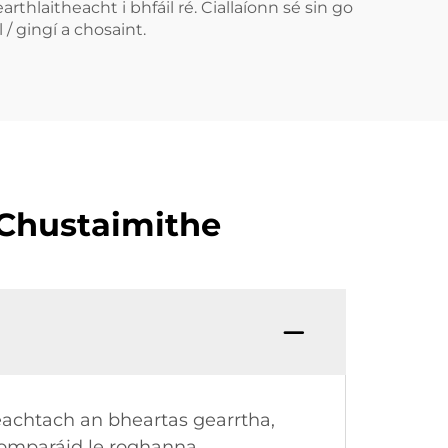
thlaitheacht i bhfáil ré. Ciallaíonn sé sin go
 / gingí a chosaint.
 Chustaimithe
eachtach an bheartas gearrtha,
gcomparáid le roghanna