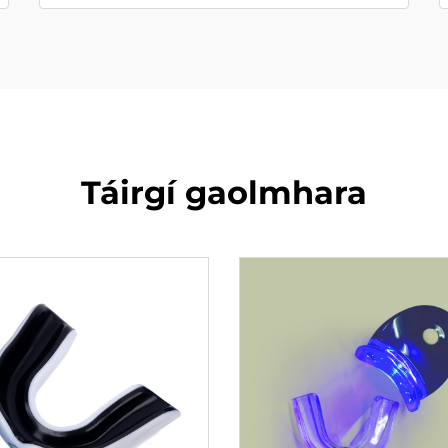
Táirgí gaolmhara