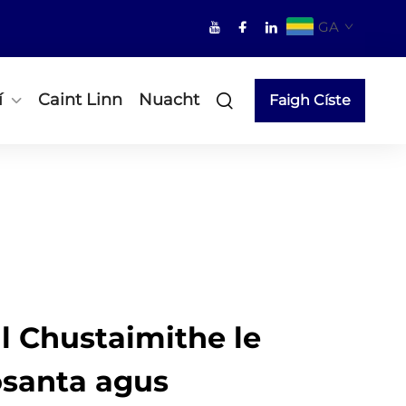
GA
í
Caint Linn
Nuacht
Faigh Císte
l Chustaimithe le
santa agus