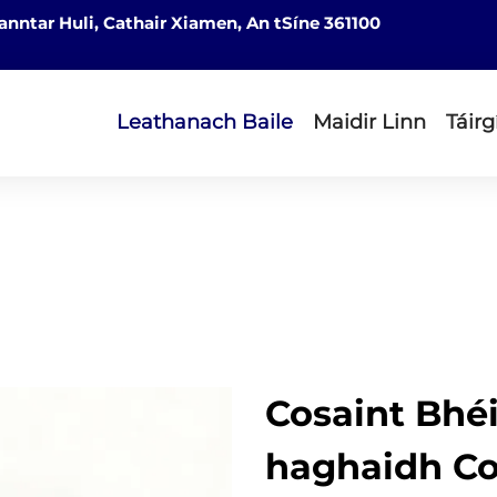
nntar Huli, Cathair Xiamen, An tSíne 361100
Leathanach Baile
Maidir Linn
Táirg
Cosaint Bhéi
haghaidh Co