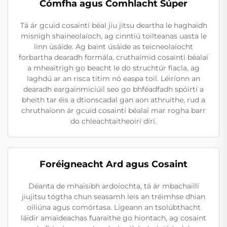
Cómfha agus Comhlacht Súper
Tá ár gcuid cosaintí béal jiu jitsu deartha le haghaidh
misnigh shaineolaíoch, ag cinntiú toilteanas uasta le
linn úsáide. Ag baint úsáide as teicneolaíocht
forbartha dearadh formála, cruthaímid cosaintí béalaí
a mheaitrigh go beacht le do struchtúr fiacla, ag
laghdú ar an risca titim nó easpa toil. Léiríonn an
dearadh eargainmiciúil seo go bhféadfadh spóirtí a
bheith tar éis a dtionscadal gan aon athruithe, rud a
chruthaíonn ár gcuid cosaintí béalaí mar rogha barr
do chleachtaitheoirí dírí.
Foréigneacht Ard agus Cosaint
Déanta de mhaisibh ardoíochta, tá ár mbachaillí
jiujitsu tógtha chun seasamh leis an tréimhse dhian
oiliúna agus comórtasa. Ligeann an tsolúbthacht
láidir amaideachas fuaraithe go hiontach, ag cosaint