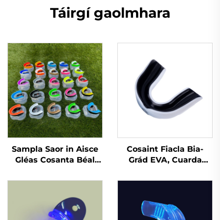
Táirgí gaolmhara
Sampla Saor in Aisce
Cosaint Fiacla Bia-
Gléas Cosanta Béal
Grád EVA, Cuarda
Spóirt Gléas
Cobhrú do Bhoxáil,
Inbhuanaithe do
Cobhrú Spóirt do
Leanai Piec Béal
Chuardaithe
Cosanta Dothain EVA
Dá Dhathach do MMA