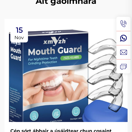
Alt gaolmhara
15
Nov
Cén sórt ábhair a úsáidtear chun cosaint