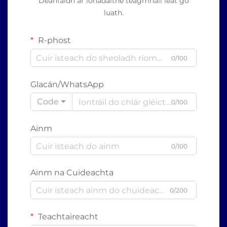
Déanfaidh ár ionadaithe teagmháil leat go
luath.
R-phost
0/100
Glacán/WhatsApp
Code
0/100
Ainm
0/100
Ainm na Cuideachta
0/200
Teachtaireacht