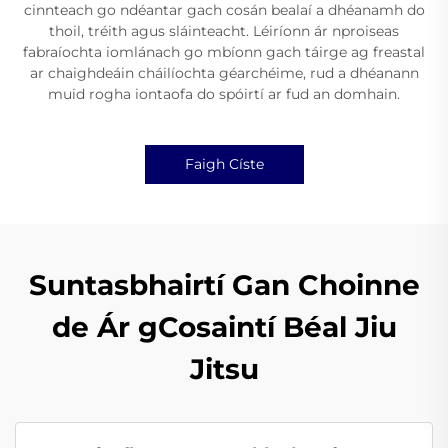
cinnteach go ndéantar gach cosán bealaí a dhéanamh do
thoil, tréith agus sláinteacht. Léiríonn ár nproiseas
fabraíochta iomlánach go mbíonn gach táirge ag freastal
ar chaighdeáin cháilíochta géarchéime, rud a dhéanann
muid rogha iontaofa do spóirtí ar fud an domhain.
Faigh Císte
Suntasbhairtí Gan Choinne
de Ár gCosaintí Béal Jiu
Jitsu