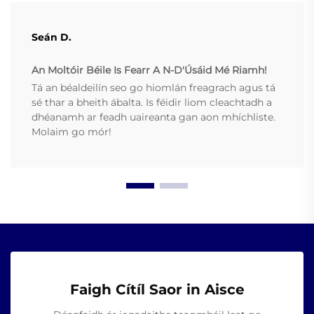
Seán D.
An Moltóir Béile Is Fearr A N-D'Úsáid Mé Riamh!
Tá an béaldeilín seo go hiomlán freagrach agus tá
sé thar a bheith ábalta. Is féidir liom cleachtadh a
dhéanamh ar feadh uaireanta gan aon mhíchliste.
Molaim go mór!
Faigh Cítíl Saor in Aisce