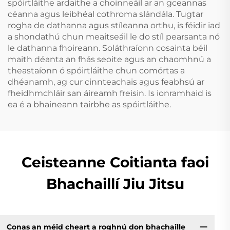
spóirtláithe ardaithe a choinneáil ar an gceannas
céanna agus leibhéal cothroma slándála. Tugtar
rogha de dathanna agus stíleanna orthu, is féidir iad
a shondathú chun meaitseáil le do stíl pearsanta nó
le dathanna fhoireann. Soláthraíonn cosainta béil
maith déanta an fhás seoite agus an chaomhnú a
theastaíonn ó spóirtláithe chun comórtas a
dhéanamh, ag cur cinnteachais agus feabhsú ar
fheidhmchláir san áireamh freisin. Is ionramhaid is
ea é a bhaineann tairbhe as spóirtláithe.
Ceisteanne Coitianta faoi
Bhachaillí Jiu Jitsu
Conas an méid cheart a roghnú don bhachaille