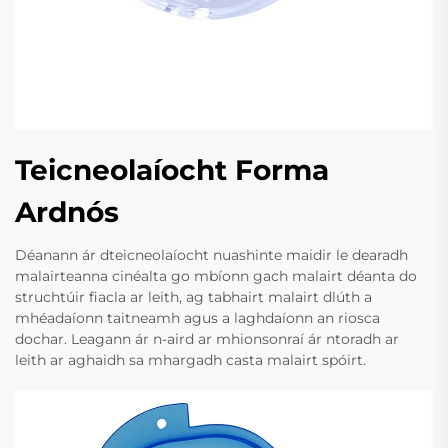
Teicneolaíocht Forma
Ardnós
Déanann ár dteicneolaíocht nuashinte maidir le dearadh
malairteanna cinéalta go mbíonn gach malairt déanta do
struchtúir fiacla ar leith, ag tabhairt malairt dlúth a
mhéadaíonn taitneamh agus a laghdaíonn an riosca
dochar. Leagann ár n-aird ar mhionsonraí ár ntoradh ar
leith ar aghaidh sa mhargadh casta malairt spóirt.