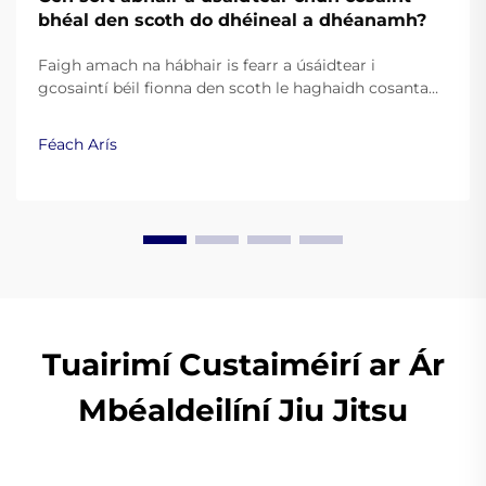
bhéal den scoth do dhéineal a dhéanamh?
Faigh amach na hábhair is fearr a úsáidtear i
gcosaintí béil fionna den scoth le haghaidh cosanta
agus taitneamh. Foghlaim conas go feabhsaíonn
silicín ceannais, EVA, agus teasphlastaicí an
Féach Arís
fheidhmíocht. Léigh níos mó.
Tuairimí Custaiméirí ar Ár
Mbéaldeilíní Jiu Jitsu