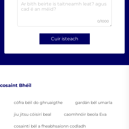
0/1000
Cuir isteach
cosaint Bhéil
cófra béil do ghruaigthe
gardán bél umarla
jiu jitsu cóisirí beal
caomhnóir beola Eva
cosaintí bél a fheabhsaíonn codladh