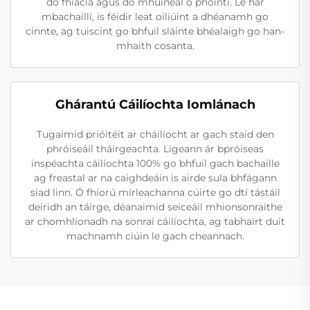
do fhiacla agus do mhuineál ó phointí. Le hár
mbachaillí, is féidir leat oiliúint a dhéanamh go
cinnte, ag tuiscint go bhfuil sláinte bhéalaigh go han-
mhaith cosanta.
Ghárantú Cáilíochta Iomlánach
Tugaimid prióitéit ar cháilíocht ar gach staid den
phróiseáil tháirgeachta. Ligeann ár bpróiseas
inspéachta cáilíochta 100% go bhfuil gach bachaille
ag freastal ar na caighdeáin is airde sula bhfágann
siad linn. Ó fhíorú mírleachanna cúirte go dtí tástáil
deiridh an táirge, déanaimid seiceáil mhionsonraithe
ar chomhlíonadh na sonraí cáilíochta, ag tabhairt duit
machnamh ciúin le gach cheannach.