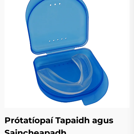
Prótatíopaí Tapaidh agus
Saincheapadh