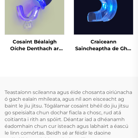
Anrochtáin
Cosaint Béalaigh
Craiceann
Oíche Denthach ar
Saincheaptha de Ghel
Bhonn Fábrach do
Silicóna, Mála
Chnaipíocht Agus
Profisiúnta um Bhánú
Cruithneadh Fiacla,
Denthá le Cófra Béime
Tráidire Béalaigh do
do Greamaithe Denthá
Chodladh agus
Bainneadh Fiacla
Teastaíonn scileanna agus éide chosanta oiriúnacha
ó gach ealaín mhíleata, agus níl aon eisceacht ag
baint le jiu jitsu. Tógálamar cosaint bhéil do jiu jitsu
go speisialta chun dochar fiacla a chosc, rud atá
coitianta i rith an spóirt. Déantar iad a dhéanamh
éadomhain chun cur isteach agus labhairt a éascú
le linn comórtas. Beidh sé ar féidir le daoine