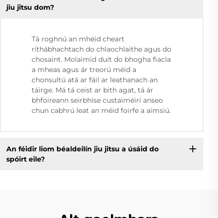
jiu jitsu dom?
Tá roghnú an mhéid cheart
ríthábhachtach do chlaochlaithe agus do
chosaint. Molaimid duit do bhogha fiacla
a mheas agus ár treorú méid a
chonsultú atá ar fáil ar leathanach an
táirge. Má tá ceist ar bith agat, tá ár
bhfoireann seirbhíse custaiméirí anseo
chun cabhrú leat an méid foirfe a aimsiú.
An féidir liom béaldeilín jiu jitsu a úsáid do
spóirt eile?