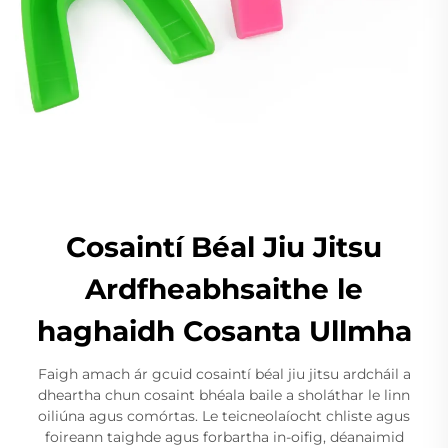
Cosaintí Béal Jiu Jitsu
Ardfheabhsaithe le
haghaidh Cosanta Ullmha
Faigh amach ár gcuid cosaintí béal jiu jitsu ardcháil a
dheartha chun cosaint bhéala baile a sholáthar le linn
oiliúna agus comórtas. Le teicneolaíocht chliste agus
foireann taighde agus forbartha in-oifig, déanaimid