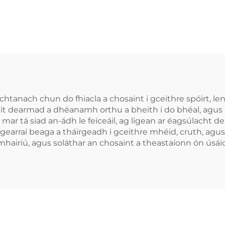
caireacht Peile,
aghaidh Greama
saint Bhéal do
Coisir, Croíce
asanna Báscéad,
Denthá Orthu Fé
ainte Fiacla do
haghaidh Fio
óirt, Cás MMA,
agus Gluais 
sainte Béal do
Dhentha in agh
aipíocht Fiacla
an Chnamh
htanach chun do fhiacla a chosaint i gceithre spóirt, lena
uit dearmad a dhéanamh orthu a bheith i do bhéal, agus b
il, mar tá siad an-ádh le feiceáil, ag ligean ar éagsúlac
gearraí beaga a tháirgeadh i gceithre mhéid, cruth, ag
airiú, agus soláthar an chosaint a theastaíonn ón úsáideo