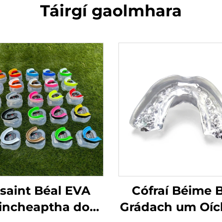
Táirgí gaolmhara
saint Béal EVA
Cófraí Béime B
incheaptha do
Grádach um Oíc