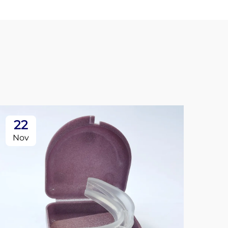
22
0
Nov
De