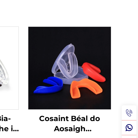
ia-
Cosaint Béal do
he in
Aosaigh