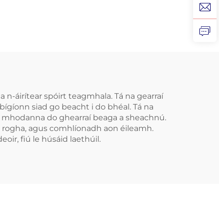
ithe
Saincheaptha do
ann
Phiocaireacht, MMA,
in le
Muay Thai, Spóirt,
nnú
Boil agus Gnáth
do
Cosaint Fiacla,
aidh
Cosainte Béal de
a
Shilicona, Díol Orthu
 n-áirítear spóirt teagmhala. Tá na gearraí
ígíonn siad go beacht i do bhéal. Tá na
i Mbach
ht de mhodanna do ghearraí beaga a sheachnú.
us rogha, agus comhlíonadh aon éileamh.
ir, fiú le húsáid laethúil.