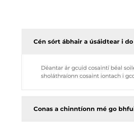
Cén sórt ábhair a úsáidtear i do 
Déantar ár gcuid cosaintí béal soil
sholáthraíonn cosaint iontach i gco
Conas a chinntíonn mé go bhfuil