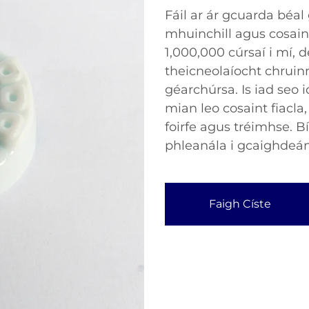
Fáil ar ár gcuarda béa
mhuinchill agus cosain
1,000,000 cúrsaí i mí, 
theicneolaíocht chruinn
géarchúrsa. Is iad seo 
mian leo cosaint fiacl
foirfe agus tréimhse. Bí
phleanála i gcaighdeán
Faigh Císte