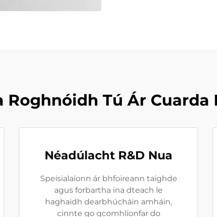
a Roghnóidh Tú Ár Cuarda 
Néadúlacht R&D Nua
Speisialaíonn ár bhfoireann taighde
agus forbartha ina dteach le
haghaidh dearbhúcháin amháin,
cinnte go gcomhlíonfar do