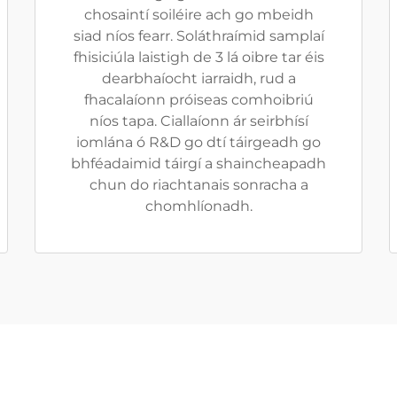
chosaintí soiléire ach go mbeidh
siad níos fearr. Soláthraímid samplaí
fhisiciúla laistigh de 3 lá oibre tar éis
dearbhaíocht iarraidh, rud a
fhacalaíonn próiseas comhoibriú
níos tapa. Ciallaíonn ár seirbhísí
iomlána ó R&D go dtí táirgeadh go
bhféadaimid táirgí a shaincheapadh
chun do riachtanais sonracha a
chomhlíonadh.