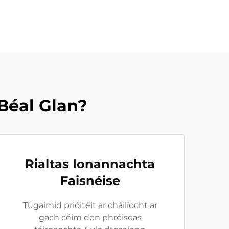
Béal Glan?
Rialtas Ionannachta
Faisnéise
Tugaimid prióitéit ar cháilíocht ar
gach céim den phróiseas