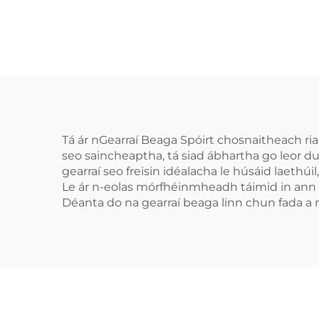
Cobhrú do Bhoxáil,
Phio
Cobhrú Spóirt do
Co
Chuardaithe
Chle
Cos
Sp
Co
Chn
Tá ár nGearraí Beaga Spóirt chosnaitheach riac
seo saincheaptha, tá siad ábhartha go leor d
gearraí seo freisin idéalacha le húsáid laethú
Le ár n-eolas mórfhéinmheadh táimid in ann 
Déanta do na gearraí beaga linn chun fada a mh