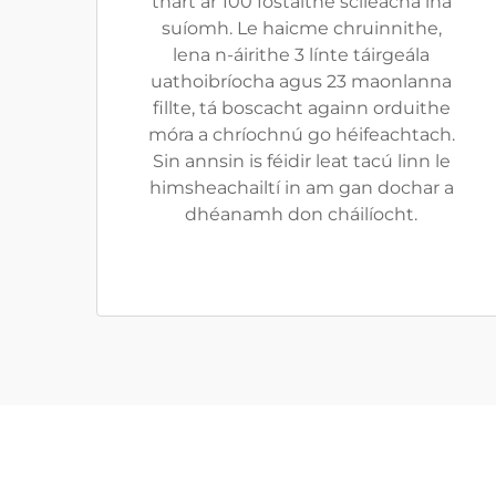
thart ar 100 fostaithe scileacha ina
suíomh. Le haicme chruinnithe,
lena n-áirithe 3 línte táirgeála
uathoibríocha agus 23 maonlanna
fillte, tá boscacht againn orduithe
móra a chríochnú go héifeachtach.
Sin annsin is féidir leat tacú linn le
himsheachailtí in am gan dochar a
dhéanamh don cháilíocht.