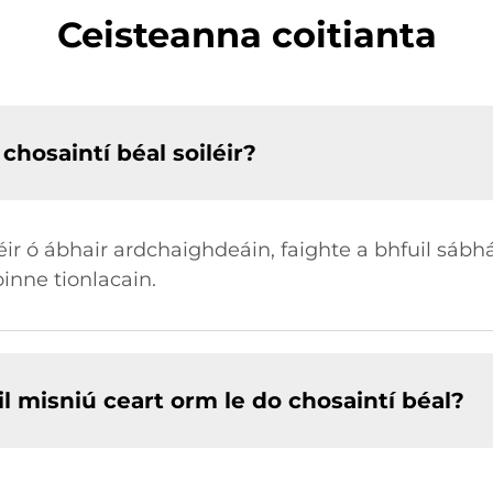
Ceisteanna coitianta
chosaintí béal soiléir?
éir ó ábhair ardchaighdeáin, faighte a bhfuil sábhá
inne tionlacain.
 misniú ceart orm le do chosaintí béal?