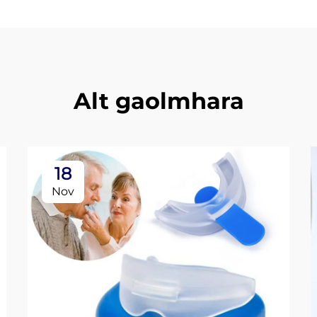
Alt gaolmhara
18
Nov