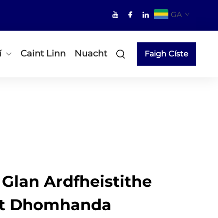
GA
í
Caint Linn
Nuacht
Faigh Císte
Glan Ardfheistithe
nt Dhomhanda