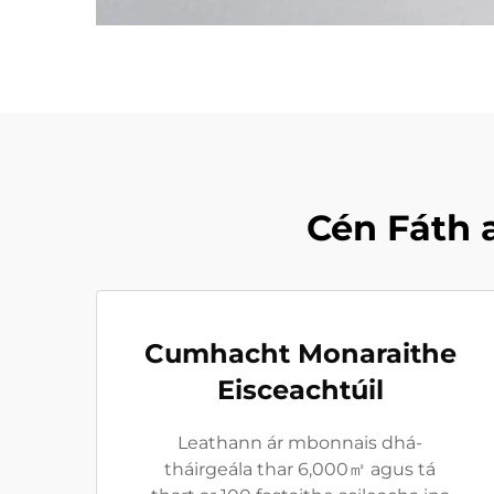
Cén Fáth 
Cumhacht Monaraithe
Eisceachtúil
Leathann ár mbonnais dhá-
tháirgeála thar 6,000㎡ agus tá