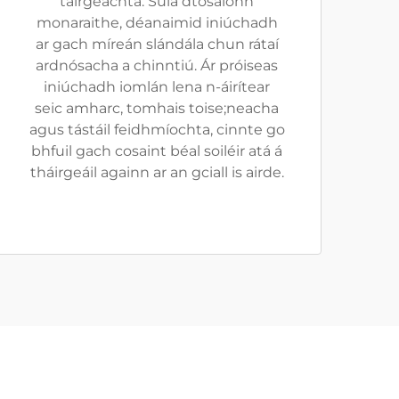
táirgeachta. Sula dtosaíonn
monaraithe, déanaimid iniúchadh
ar gach míreán slándála chun rátaí
ardnósacha a chinntiú. Ár próiseas
iniúchadh iomlán lena n-áirítear
seic amharc, tomhais toise;neacha
agus tástáil feidhmíochta, cinnte go
bhfuil gach cosaint béal soiléir atá á
tháirgeáil againn ar an gciall is airde.