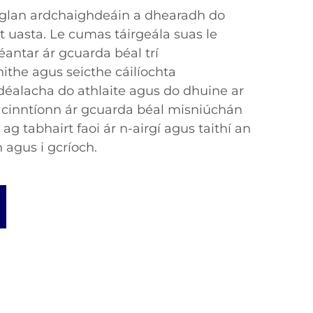
l glan ardchaighdeáin a dhearadh do
t uasta. Le cumas táirgeála suas le
déantar ár gcuarda béal trí
ithe agus seicthe cáilíochta
idéalacha do athlaite agus do dhuine ar
a, cinntíonn ár gcuarda béal misniúchán
 ag tabhairt faoi ár n-airgí agus taithí an
 agus i gcríoch.