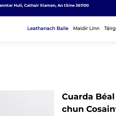
nntar Huli, Cathair Xiamen, An tSíne 361100
Leathanach Baile
Maidir Linn
Táirg
Cuarda Béal 
chun Cosai