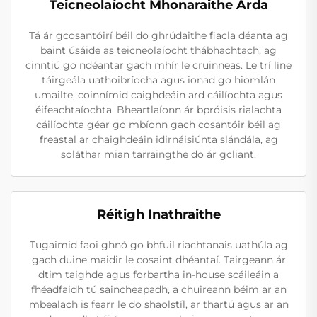
Teicneolaíocht Mhonaraithe Arda
Tá ár gcosantóirí béil do ghrúdaithe fiacla déanta ag
baint úsáide as teicneolaíocht thábhachtach, ag
cinntiú go ndéantar gach mhír le cruinneas. Le trí líne
táirgeála uathoibríocha agus ionad go hiomlán
umailte, coinnímid caighdeáin ard cáilíochta agus
éifeachtaíochta. Bheartlaíonn ár bpróisis rialachta
cáilíochta géar go mbíonn gach cosantóir béil ag
freastal ar chaighdeáin idirnáisiúnta slándála, ag
soláthar mian tarraingthe do ár gcliant.
Réitigh Inathraithe
Tugaimid faoi ghnó go bhfuil riachtanais uathúla ag
gach duine maidir le cosaint dhéantaí. Tairgeann ár
dtim taighde agus forbartha in-house scáileáin a
fhéadfaidh tú saincheapadh, a chuireann béim ar an
mbealach is fearr le do shaolstíl, ar thartú agus ar an