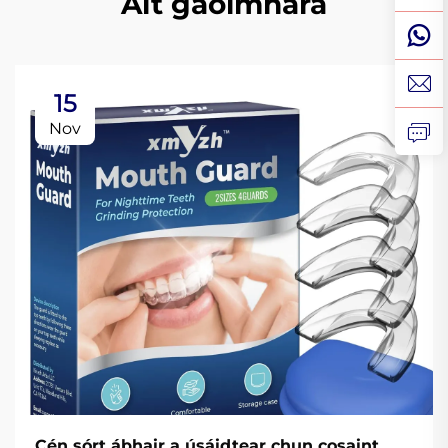
Alt gaolmhara
15
Nov
Cén sórt ábhair a úsáidtear chun cosaint