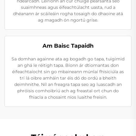
ndearcadh. Léiríonn an cur chuige pearsanta seo
suaimhneas agus éifeachtúlacht uasta, rud a
dhéanann ár scáileáin rogha tosaigh do dhaoine atá
ag magadh ón ngortú gríse.
Am Baisc Tapaidh
Sa domhan againne ata ag bogadh go tapa, tuigimid
an ghá le réitigh tapa. Bíonn ár dtiomantas don
éifeachtaíocht sin go mbaineann múnlaí fhisiciúla as
trí lá oibre amháin tar éis dó do ordú a bheith
deimhnithe. Níl an freagra tapa seo ag luascadh an
phróisis comhoibriú ach ag freastal ort chun do
fhiacla a chosaint níos luaithe freisin.