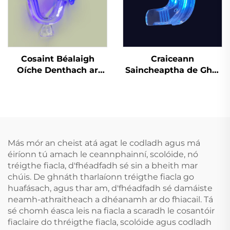
Cosaint Béalaigh
Craiceann
Oíche Denthach ar
Saincheaptha de Ghel
Bhonn Fábrach do
Silicóna, Mála
Chnaipíocht Agus
Profisiúnta um Bhánú
Cruithneadh Fiacla,
Denthá le Cófra Béime
Tráidire Béalaigh do
do Greamaithe Denthá
Chodladh agus
Bainneadh Fiacla
Más mór an cheist atá agat le codladh agus má
éiríonn tú amach le ceannphainní, scolóide, nó
tréigthe fiacla, d'fhéadfadh sé sin a bheith mar
chúis. De ghnáth tharlaíonn tréigthe fiacla go
huafásach, agus thar am, d'fhéadfadh sé damáiste
neamh-athraitheach a dhéanamh ar do fhiacail. Tá
sé chomh éasca leis na fiacla a scaradh le cosantóir
fiaclaire do thréigthe fiacla, scolóide agus codladh