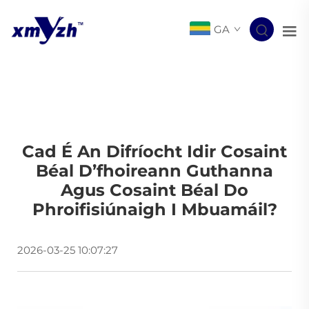
GA
Cad É An Difríocht Idir Cosaint
Béal D’fhoireann Guthanna
Agus Cosaint Béal Do
Phroifisiúnaigh I Mbuamáil?
2026-03-25 10:07:27