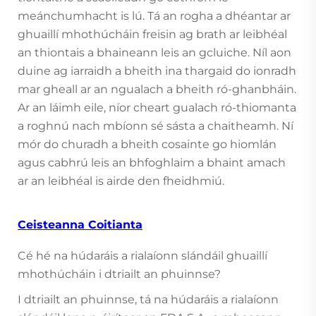
meánchumhacht is lú. Tá an rogha a dhéantar ar
ghuaillí mhothúcháin freisin ag brath ar leibhéal
an thiontais a bhaineann leis an gcluiche. Níl aon
duine ag iarraidh a bheith ina thargaid do ionradh
mar gheall ar an ngualach a bheith ró-ghanbháin.
Ar an láimh eile, níor cheart gualach ró-thiomanta
a roghnú nach mbíonn sé sásta a chaitheamh. Ní
mór do churadh a bheith cosainte go hiomlán
agus cabhrú leis an bhfoghlaim a bhaint amach
ar an leibhéal is airde den fheidhmiú.
Ceisteanna Coitianta
Cé hé na húdaráis a rialaíonn slándáil ghuaillí
mhothúcháin i dtriailt an phuinnse?
I dtriailt an phuinnse, tá na húdaráis a rialaíonn