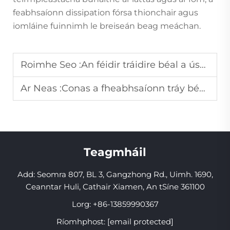
feabhsaíonn dissipation fórsa thionchair agus
iomláine fuinnimh le breiseán beag meáchan.
Roimhe Seo :
An féidir tráidire béal a úsáid le haghaidh táirgí éagsúla le haghaidh báinéise fiacla?
Ar Neas :
Conas a fheabhsaíonn tráy béal éifeacht na ngéil le haghaidh báinbhileog an fiacla?
Teagmháil
Add: Seomra 807, BL 3, Gangzhong Rd., Uimh. 1690,
Ceanntar Huli, Cathair Xiamen, An tSíne 361100
Lorg:
+86-13859990367
Ríomhphost:
[email protected]