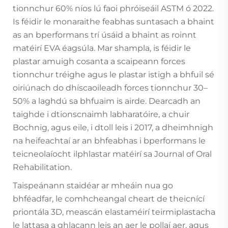
tionnchur 60% níos lú faoi phróiseáil ASTM ó 2022.
Is féidir le monaraithe feabhas suntasach a bhaint
as an bperformans trí úsáid a bhaint as roinnt
matéirí EVA éagsúla. Mar shampla, is féidir le
plastar amuigh cosanta a scaipeann forces
tionnchur tréighe agus le plastar istigh a bhfuil sé
oiriúnach do dhíscaoileadh forces tionnchur 30–
50% a laghdú sa bhfuaim is airde. Dearcadh an
taighde i dtionscnaimh labharatóire, a chuir
Bochnig, agus eile, i dtoll leis i 2017, a dheimhnigh
na heifeachtaí ar an bhfeabhas i bperformans le
teicneolaíocht ilphlastar matéirí sa Journal of Oral
Rehabilitation.
Taispeánann staidéar ar mheáin nua go
bhféadfar, le comhcheangal cheart de theicnící
priontála 3D, meascán elastaméirí teirmiplastacha
le lattasa a ghlacann leis an aer le pollaí aer, agus