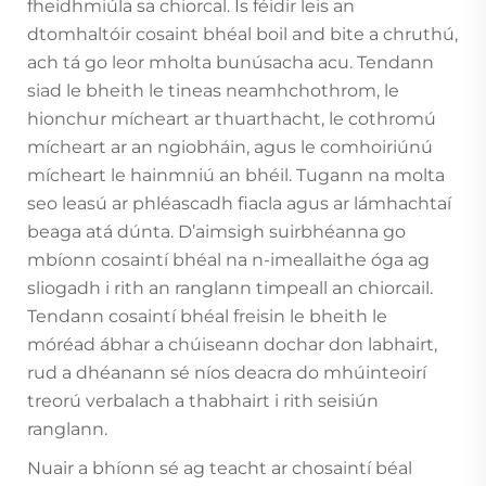
fheidhmiúla sa chiorcal. Is féidir leis an
dtomhaltóir cosaint bhéal boil and bite a chruthú,
ach tá go leor mholta bunúsacha acu. Tendann
siad le bheith le tineas neamhchothrom, le
hionchur mícheart ar thuarthacht, le cothromú
mícheart ar an ngiobháin, agus le comhoiriúnú
mícheart le hainmniú an bhéil. Tugann na molta
seo leasú ar phléascadh fiacla agus ar lámhachtaí
beaga atá dúnta. D’aimsigh suirbhéanna go
mbíonn cosaintí bhéal na n-imeallaithe óga ag
sliogadh i rith an ranglann timpeall an chiorcail.
Tendann cosaintí bhéal freisin le bheith le
móréad ábhar a chúiseann dochar don labhairt,
rud a dhéanann sé níos deacra do mhúinteoirí
treorú verbalach a thabhairt i rith seisiún
ranglann.
Nuair a bhíonn sé ag teacht ar chosaintí béal