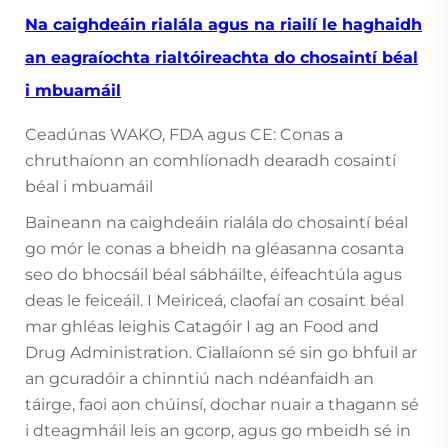
Na caighdeáin rialála agus na riailí le haghaidh
an eagraíochta rialtóireachta do chosaintí béal
i mbuamáil
Ceadúnas WAKO, FDA agus CE: Conas a
chruthaíonn an comhlíonadh dearadh cosaintí
béal i mbuamáil
Baineann na caighdeáin rialála do chosaintí béal
go mór le conas a bheidh na gléasanna cosanta
seo do bhocsáil béal sábháilte, éifeachtúla agus
deas le feiceáil. I Meiriceá, claofaí an cosaint béal
mar ghléas leighis Catagóir I ag an Food and
Drug Administration. Ciallaíonn sé sin go bhfuil ar
an gcuradóir a chinntiú nach ndéanfaidh an
táirge, faoi aon chúinsí, dochar nuair a thagann sé
i dteagmháil leis an gcorp, agus go mbeidh sé in