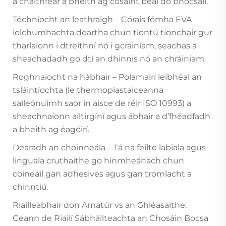
a chaithfear a bheith ag cosaint béal do bhocsáil.
Téchníocht an leathraigh – Córais fómha EVA
iolchumhachta deartha chun tiontú tionchair gur
tharlaíonn i dtreithní nó i gcráiniam, seachas a
sheachadadh go dtí an dhinnis nó an chráiniam.
Roghnaíocht na hábhair – Polamairí leibhéal an
tsláintíochta (le thermoplastaiceanna
saileónuimh saor in aisce de réir ISO 10993) a
sheachnaíonn ailtirgíní agus ábhair a d’fhéadfadh
a bheith ag éagóirí.
Dearadh an choinneála – Tá na feilte labiala agus
linguala cruthaithe go hinmheánach chun
coineáil gan adhesives agus gan tromlacht a
chinntiú.
Riailleabhair don Amatúr vs an Ghléasaithe:
Ceann de Riailí Sábháilteachta an Chosáin Bocsa