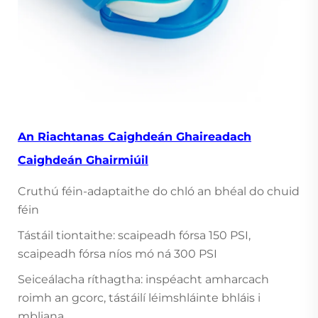
An Riachtanas Caighdeán Ghaireadach
Caighdeán Ghairmiúil
Cruthú féin-adaptaithe do chló an bhéal do chuid
féin
Tástáil tiontaithe: scaipeadh fórsa 150 PSI,
scaipeadh fórsa níos mó ná 300 PSI
Seiceálacha ríthagtha: inspéacht amharcach
roimh an gcorc, tástáilí léimshláinte bhláis i
mbliana