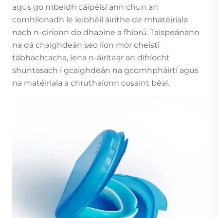
agus go mbeidh cáipéisí ann chun an
comhlíonadh le leibhéil áirithe de mhatéiriala
nach n-oiríonn do dhaoine a fhíorú. Taispeánann
na dá chaighdeán seo líon mór cheistí
tábhachtacha, lena n-áirítear an difríocht
shuntasach i gcaighdeán na gcomhpháirtí agus
na matéiriala a chruthaíonn cosaint béal.