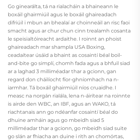
Go ginearálta, tá na rialacháin a bhaineann le
boxáil ghairmiúil agus le boxáil ghaireadach
difriúil i mbun an bhealaí ar choinneáil an risc faoi
smacht agus ar chur chun cinn trealamh cosanta
le speisialtóireacht ardaithe. I roinnt an phoist
ghaireadach mar shampla USA Boxing,
ceadaítear úsáid a bhaint as cosaintí béal boil-
and-bite go simplí, chomh fada agus a bhfuil siad
ar a laghad 3 milliméadar thar a gcionn, gan
regard don cháilíocht fíor-ghníomhach na n-
iarmhar. Tá boxáil ghairmiúil níos cruaidhe. I
measc na norgán rialála, lena n-áirítear na roinnte
is airde den WBC, an IBF, agus an WAKO, tá
riachtanais ann go ndéanfar cosaintí béal do
dhuine amháin agus go mbeidh siad 5
milliméadar thar a gcionn, go mbeidh siad suite
go slán ar fhiacha an duine i rith an chomórtas,