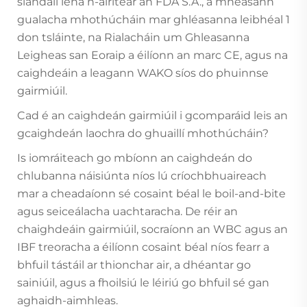
slándáil lena n-áirítear an FDA S.A., a mheasann
gualacha mhothúcháin mar ghléasanna leibhéal 1
don tsláinte, na Rialacháin um Ghleasanna
Leigheas san Eoraip a éilíonn an marc CE, agus na
caighdeáin a leagann WAKO síos do phuinnse
gairmiúil.
Cad é an caighdeán gairmiúil i gcomparáid leis an
gcaighdeán laochra do ghuaillí mhothúcháin?
Is iomráiteach go mbíonn an caighdeán do
chlubanna náisiúnta níos lú críochbhuaireach
mar a cheadaíonn sé cosaint béal le boil-and-bite
agus seiceálacha uachtaracha. De réir an
chaighdeáin gairmiúil, socraíonn an WBC agus an
IBF treoracha a éilíonn cosaint béal níos fearr a
bhfuil tástáil ar thionchar air, a dhéantar go
sainiúil, agus a fhoilsiú le léiriú go bhfuil sé gan
aghaidh-aimhleas.