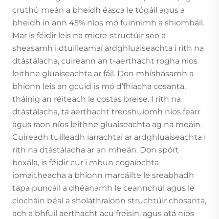
cruthú meán a bheidh éasca le tógáil agus a
bheidh in ann 45% níos mó fuinnimh a shiombáil.
Mar is féidir leis na micre-structúir seo a
sheasamh i dtuilleamaí ardghluaiseachta i rith na
dtástálacha, cuireann an t-aerthacht rogha níos
leithne gluaiseachta ar fáil. Don mhíshásamh a
bhíonn leis an gcuid is mó d’fhiacha cosanta,
tháinig an réiteach le costas breise. I rith na
dtástálacha, tá aerthacht treoshuíomh níos fearr
agus raon níos leithne gluaiseachta ag na meáin.
Cuireadh tuilleadh iarrachtaí ar ardghluaiseachta i
rith na dtástálacha ar an mheán. Don spórt
boxála, is féidir cur i mbun cogaíochta
iomaitheacha a bhíonn marcáilte le sreabhadh
tapa puncáil a dhéanamh le ceannchúl agus le
clocháin béal a sholáthraíonn struchtúir chosanta,
ach a bhfuil aerthacht acu freisin, agus atá níos