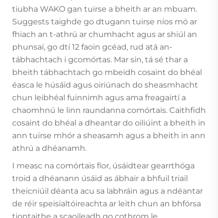
tiubha WAKO gan tuirse a bheith ar an mbuam.
Suggests taighde go dtugann tuirse níos mó ar
fhiach an t-athrú ar chumhacht agus ar shiúl an
phunsaí, go dtí 12 faoin gcéad, rud atá an-
tábhachtach i gcomórtas. Mar sin, tá sé thar a
bheith tábhachtach go mbeidh cosaint do bhéal
éasca le húsáid agus oiriúnach do sheasmhacht
chun leibhéal fuinnimh agus ama freagairtí a
chaomhnú le linn raundanna comórtais. Caithfidh
cosaint do bhéal a dheantar do oiliúint a bheith in
ann tuirse mhór a sheasamh agus a bheith in ann
athrú a dhéanamh.
I measc na comórtais fíor, úsáidtear gearrthóga
troid a dhéanann úsáid as ábhair a bhfuil triail
theicniúil déanta acu sa labhráin agus a ndéantar
de réir speisialtóireachta ar leith chun an bhfórsa
tiontaithe a scaoileadh go cothrom le