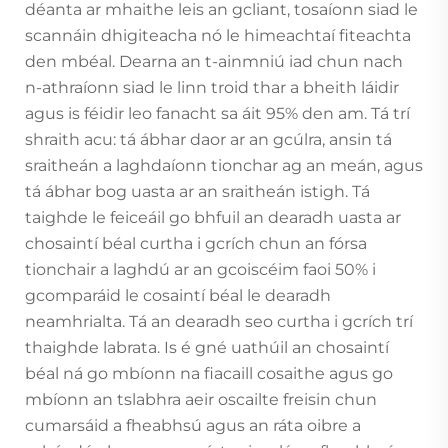
déanta ar mhaithe leis an gcliant, tosaíonn siad le
scannáin dhigiteacha nó le himeachtaí fiteachta
den mbéal. Dearna an t-ainmniú iad chun nach
n-athraíonn siad le linn troid thar a bheith láidir
agus is féidir leo fanacht sa áit 95% den am. Tá trí
shraith acu: tá ábhar daor ar an gcúlra, ansin tá
sraitheán a laghdaíonn tionchar ag an meán, agus
tá ábhar bog uasta ar an sraitheán istigh. Tá
taighde le feiceáil go bhfuil an dearadh uasta ar
chosaintí béal curtha i gcrích chun an fórsa
tionchair a laghdú ar an gcoiscéim faoi 50% i
gcomparáid le cosaintí béal le dearadh
neamhrialta. Tá an dearadh seo curtha i gcrích trí
thaighde labrata. Is é gné uathúil an chosaintí
béal ná go mbíonn na fiacaill cosaithe agus go
mbíonn an tslabhra aeir oscailte freisin chun
cumarsáid a fheabhsú agus an ráta oibre a