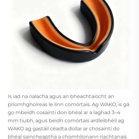
Is iad na rialacha agus an bheachtaíocht an
príomhghoireas le linn comórtais. Ag WAKO, is gá
go mbeidh cosaintí don bhéal ar a laghad 3–4
mm tiubh, agus beidh comórtais ardleibhéil ag
WAKO ag gastáil céadta dollar ar chosaintí do
bhéal saincheaptha a chomhlíonann riachtanais