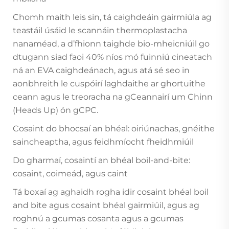
Chomh maith leis sin, tá caighdeáin gairmiúla ag
teastáil úsáid le scannáin thermoplastacha
nanaméad, a d’fhionn taighde bio-mheicniúil go
dtugann siad faoi 40% níos mó fuinniú cineatach
ná an EVA caighdeánach, agus atá sé seo in
aonbhreith le cuspóirí laghdaithe ar ghortuithe
ceann agus le treoracha na gCeannairí um Chinn
(Heads Up) ón gCPC.
Cosaint do bhocsaí an bhéal: oiriúnachas, gnéithe
saincheaptha, agus feidhmíocht fheidhmiúil
Do gharmaí, cosaintí an bhéal boil-and-bite:
cosaint, coimeád, agus caint
Tá boxaí ag aghaidh rogha idir cosaint bhéal boil
and bite agus cosaint bhéal gairmiúil, agus ag
roghnú a gcumas cosanta agus a gcumas