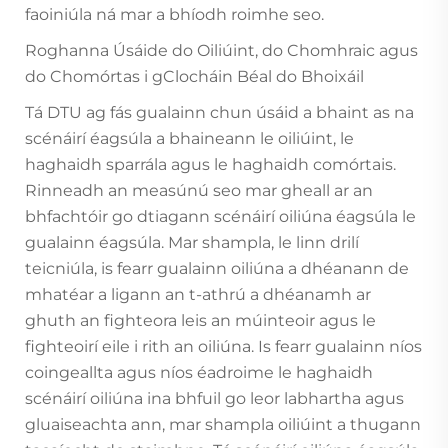
faoiniúla ná mar a bhíodh roimhe seo.
Roghanna Úsáide do Oiliúint, do Chomhraic agus
do Chomórtas i gClocháin Béal do Bhoixáil
Tá DTU ag fás gualainn chun úsáid a bhaint as na
scénáirí éagsúla a bhaineann le oiliúint, le
haghaidh sparrála agus le haghaidh comórtais.
Rinneadh an measúnú seo mar gheall ar an
bhfachtóir go dtiagann scénáirí oiliúna éagsúla le
gualainn éagsúla. Mar shampla, le linn drilí
teicniúla, is fearr gualainn oiliúna a dhéanann de
mhatéar a ligann an t-athrú a dhéanamh ar
ghuth an fighteora leis an múinteoir agus le
fighteoirí eile i rith an oiliúna. Is fearr gualainn níos
coingeallta agus níos éadroime le haghaidh
scénáirí oiliúna ina bhfuil go leor labhartha agus
gluaiseachta ann, mar shampla oiliúint a thugann