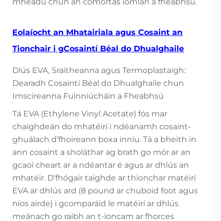
mhéadú chun an comórtas iomlán a fheabhsú.
Eolaíocht an Mhatairiala agus Cosaint an
Tionchair i gCosaintí Béal do Dhualghaile
Dlús EVA, Sraitheanna agus Termoplastaigh:
Dearadh Cosaintí Béal do Dhualghaile chun
Imscireanna Fuinniúcháin a Fheabhsú
Tá EVA (Ethylene Vinyl Acetate) fós mar
chaighdeán do mhatéirí i ndéanamh cosaint-
ghuálach d’fhoireann boxa inniu. Tá a bheith in
ann cosaint a sholáthar ag brath go mór ar an
gcaoi cheart ar a ndéantar é agus ar dhlús an
mhatéir. D’fhógair taighde ar thionchar matéirí
EVA ar dhlús ard (8 pound ar chuboid foot agus
níos airde) i gcomparáid le matéirí ar dhlús
meánach go raibh an t-ioncam ar fhorces