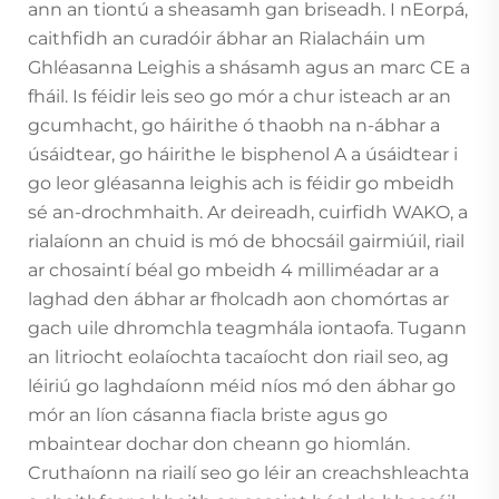
ann an tiontú a sheasamh gan briseadh. I nEorpá,
caithfidh an curadóir ábhar an Rialacháin um
Ghléasanna Leighis a shásamh agus an marc CE a
fháil. Is féidir leis seo go mór a chur isteach ar an
gcumhacht, go háirithe ó thaobh na n-ábhar a
úsáidtear, go háirithe le bisphenol A a úsáidtear i
go leor gléasanna leighis ach is féidir go mbeidh
sé an-drochmhaith. Ar deireadh, cuirfidh WAKO, a
rialaíonn an chuid is mó de bhocsáil gairmiúil, riail
ar chosaintí béal go mbeidh 4 milliméadar ar a
laghad den ábhar ar fholcadh aon chomórtas ar
gach uile dhromchla teagmhála iontaofa. Tugann
an litriocht eolaíochta tacaíocht don riail seo, ag
léiriú go laghdaíonn méid níos mó den ábhar go
mór an líon cásanna fiacla briste agus go
mbaintear dochar don cheann go hiomlán.
Cruthaíonn na riailí seo go léir an creachshleachta