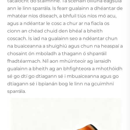
tacaíocht do staimhne. Tá scénáirí oiliúna éagsúla
ann le linn sparrála. Is fearr gualainn a dhéantar de
mhatéar níos díseach, a bhfuil tiús níos mó acu,
agus a ndéantar le cosc a chur ar na fiacla os
cionn an chéad chuid den bhéal a bheith
coscach. Is iad na gualainn seo a ndéantar chun
na buaiceanna a shuighiú agus chun na heaspaí a
chosaint ón mboladh a thagann ó shparráil
fhadtéarmach. Níl aon mhúinteoir ag iarraidh
gualainn a bheith ag an bhfighteora a mhothóidh
sé go dtí go dtiagann sé i mbuaiceanna agus go
dtiagann sé i bpianán bog le linn na gcuimhní
sparrála.