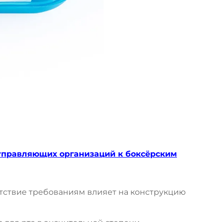
управляющих организаций к боксёрским
етствие требованиям влияет на конструкцию