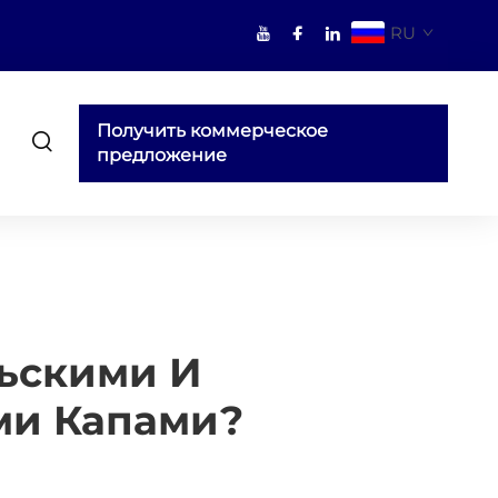
RU
Получить коммерческое
предложение
ьскими И
ми Капами?