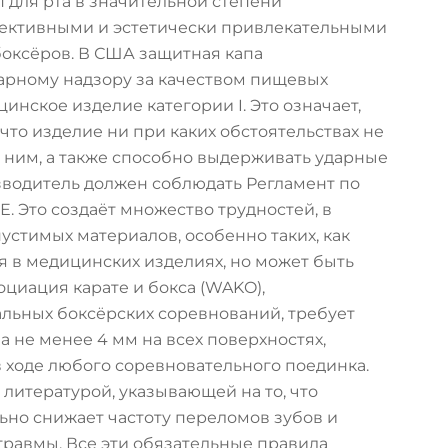
 для рта в значительной степени
фективными и эстетически привлекательными
боксёров. В США защитная капа
арному надзору за качеством пищевых
инское изделие категории I. Это означает,
что изделие ни при каких обстоятельствах не
 ним, а также способно выдерживать ударные
зводитель должен соблюдать Регламент по
. Это создаёт множество трудностей, в
стимых материалов, особенно таких, как
 в медицинских изделиях, но может быть
циация карате и бокса (WAKO),
ьных боксёрских соревнований, требует
не менее 4 мм на всех поверхностях,
 ходе любого соревновательного поединка.
 литературой, указывающей на то, что
но снижает частоту переломов зубов и
равмы. Все эти обязательные правила