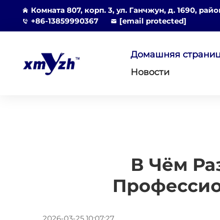
Комната 807, корп. 3, ул. Ганчжун, д. 1690, рай
+86-13859990367
[email protected]
Домашняя страни
Новости
В Чём Р
Профессио
2026-03-25 10:07:27