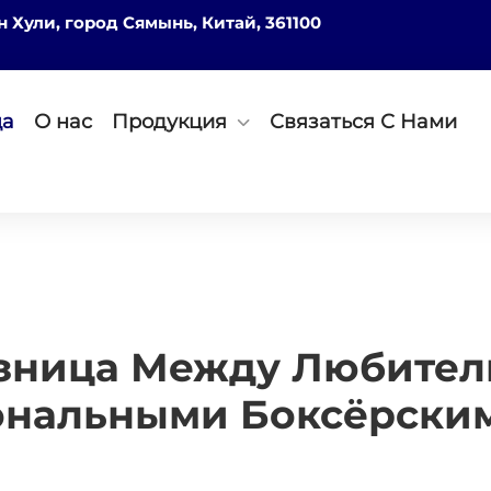
он Хули, город Сямынь, Китай, 361100
ца
О нас
Продукция
Связаться С Нами
азница Между Любител
нальными Боксёрски