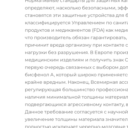
Нормативные стандарты для защитных кап
определяют, насколько безопасными, эф
становятся эти защитные устройства для 
классифицируется Управлением по санит
продуктов и медикаментов (FDA) как медиц
что производитель обязан гарантировать, 
причинит вреда организму при контакте с
нагрузки без разрушения. В Европе прои
медицинским изделиям и получить знак СЕ
первую очередь связанных с выбором допу
бисфенол А, который широко применяется
крайне вредным. Наконец, Всемирная ассо
регулирующая большинство профессионал
наличия минимальной толщины материала 
подвергающихся агрессивному контакту, в
Данное требование согласуется с научной
увеличение толщины материала значитель
полностью исключает черепно-мозговые т