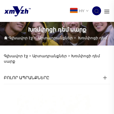
HY
Խռմփոցի դեմ սարք
Գլխավոր էջ
>
Արտադրանքներ
>
Խռմփոցի դեմ սարք
Գլխավոր էջ >
Արտադրանքներ
>
Խռմփոցի դեմ
սարք
ԲՈԼՈՐ ԱՊՐԱՆՔՆԵՐԸ