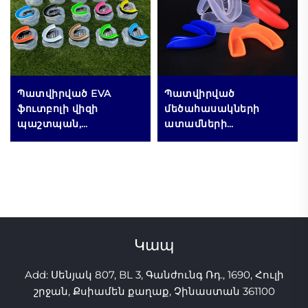
Պատվիրված EVA
Պատվիրված
ֆուտբոլի վիզի
մեծահասակների
պաշտպան,
ատամների
բռնցքամարտի
պաշտպանիչ
ատամների
բռնցքամարտի, MMA,
պաշտպանիչ,
մուայ թայի համար,
բասկետբոլի
սպորտային
ատամների
ատամների
պաշտպանիչ,
պաշտպանիչ,
սպորտային MMA
եռացրեք և կծեք
Կապ
ատամների
ատամների
պաշտպանիչներ
պաշտպանիչ,
Add: Սենյակ 807, BL 3, Գանժունգ Ռդ., 1690, Հուլի
ատամների շփման դեմ
սիլիկոնե ատամների
պաշտպանիչներ,
շրջան, Քսիամեն քաղաք, Չինաստան 361100
մեծածախ