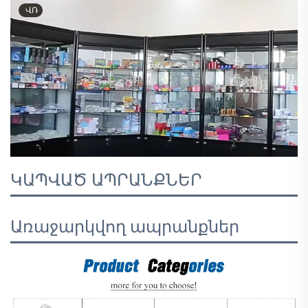
ՎՌ
ԿԱՊՎԱԾ ԱՊՐԱՆՔՆԵՐ
Առաջարկվող ապրանքներ