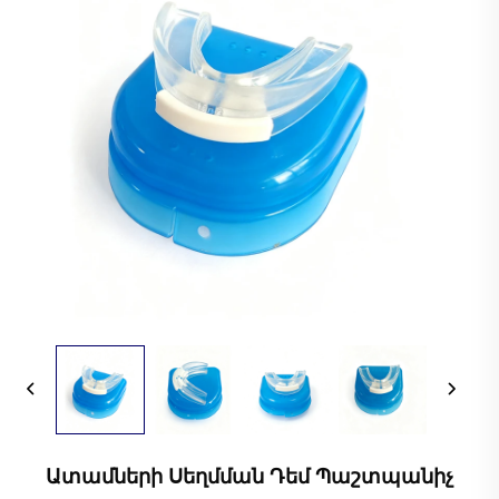
Ատամների Սեղմման Դեմ Պաշտպանիչ