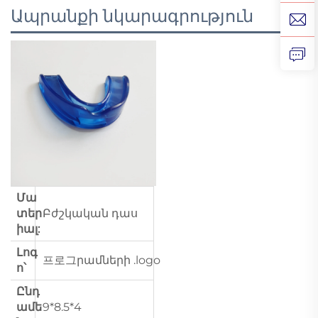
Ապրանքի նկարագրություն
Մա
տեր
Բժշկական դաս
իալ:
Լոգ
프로그րամների .logo
ո՝
Ընդ
ամե
9*8.5*4