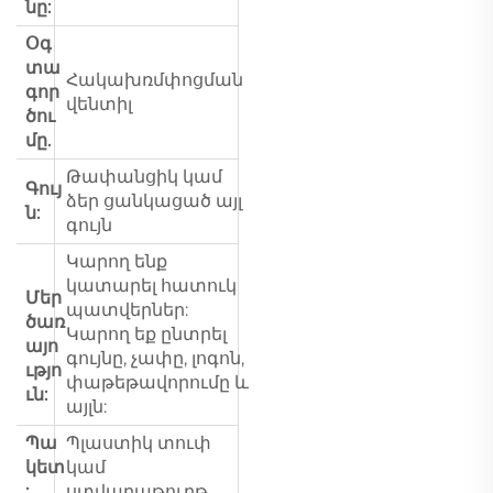
նը:
Օգ
տա
Հակախռմփոցման
գոր
վենտիլ
ծու
մը.
Թափանցիկ կամ
Գույ
ձեր ցանկացած այլ
ն:
գույն
Կարող ենք
կատարել հատուկ
Մեր
պատվերներ:
ծառ
Կարող եք ընտրել
այո
գույնը, չափը, լոգոն,
ւթյո
փաթեթավորումը և
ւն:
այլն:
Պա
Պլաստիկ տուփ
կետ
կամ
:
ստվարաթուղթ