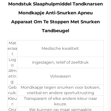
Mondstuk Slaaphulpmiddel Tandknarsen
Mondkapje Anti-Snurken Apneu
Apparaat Om Te Stoppen Met Snurken
Tandbeugel
Mat
eriaa
Medische kwaliteit
l:
Log
ingeslagen, reliëf of zeefdruk
o:
Afm
etin
Volwassen
g:
Geb
Mondkapje tegen snurken voor boksen,
ruik:
voetbal en andere sportuitrusting
Kleu
Transparant of elke andere kleur naar
r:
keuze.
Onz
We kunnen op maat gemaakte