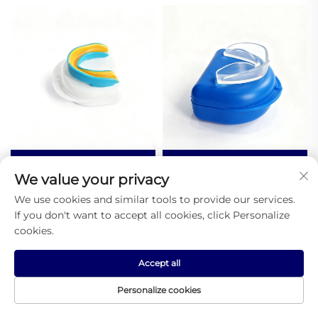
Op Maat Gemaakte EVA
Groothandel Mondkapje
We value your privacy
Voetbal Boks
tegen Tandknarsen 's
Mondbeugels Sport
Nachts Vormbare
We use cookies and similar tools to provide our services.
Basketbal
Tandheelkundige
If you don't want to accept all cookies, click Personalize
Tandmondbeugel Etui
Mondspreek voor Slapen
cookies.
Tegen Snurken
- Nachtelijke
Mondbeugel voor
Bescherming voor
Accept all
Tandengeknars
Tanden
Personalize cookies