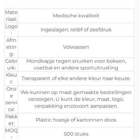
Mate
Medische kwaliteit
riaal:
Logo
ingeslagen, reliëf of zeefdruk
:
Afm
etin
Volwassen
g:
Gebr
Mondkapje tegen snurken voor boksen,
uik:
voetbal en andere sportuitrusting
Kleu
Transparant of elke andere kleur naar keuze.
r:
Onz
We kunnen op maat gemaakte bestellingen
e
verzorgen. U kunt de kleur, maat, logo,
servi
verpakking enzovoort aanpassen.
ce:
Pakk
Plastic hoesje of kartonnen doos
et:
MOQ
500 stuks
：