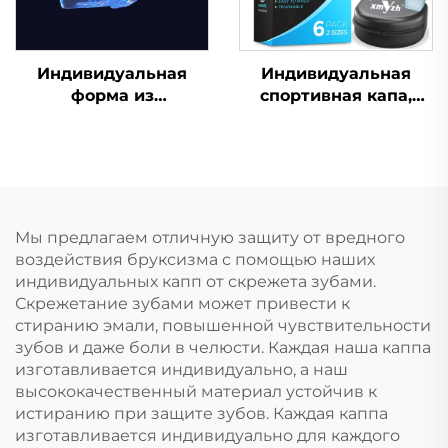
Индивидуальная
Индивидуальная
форма из
спортивная капа,
силиконового геля,
формованная детская
капа для
насадка, защитные
отбеливания зубов,
зубные брекеты из
профессиональный
ЭВА, двойного цвета,
набор для
для ММА, бокса
отбеливания зубов с
Мы предлагаем отличную защиту от вредного
капой от скрежета
воздействия бруксизма с помощью наших
зубами
индивидуальных капп от скрежета зубами.
Скрежетание зубами может привести к
стиранию эмали, повышенной чувствительности
зубов и даже боли в челюсти. Каждая наша каппа
изготавливается индивидуально, а наш
высококачественный материал устойчив к
истиранию при защите зубов. Каждая каппа
изготавливается индивидуально для каждого