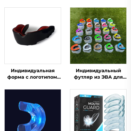
Индивидуальная
Индивидуальный
форма с логотипом,
футляр из ЭВА для
материал ЭВА,
футбольной,
разноцветные капы
боксерской капы, для
для игры в регби
баскетбола, защита
методом кипячения и
для зубов,
прикусывания, чехол
спортивные капы для
для брекетов,
единоборств MMA,
спортивная зубная
защита от скрежета
защита для футбола
зубами