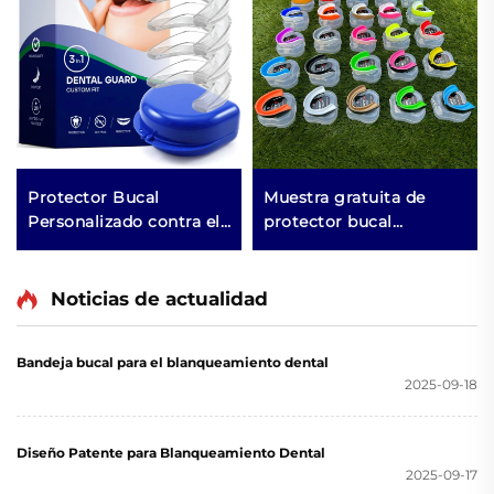
Protector Bucal
Muestra gratuita de
Personalizado contra el
protector bucal
Bruxismo y Apriete
deportivo moldeable,
Dental para Usar por la
protector bucal infantil,
Noche Producto para
protector dental para
Noticias de actualidad
Boxeo
aparatos, EVA de doble
color para MMA y boxeo
Bandeja bucal para el blanqueamiento dental
2025-09-18
Diseño Patente para Blanqueamiento Dental
2025-09-17