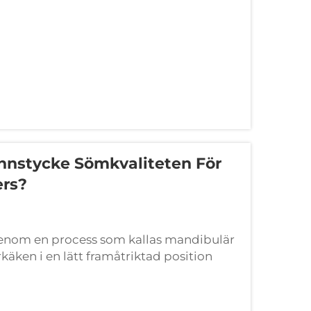
nnstycke Sömkvaliteten För
ers?
genom en process som kallas mandibulär
käken i en lätt framåtriktad position
n bakom tungan och mjuka gommen.