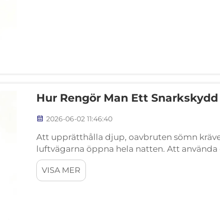
Hur Rengör Man Ett Snarkskydd 
2026-06-02 11:46:40
Att upprätthålla djup, oavbruten sömn kräver
luftvägarna öppna hela natten. Att använd
mycket pålitlig metod för att förhindra vibr
VISA MER
tillförsel under natten...