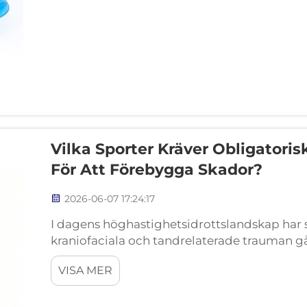
Vilka Sporter Kräver Obligator
För Att Förebygga Skador?
2026-06-07 17:24:17
I dagens höghastighetsidrottslandskap har s
kraniofaciala och tandrelaterade trauman gåt
säkerhetsrekommendation till att bli en stri
VISA MER
sportutrustning, lag ...