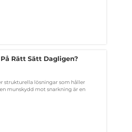
På Rätt Sätt Dagligen?
 strukturella lösningar som håller
a en munskydd mot snarkning är en
ationer i vävnaden och förbättra syrens