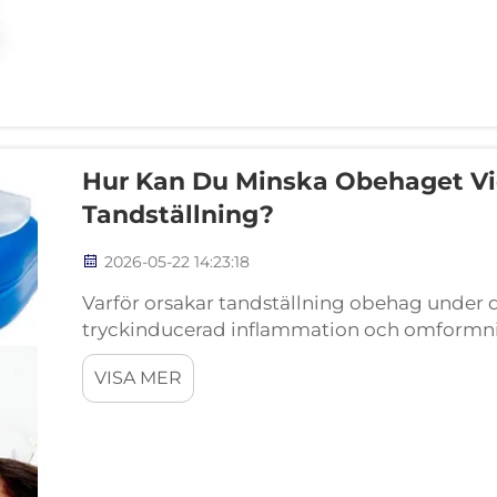
Hur Kan Du Minska Obehaget Vi
Tandställning?
2026-05-22 14:23:18
Varför orsakar tandställning obehag under d
tryckinducerad inflammation och omformni
tandställningen först placeras på plats appl
VISA MER
varje tand – vilket komprimerar parodontall