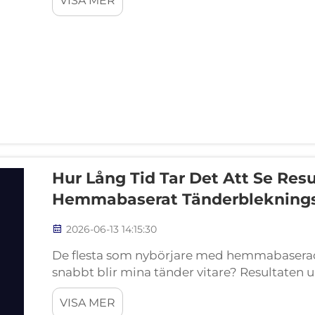
VISA MER
en pålitlig buffert för att minska mun-…
Hur Lång Tid Tar Det Att Se Res
Hemmabaserat Tänderblekning
2026-06-13 14:15:30
De flesta som nybörjare med hemmabaserad 
snabbt blir mina tänder vitare? Resultaten u
tydlig och förutsägbar tidslinje baserad på
VISA MER
denna gradvisa process …