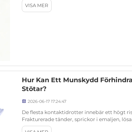
VISA MER
svullnad i tandköttet och upprepad …
Hur Kan Ett Munskydd Förhindra
Stötar?
2026-06-17 17:24:47
De flesta kontaktidrotter innebär ett högt ris
Frakturerade tänder, sprickor i emaljen, lös
stort smärta och dyrt långsiktigt tandvård. 