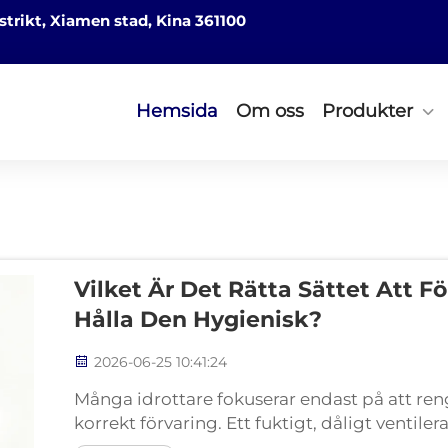
strikt, Xiamen stad, Kina 361100
Hemsida
Om oss
Produkter
Vilket Är Det Rätta Sättet Att 
Hålla Den Hygienisk?
2026-06-25 10:41:24
Många idrottare fokuserar endast på att r
korrekt förvaring. Ett fuktigt, dåligt ventil
till en bakteriell uppodlingsplats. Klibbig ba