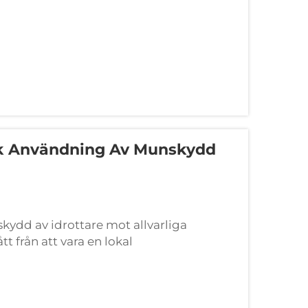
isk Användning Av Munskydd
kydd av idrottare mot allvarliga
t från att vara en lokal
kt regleringsram. För distributörer av