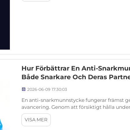
Hur Förbättrar En Anti-Snarkmu
Både Snarkare Och Deras Partn
2026-06-09 17:30:03
En anti-snarkmunnstycke fungerar främst 
avancering. Genom att försiktigt hålla under
under sömnen utvidgar enheten luftväge
VISA MER
Detta minskar...