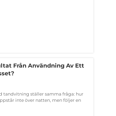
ultat Från Användning Av Ett
sset?
tandvitning ställer samma fråga: hur
ppstår inte över natten, men följer en
 konsekvent daglig användning. Att förstå