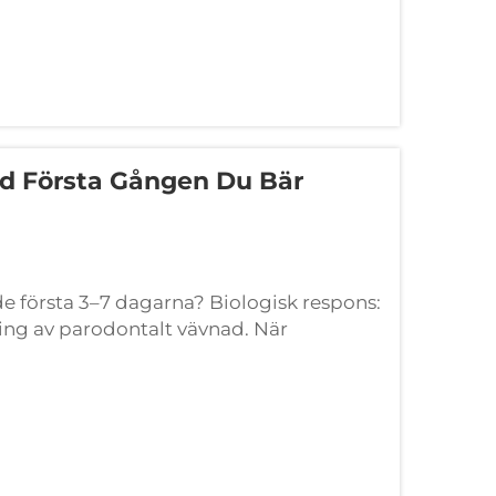
d Första Gången Du Bär
e första 3–7 dagarna? Biologisk respons:
ng av parodontalt vävnad. När
icerar bågen en kontrollerad kraft på
igamentet ...