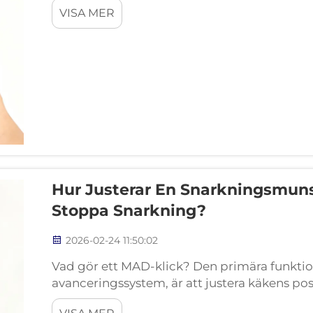
VISA MER
käkbenet. Material...
Hur Justerar En Snarkningsmuns
Stoppa Snarkning?
2026-02-24 11:50:02
Vad gör ett MAD-klick? Den primära funktio
avanceringssystem, är att justera käkens po
framåtriktad käkposition en ökad volym i de