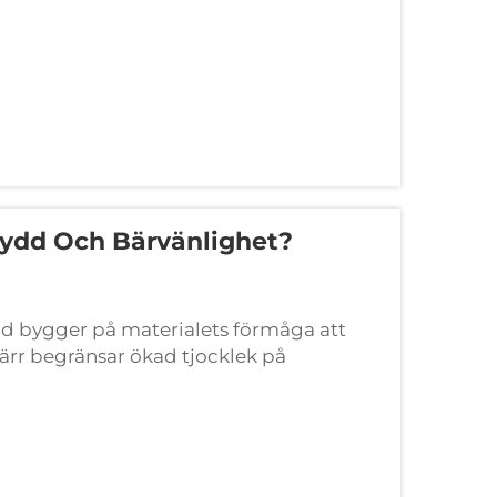
kydd Och Bärvänlighet?
d bygger på materialets förmåga att
värr begränsar ökad tjocklek på
nen. Även om ökad tjocklek ...