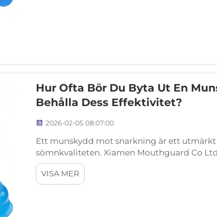
Hur Ofta Bör Du Byta Ut En Mun
Behålla Dess Effektivitet?
2026-02-05 08:07:00
Ett munskydd mot snarkning är ett utmärkt s
sömnkvaliteten. Xiamen Mouthguard Co Ltd är
kvalitetsprodukter för munvård, inklusive
VISA MER
Mouthguard har många ...