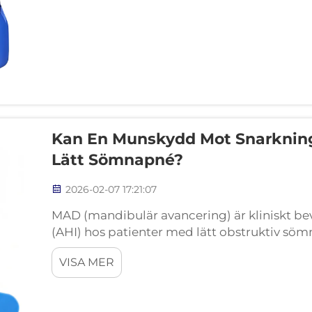
Kan En Munskydd Mot Snarkning
Lätt Sömnapné?
2026-02-07 17:21:07
MAD (mandibulär avancering) är kliniskt b
(AHI) hos patienter med lätt obstruktiv sö
effektiva om de skrivs ut och justeras till pat
VISA MER