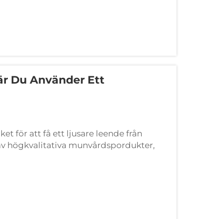
är Du Använder Ett
för att få ett ljusare leende från
 av högkvalitativa munvårdspordukter,
r tänderblekningspaket. Xiamen