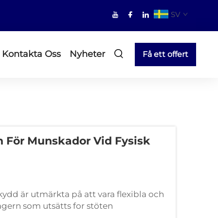
SV
Kontakta Oss
Nyheter
Få ett offert
 För Munskador Vid Fysisk
d är utmärkta på att vara flexibla och
agern som utsätts for stöten
den träffar exempelvis tänderna eller