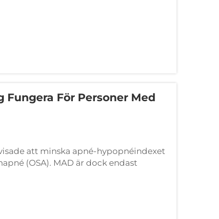
 Fungera För Personer Med
evisade att minska apné-hypopnéindexet
mnapné (OSA). MAD är dock endast
ienten av en kliniker. Forskn...