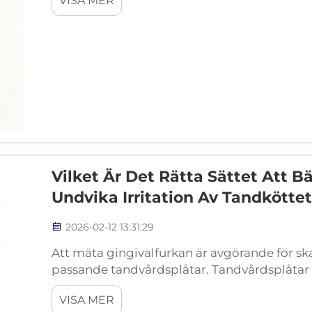
VISA MER
bakom...
Vilket Är Det Rätta Sättet Att B
Undvika Irritation Av Tandkötte
2026-02-12 13:31:29
Att mäta gingivalfurkan är avgörande för sk
passande tandvårdsplåtar. Tandvårdsplåtar s
för stor kraft på tandköttslinjen. Felaktigt 
VISA MER
för djupt skapar en ...