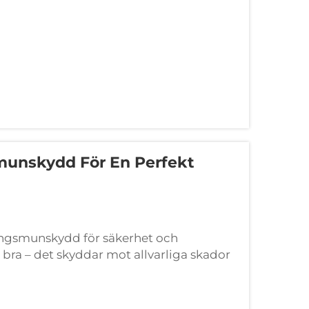
unskydd För En Perfekt
ningsmunskydd för säkerhet och
 bra – det skyddar mot allvarliga skador
 sitter inte bara bättre i munnen ...