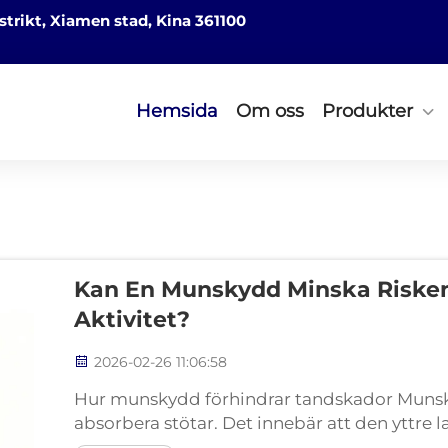
strikt, Xiamen stad, Kina 361100
Hemsida
Om oss
Produkter
Kan En Munskydd Minska Risken
Aktivitet?
2026-02-26 11:06:58
Hur munskydd förhindrar tandskador Munskyd
absorbera stötar. Det innebär att den yttre l
komprimeras och absorberar energin, innan 