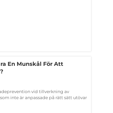
ära En Munskål För Att
t?
adeprevention vid tillverkning av
om inte är anpassade på rätt sätt utövar
konstruerade tandvårdsplåtar som sätts in