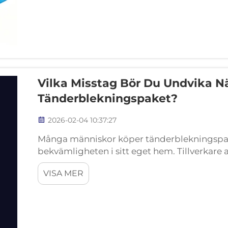
Vilka Misstag Bör Du Undvika N
Tänderblekningspaket?
2026-02-04 10:37:27
Många människor köper tänderblekningspaket 
bekvämligheten i sitt eget hem. Tillverkare
såsom Xiamen Mouthguard Co. Ltd, erbjude
VISA MER
Mouthguard har varit ...