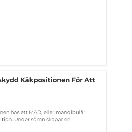
kydd Käkpositionen För Att
nen hos ett MAD, eller mandibulär
sition. Under sömn skapar en
n övre luftvägen, särskilt området