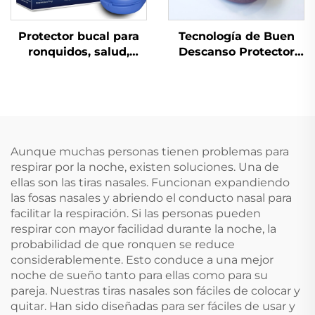
Ronquidos
Protector bucal para
Tecnología de Buen
ronquidos, salud,
Descanso Protector
ayuda para dormir,
Bucal Antirronquidos
protectores dentales,
Dispositivo Anti
solución para
Ronquidos Suministro
respiración bucal
Médico
durante el sueño,
dispositivo anti-
Aunque muchas personas tienen problemas para
ronquidos, cinta para
respirar por la noche, existen soluciones. Una de
la boca
ellas son las tiras nasales. Funcionan expandiendo
las fosas nasales y abriendo el conducto nasal para
facilitar la respiración. Si las personas pueden
respirar con mayor facilidad durante la noche, la
probabilidad de que ronquen se reduce
considerablemente. Esto conduce a una mejor
noche de sueño tanto para ellas como para su
pareja. Nuestras tiras nasales son fáciles de colocar y
quitar. Han sido diseñadas para ser fáciles de usar y