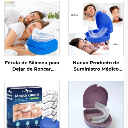
Férula de Silicona para
Nuevo Producto de
Dejar de Roncar,
Suministro Médico
Dispositivo
para Mejorar la Calidad
Antirronquidos,
del Sueño, Dispositivo
Protector contra
de Ayuda para Dormir,
Apnea, Férula para
Material de Silicona y
Bruxismo, Ayuda para
EVA, Protector Bucal
Dormir, Protector
Antirronquidos
Bucal, Artículo de
Cuidado Personal para
la Salud del Sueño y