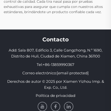
control de calidad. Cada tira nasal pasa por pruebas
exhaustivas para asegurar que cumpla con nuestros altos
estándares, brindándote un producto confiable cada vez.
Contacto
Add: Sala 807, Edificio 3, Calle Gangzhong, N.º 1690,
Distrito de Huli, Ciudad de Xiamen, China 361100
Tel:
+86-13859990367
Correo electrónico:
[email protected]
Derechos de autor © 2025 por Xiamen Yizhou Imp. &
Exp. Co., Ltd.
Política de privacidad