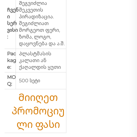
Შეგვიძლია
Ჩვენ
შეკვეთის
ი
პირადიზაცია.
სერ
შეგიძლიათ
ვისი
მორგეოთ ფერი,
:
ზომა, ლოგო,
დაყოვნება და ა.შ.
Pac
Პლასტმასის
kag
კალათი ან
e:
ქაღალდის ყუთი
MO
500 სეტი
Q:
Მიიღეთ
პრომოციუ
ლი ფასი