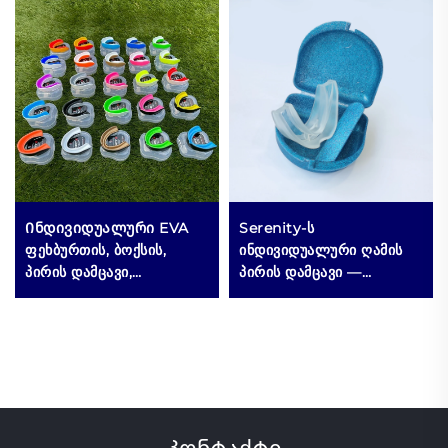
Ინდივიდუალური EVA
Serenity-ს
ფეხბურთის, ბოქსის,
ინდივიდუალური ღამის
პირის დამცავი,
პირის დამცავი —
კალათბურთის კბილების
ეფექტური ამოხსნა
დამცავი, სპორტული
ხველის საწინააღმდეგოდ,
MMA-ს პირის დამცავი
ძილის დროს დამხმარე
ჩამოყრილი
პირის დამცავი
კბილებისთვის