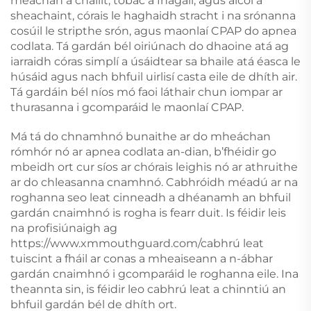
meáchan a chaillt, tobac a fhágáil, agus alcól a
sheachaint, córais le haghaidh stracht i na srónanna
cosúil le stripthe srón, agus maonlaí CPAP do apnea
codlata. Tá gardán bél oiriúnach do dhaoine atá ag
iarraidh córas simplí a úsáidtear sa bhaile atá éasca le
húsáid agus nach bhfuil uirlisí casta eile de dhíth air.
Tá gardáin bél níos mó faoi láthair chun iompar ar
thurasanna i gcomparáid le maonlaí CPAP.
Má tá do chnamhnó bunaithe ar do mheáchan
rómhór nó ar apnea codlata an-dian, b’fhéidir go
mbeidh ort cur síos ar chórais leighis nó ar athruithe
ar do chleasanna cnamhnó. Cabhróidh méadú ar na
roghanna seo leat cinneadh a dhéanamh an bhfuil
gardán cnaimhnó is rogha is fearr duit. Is féidir leis
na profisiúnaigh ag
https://www.xmmouthguard.com/
cabhrú leat
tuiscint a fháil ar conas a mheaiseann a n-ábhar
gardán cnaimhnó i gcomparáid le roghanna eile. Ina
theannta sin, is féidir leo cabhrú leat a chinntiú an
bhfuil gardán bél de dhíth ort.