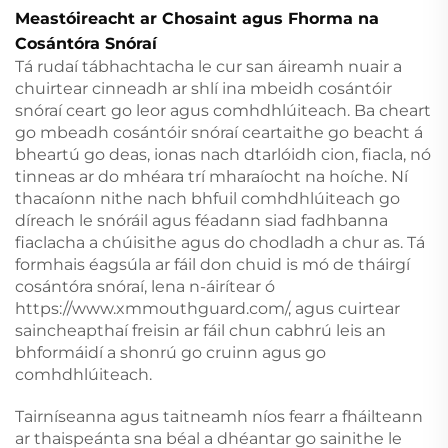
Meastóireacht ar Chosaint agus Fhorma na
Cosántóra Snóraí
Tá rudaí tábhachtacha le cur san áireamh nuair a
chuirtear cinneadh ar shlí ina mbeidh cosántóir
snóraí ceart go leor agus comhdhlúiteach. Ba cheart
go mbeadh cosántóir snóraí ceartaithe go beacht á
bheartú go deas, ionas nach dtarlóidh cion, fiacla, nó
tinneas ar do mhéara trí mharaíocht na hoíche. Ní
thacaíonn nithe nach bhfuil comhdhlúiteach go
díreach le snóráil agus féadann siad fadhbanna
fiaclacha a chúisithe agus do chodladh a chur as. Tá
formhais éagsúla ar fáil don chuid is mó de tháirgí
cosántóra snóraí, lena n-áirítear ó
https://www.xmmouthguard.com/
, agus cuirtear
saincheapthaí freisin ar fáil chun cabhrú leis an
bhformáidí a shonrú go cruinn agus go
comhdhlúiteach.
Tairníseanna agus taitneamh níos fearr a fháilteann
ar thaispeánta sna béal a dhéantar go sainithe le