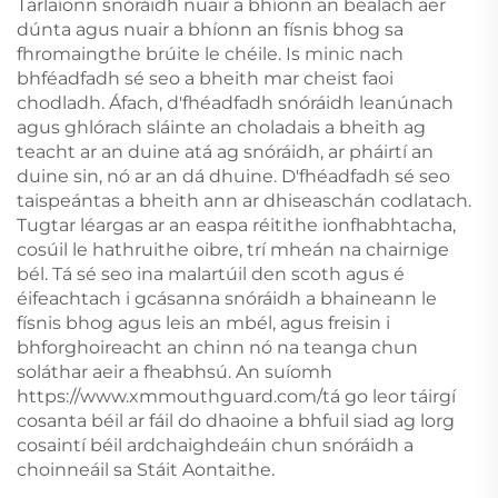
Tarlaíonn snóráidh nuair a bhíonn an bealach aer
dúnta agus nuair a bhíonn an físnis bhog sa
fhromaingthe brúite le chéile. Is minic nach
bhféadfadh sé seo a bheith mar cheist faoi
chodladh. Áfach, d'fhéadfadh snóráidh leanúnach
agus ghlórach sláinte an choladais a bheith ag
teacht ar an duine atá ag snóráidh, ar pháirtí an
duine sin, nó ar an dá dhuine. D'fhéadfadh sé seo
taispeántas a bheith ann ar dhiseaschán codlatach.
Tugtar léargas ar an easpa réitithe ionfhabhtacha,
cosúil le hathruithe oibre, trí mheán na chairnige
bél. Tá sé seo ina malartúil den scoth agus é
éifeachtach i gcásanna snóráidh a bhaineann le
físnis bhog agus leis an mbél, agus freisin i
bhforghoireacht an chinn nó na teanga chun
soláthar aeir a fheabhsú. An suíomh
https://www.xmmouthguard.com/
tá go leor táirgí
cosanta béil ar fáil do dhaoine a bhfuil siad ag lorg
cosaintí béil ardchaighdeáin chun snóráidh a
choinneáil sa Stáit Aontaithe.