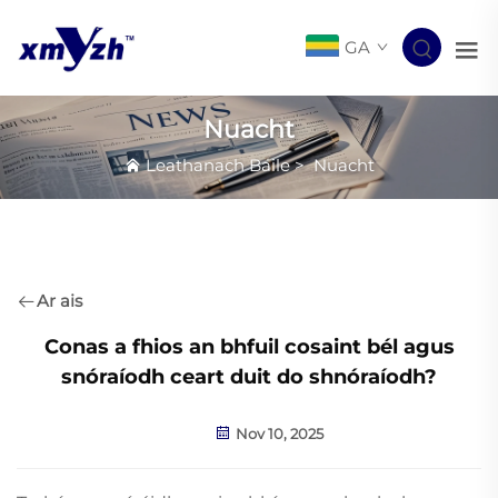
GA
Nuacht
Leathanach Baile
>
Nuacht
Ar ais
Conas a fhios an bhfuil cosaint bél agus
snóraíodh ceart duit do shnóraíodh?
Nov 10, 2025