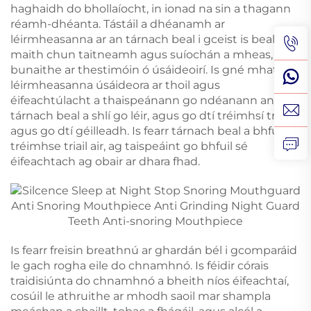
haghaidh do bhollaíocht, in ionad na sin a thagann
réamh-dhéanta. Tástáil a dhéanamh ar
léirmheasanna ar an tárnach beal i gceist is bealach
maith chun taitneamh agus suíochán a mheas,
bunaithe ar thestimóin ó úsáideoirí. Is gné mhath é
léirmheasanna úsáideora ar thoil agus
éifeachtúlacht a thaispeánann go ndéanann an
tárnach beal a shlí go léir, agus go dtí tréimhsí triail,
agus go dtí géilleadh. Is fearr tárnach beal a bhfuil
tréimhse triail air, ag taispeáint go bhfuil sé
éifeachtach ag obair ar dhara fhad.
Is fearr freisin breathnú ar ghardán bél i gcomparáid
le gach rogha eile do chnamhnó. Is féidir córais
traidisiúnta do chnamhnó a bheith níos éifeachtaí,
cosúil le athruithe ar mhodh saoil mar shampla