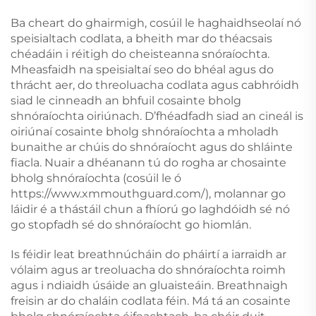
Ba cheart do ghairmigh, cosúil le haghaidhseolaí nó
speisialtach codlata, a bheith mar do théacsais
chéadáin i réitigh do cheisteanna snóraíochta.
Mheasfaidh na speisialtaí seo do bhéal agus do
thrácht aer, do threoluacha codlata agus cabhróidh
siad le cinneadh an bhfuil cosainte bholg
shnóraíochta oiriúnach. D’fhéadfadh siad an cineál is
oiriúnaí cosainte bholg shnóraíochta a mholadh
bunaithe ar chúis do shnóraíocht agus do shláinte
fiacla. Nuair a dhéanann tú do rogha ar chosainte
bholg shnóraíochta (cosúil le ó
https://www.xmmouthguard.com/)
, molannar go
láidir é a thástáil chun a fhíorú go laghdóidh sé nó
go stopfadh sé do shnóraíocht go hiomlán.
Is féidir leat breathnúcháin do pháirtí a iarraidh ar
vólaim agus ar treoluacha do shnóraíochta roimh
agus i ndiaidh úsáide an gluaisteáin. Breathnaigh
freisin ar do chaláin codlata féin. Má tá an cosainte