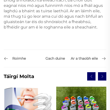
bholg shnóraíochta éifeachtach, ba chóir duit
eagnaí níos mó agus fuinnimh níos mó a fháil agus
laghdú a bhaint as tuirse laethúil. Ar an láimh eile,
má thug tú go leor ama cuí dó agus nach bhfuil an
gluaisteán tar éis do shnóraíocht a fheabhsú,
b’fhéidir gur am é le roghanna eile a sheachaint.
Roimhe
Ar a thaobh eile
Gach duine
Táirgí Molta