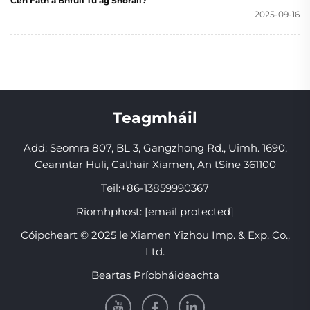
Cén Fáth a Bhfuil Tú ag Snóráil?
2025-09-16
Teagmháil
Add: Seomra 807, BL 3, Gangzhong Rd., Uimh. 1690,
Ceanntar Huli, Cathair Xiamen, An tSíne 361100
Teil:
+86-13859990367
Ríomhphost:
[email protected]
Cóipcheart © 2025 le Xiamen Yizhou Imp. & Exp. Co.,
Ltd.
Beartas Príobháideachta