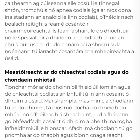
caitheamh ag cúiseanna eile cosúil le tinnsgal
shrón, tromchúis nó apnea codlais (galar níos dona
ina stadann an analóid le linn codlais), b’fhéidir nach
bealach réitigh is fearr é cosántóir
cnaimheoireachta. Is fearr labhairt le do dhochtúir
nó le speisialtóir a dhíríonn ar chodladh chun an
chúis bunúsach do do chnamhaí a shocrú sula
ndéanann tú iarracht cosántóra cnaimheoireachta a
úsáid.
Meastóireacht ar do chleachtaí codlais agus do
chondaein mhiotail
Tionchar mór ar do choinníoll fhisiciúil iomlán agus
do chleachtaí codlata an bhfuil tú in ann cosaint ó
dhroim a úsáid. Mar shampla, más minic a chodlann
tú ar do dhroim, tá níos mó dócha go mbeidh do
mhéar nó d’fhéileadh á sheachaint, rud a fhágann
go bhféadfadh cosaint ó dhroim a bheith ina rogha
infheidhmiúil le hionscar. Áfach, má chodlann tú go
príomha ar do thaobh agus bíonn cnagaireacht