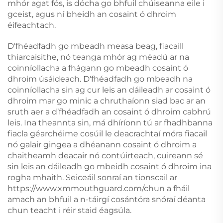
mhór agat fós, is dócha go bhfuil chúiseanna eile i
gceist, agus ní bheidh an cosaint ó dhroim
éifeachtach.
D'fhéadfadh go mbeadh measa beag, fiacaill
thiarcaisithe, nó teanga mhór ag méadú ar na
coinníollacha a fhágann go mbeadh cosaint ó
dhroim úsáideach. D'fhéadfadh go mbeadh na
coinníollacha sin ag cur leis an dáileadh ar cosaint ó
dhroim mar go minic a chruthaíonn siad bac ar an
sruth aer a d’fhéadfadh an cosaint ó dhroim cabhrú
leis. Ina theannta sin, má dhíríonn tú ar fhadhbanna
fiacla géarchéime cosúil le deacrachtaí móra fiacail
nó galair gingea a dhéanann cosaint ó dhroim a
chaitheamh deacair nó contúirteach, cuireann sé
sin leis an dáileadh go mbeidh cosaint ó dhroim ina
rogha mhaith. Seiceáil sonraí an tionscail ar
https://www.xmmouthguard.com/
chun a fháil
amach an bhfuil a n-táirgí cosántóra snóraí déanta
chun teacht i réir staid éagsúla.