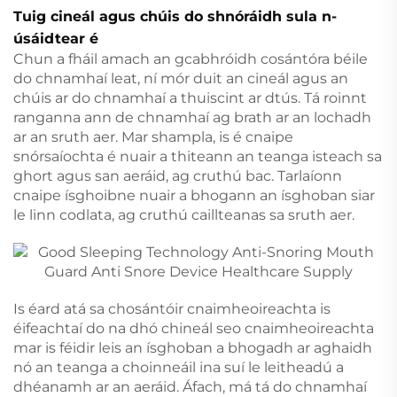
Tuig cineál agus chúis do shnóráidh sula n-
úsáidtear é
Chun a fháil amach an gcabhróidh cosántóra béile
do chnamhaí leat, ní mór duit an cineál agus an
chúis ar do chnamhaí a thuiscint ar dtús. Tá roinnt
ranganna ann de chnamhaí ag brath ar an lochadh
ar an sruth aer. Mar shampla, is é cnaipe
snórsaíochta é nuair a thiteann an teanga isteach sa
ghort agus san aeráid, ag cruthú bac. Tarlaíonn
cnaipe ísghoibne nuair a bhogann an ísghoban siar
le linn codlata, ag cruthú caillteanas sa sruth aer.
Is éard atá sa chosántóir cnaimheoireachta is
éifeachtaí do na dhó chineál seo cnaimheoireachta
mar is féidir leis an ísghoban a bhogadh ar aghaidh
nó an teanga a choinneáil ina suí le leitheadú a
dhéanamh ar an aeráid. Áfach, má tá do chnamhaí