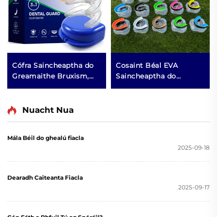
Cófra Saincheaptha do
Cosaint Béal EVA
Greamaithe Bruxism,
Saincheaptha do
Cófra Béime do
Phiocaireacht Peile,
Greamaithe agus do
Cosaint Bhéal do
Chruachadh Denthá um
Chleasanna Báscéad,
Nuacht Nua
Oíche, Táirge Boxála
Cosainte Fiacla do
Spóirt, Cás MMA,
Mála Béil do ghealú fiacla
Cosainte Béal do
2025-09-18
Chnaipíocht Fiacla
Dearadh Caiteanta Fiacla
2025-09-17