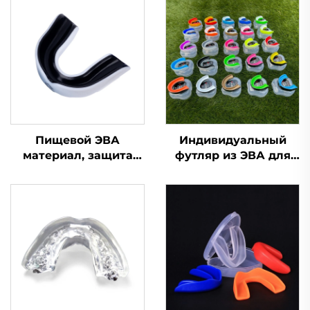
Пищевой ЭВА
Индивидуальный
материал, защита
футляр из ЭВА для
для зубов, капа для
футбольной,
брекетов, боксерская
боксерской капы, для
спортивная капа,
баскетбола, защита
защитные
для зубов,
спортивные капы для
спортивные капы для
зубов
единоборств MMA,
защита от скрежета
зубами