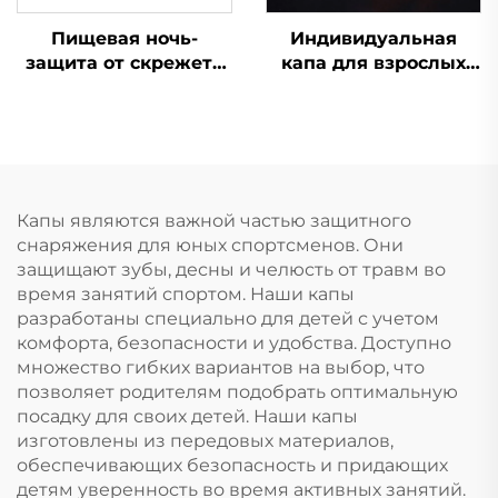
Пищевая ночь-
Индивидуальная
защита от скрежета
капа для взрослых
зубами, капы для
для бокса, ММА,
зубов, против храпа,
муай-тай, спорта,
стоматологическая
кипящая и
капа, кипятим и
прикусываемая
вставляем,
защита для зубов,
отбеливающие
силиконовые капы
Капы являются важной частью защитного
зубные капы
оптом
снаряжения для юных спортсменов. Они
защищают зубы, десны и челюсть от травм во
время занятий спортом. Наши капы
разработаны специально для детей с учетом
комфорта, безопасности и удобства. Доступно
множество гибких вариантов на выбор, что
позволяет родителям подобрать оптимальную
посадку для своих детей. Наши капы
изготовлены из передовых материалов,
обеспечивающих безопасность и придающих
детям уверенность во время активных занятий.