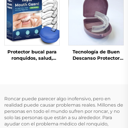
Apnea, Férula para
Material de Silicona y
Bruxismo, Ayuda para
EVA, Protector Bucal
Dormir, Protector
Antirronquidos
Bucal, Artículo de
Cuidado Personal para
la Salud del Sueño y
Ronquidos
Protector bucal para
Tecnología de Buen
ronquidos, salud,
Descanso Protector
ayuda para dormir,
Bucal Antirronquidos
protectores dentales,
Dispositivo Anti
solución para
Ronquidos Suministro
respiración bucal
Médico
durante el sueño,
dispositivo anti-
Roncar puede parecer algo inofensivo, pero en
ronquidos, cinta para
realidad puede causar problemas reales. Millones de
la boca
personas en todo el mundo sufren por roncar, y no
solo las personas que están a su alrededor. Para
ayudar con el problema médico del ronquido,