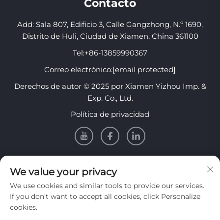
Contacto
Add: Sala 807, Edificio 3, Calle Gangzhong, N.º 1690,
Distrito de Huli, Ciudad de Xiamen, China 361100
Tel:
+86-13859990367
Correo electrónico:
[email protected]
Derechos de autor © 2025 por Xiamen Yizhou Imp. &
Exp. Co., Ltd.
Política de privacidad
INFORMACIÓN
We value your privacy
We use cookies and similar tools to provide our services.
Regístrate para recibir nuestro boletín semanal
If you don't want to accept all cookies, click Personalize
cookies.