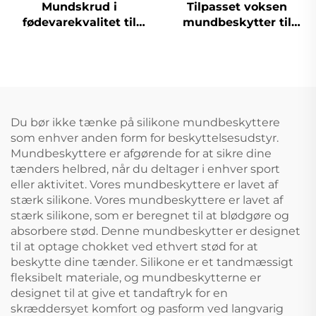
Mundskrud i
Tilpasset voksen
fødevarekvalitet til
mundbeskytter til
nattesøvn mod
boksning MMA Muay
tandknasning,
Thai sport kog og bid
tandbeskyttelse mod
tandbeskytter silikone
snorken, opvarm-og-
mundbeskyttere i
bid-tandbeskyttelse,
bulk
blege-tandbeslag
Du bør ikke tænke på silikone mundbeskyttere
som enhver anden form for beskyttelsesudstyr.
Mundbeskyttere er afgørende for at sikre dine
tænders helbred, når du deltager i enhver sport
eller aktivitet. Vores mundbeskyttere er lavet af
stærk silikone. Vores mundbeskyttere er lavet af
stærk silikone, som er beregnet til at blødgøre og
absorbere stød. Denne mundbeskytter er designet
til at optage chokket ved ethvert stød for at
beskytte dine tænder. Silikone er et tandmæssigt
fleksibelt materiale, og mundbeskytterne er
designet til at give et tandaftryk for en
skræddersyet komfort og pasform ved langvarig