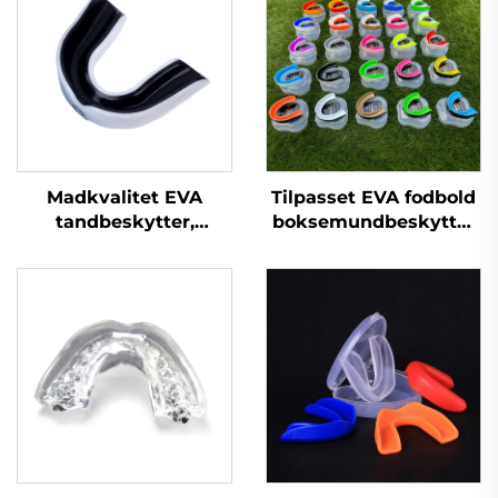
Madkvalitet EVA
Tilpasset EVA fodbold
tandbeskytter,
boksemundbeskytter
beskyttelsesbracket til
basketball
boksning,
tandbeskytter
mundbeskytter til
sportslig MMA
sport, bracket
mundbeskyttere til
mundbeskyttere
knapning af tænder