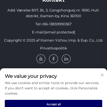
Add: Værelse 807, BL 3, Gangzhongvej nr. 1690, Huli-
distrikt, Xiamen-by, Kina 361100
Tel:
+86-13859990367
E-mail:
[email protected]
Copyright © 2025 af Xiamen Yizhou Imp. & Exp. Co., Ltd.
Privatlivspolitik
INFORMATION
We value your privacy
We use cookies and similar tools to provide our services.
Tilmeld dig for at modtage vores ugentlige nyhedsbrev
If you don't want to accept all cookies, click Personalize
cookies.
Accept all