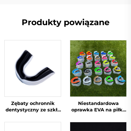
Produkty powiązane
Zębaty ochronnik
Niestandardowa
dentystyczny ze szkła
oprawka EVA na piłkę
spożywczego EVA,
nożną, bokserską, na
opaska bokserska,
koszykówkę, ochrona
kaptur na zęby do
zębów, etui na