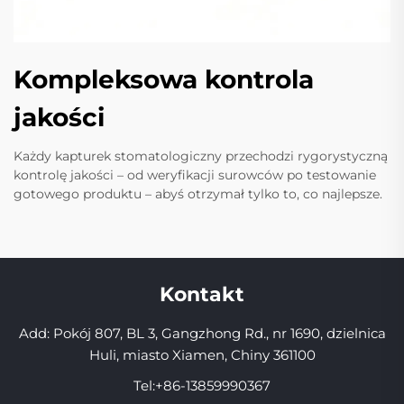
Kompleksowa kontrola
jakości
Każdy kapturek stomatologiczny przechodzi rygorystyczną
kontrolę jakości – od weryfikacji surowców po testowanie
gotowego produktu – abyś otrzymał tylko to, co najlepsze.
Kontakt
Add: Pokój 807, BL 3, Gangzhong Rd., nr 1690, dzielnica
Huli, miasto Xiamen, Chiny 361100
Tel:
+86-13859990367