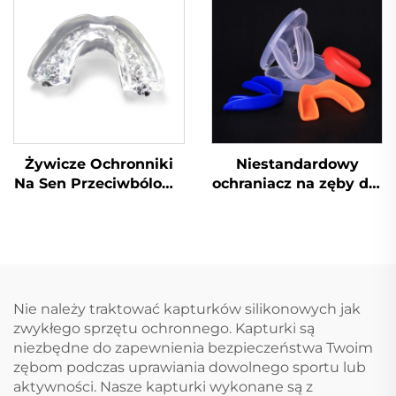
sportów, ochraniacze
ochraniacz na zęby,
na zęby
ochraniacze na zęby
do sportów MMA, do
ścinania zębów
Żywicze Ochronniki
Niestandardowy
Na Sen Przeciwbólowe
ochraniacz na zęby dla
Nakładki Na Zęby
dorosłych do boksu,
Przeciwbudzące
MMA, muay thai,
Zakładane Na Czas
sporty, gotuj i gryź,
Snu Nakładka
ochrona zębów,
Stomatologiczna
ochraniacze
Gotowanie I
silikonowe, hurtowe
Nie należy traktować kapturków silikonowych jak
Kształtowanie
zwykłego sprzętu ochronnego. Kapturki są
Błyskawiczne
niezbędne do zapewnienia bezpieczeństwa Twoim
Wybielanie Zębów
zębom podczas uprawiania dowolnego sportu lub
Szynki Ortodontyczne
aktywności. Nasze kapturki wykonane są z