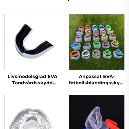
Livsmedelsgrad EVA
Anpassat EVA-
Tandvårdsskydd
fotbollsblandingsskydd,
Tandprotektor
basketbollsmunskydd,
Boxningsmunschablon
tändernas
Sport tandspole
munskyddslåda, sport
Munschabloner
MMA-munskydd för
tandgnisslande