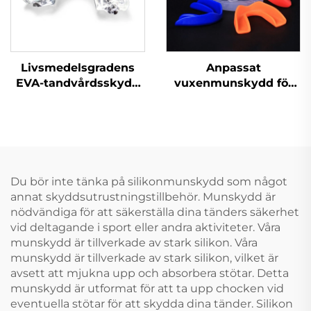
Livsmedelsgradens
Anpassat
EVA-tandvårdsskydd
vuxenmunskydd för
Tandbeskyddare för
boxning, MMA, muay
sport
thai, sport, kok-och-
Boxningsmunschablon
bettskydd,
Sportmunschabloner
silikonmunskydd för
Koka och bit Blekning
gnisslande tänder,
Tandspolar
grossistförsäljning
Du bör inte tänka på silikonmunskydd som något
annat skyddsutrustningstillbehör. Munskydd är
nödvändiga för att säkerställa dina tänders säkerhet
vid deltagande i sport eller andra aktiviteter. Våra
munskydd är tillverkade av stark silikon. Våra
munskydd är tillverkade av stark silikon, vilket är
avsett att mjukna upp och absorbera stötar. Detta
munskydd är utformat för att ta upp chocken vid
eventuella stötar för att skydda dina tänder. Silikon