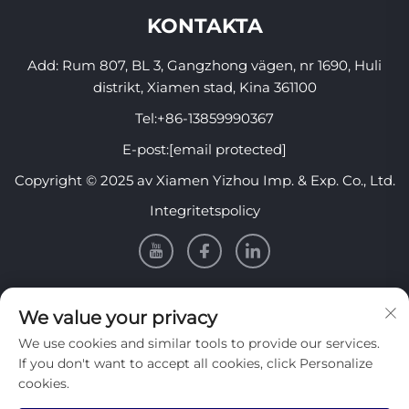
KONTAKTA
Add: Rum 807, BL 3, Gangzhong vägen, nr 1690, Huli
distrikt, Xiamen stad, Kina 361100
Tel:
+86-13859990367
E-post:
[email protected]
Copyright © 2025 av Xiamen Yizhou Imp. & Exp. Co., Ltd.
Integritetspolicy
INFORMATION
We value your privacy
We use cookies and similar tools to provide our services.
Registrera dig för att få vårt veckovisa nyhetsbrev
If you don't want to accept all cookies, click Personalize
cookies.