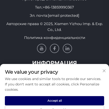
Тел.:
+86-13859990367
Эл. почта:
[email protected]
Авторские права © 2025, Xiamen Yizhou Imp. & Exp.
Co., Ltd.
Политика конфиденциальности
ИНФОРМАЦИЯ
We value your privacy
Подпишитесь, чтобы получать нашу еженедельную
We use cookies and similar tools to provide our services.
рассылку
If you don't want to accept all cookies, click Personalize
cookies.
Accept all
Отправить