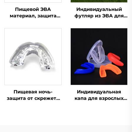
Пищевой ЭВА
Индивидуальный
материал, защита
футляр из ЭВА для
для зубов, капа для
футбольной,
брекетов, боксерская
боксерской капы, для
спортивная капа,
баскетбола, защита
защитные
для зубов,
спортивные капы для
спортивные капы для
зубов
единоборств MMA,
защита от скрежета
зубами
Пищевая ночь-
Индивидуальная
защита от скрежета
капа для взрослых
зубами, капы для
для бокса, ММА,
зубов, против храпа,
муай-тай, спорта,
стоматологическая
кипящая и
капа, кипятим и
прикусываемая
вставляем,
защита для зубов,