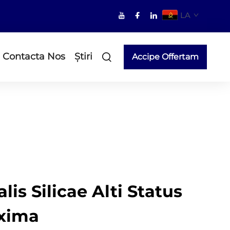
LA
Contacta Nos
Știri
Accipe Offertam
lis Silicae Alti Status
xima