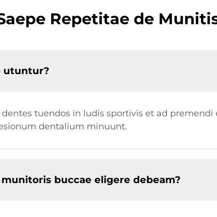
Saepe Repetitae de Munitis 
o utuntur?
ad dentes tuendos in ludis sportivis et ad premen
laesionum dentalium minuunt.
unitoris buccae eligere debeam?