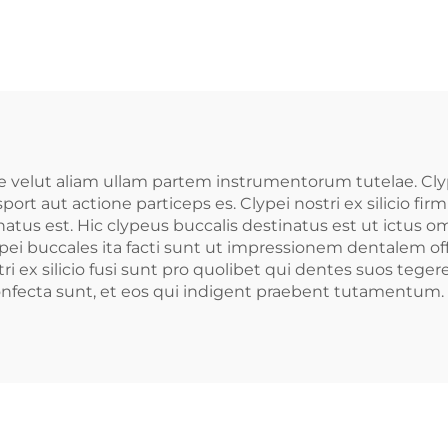
dilusque Tutela
Stridorem Dent
es Casus Sporta
Munitia Denta
A Tutelae pro
Bucalia cont
ente Molenda
Sonitum, Munim
Dentifricae p
Coquendum 
re velut aliam ullam partem instrumentorum tutelae. Cly
aut actione particeps es. Clypei nostri ex silicio firmis
Mordendum
natus est. Hic clypeus buccalis destinatus est ut ictus o
Apparatus a
t clypei buccales ita facti sunt ut impressionem dentale
ex silicio fusi sunt pro quolibet qui dentes suos tegere 
Albuginem Den
nfecta sunt, et eos qui indigent praebent tutamentum.