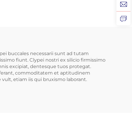
es,
Thai Sporta Ferbescit
lia
et Mordet Protector
ra
Dentes Tutela Silici
enta
Tutelae Orae Emptio
er
et
pei buccales necessarii sunt ad tutam
simo fiunt. Clypei nostri ex silicio firmissimo
,
mnis excipiat, dentesque tuos protegat.
d
m offerant, commoditatem et aptitudinem
vult, etiam iis qui bruxismo laborant.
ticum