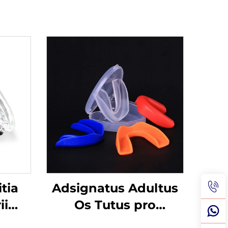
tia
Adsignatus Adultus
ii
Os Tutus pro
ra
Pugilatu MMA Muay