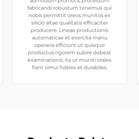
admodum promotâ, processum
fabricandi robustum tenemus qui
nobis permittit oreos munitos ex
silicio altae qualitatis efficaciter
producere. Lineae productionis
automaticae et exercita manu
operaria efficiunt ut quisque
productus rigorem subire debeat
examinationis, ita ut muniti orales
fiant simul fidèles et durabiles.