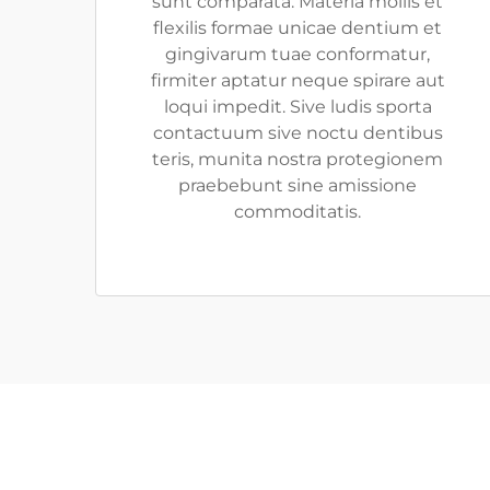
sunt comparata. Materia mollis et
flexilis formae unicae dentium et
gingivarum tuae conformatur,
firmiter aptatur neque spirare aut
loqui impedit. Sive ludis sporta
contactuum sive noctu dentibus
teris, munita nostra protegionem
praebebunt sine amissione
commoditatis.