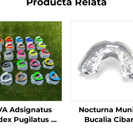
Producta Relata
VA Adsignatus
Nocturna Muni
ex Pugilatus Os
Bucalia Cibar
tus Pro Caestus
Gratiae cont