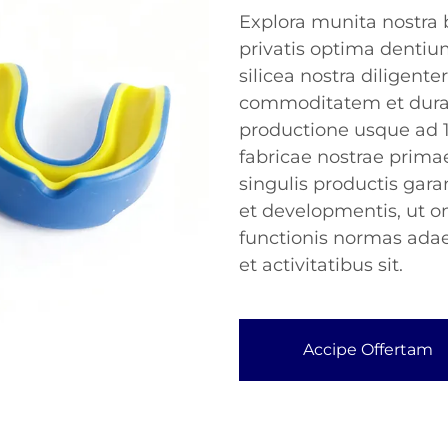
Explora munita nostra b
privatis optima dentiu
silicea nostra diligent
commoditatem et dura
productione usque ad 1
fabricae nostrae prima
singulis productis gara
et developmentis, ut 
functionis normas adae
et activitatibus sit.
Accipe Offertam