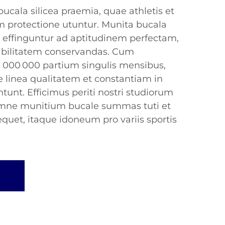
ucala silicea praemia, quae athletis et
m protectione utuntur. Munita bucala
er effinguntur ad aptitudinem perfectam,
bilitatem conservandas. Cum
 000 000 partium singulis mensibus,
e linea qualitatem et constantiam in
ntunt. Efficimus periti nostri studiorum
omne munitium bucale summas tuti et
quet, itaque idoneum pro variis sportis