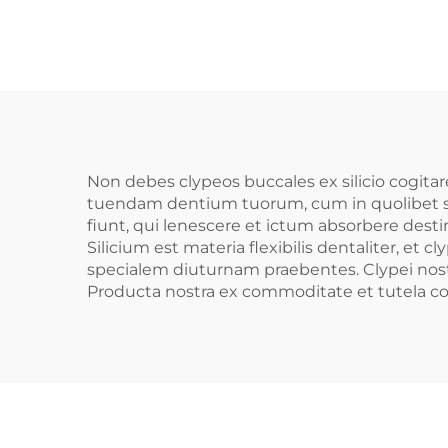
Obsidium Buccae
Pe
pro Pugilatu,
Dent
Obsidium Sportivum
MM
pro Armatura
D
Non debes clypeos buccales ex silicio cogita
tuendam dentium tuorum, cum in quolibet sport 
fiunt, qui lenescere et ictum absorbere desti
Silicium est materia flexibilis dentaliter, e
specialem diuturnam praebentes. Clypei nostri 
Producta nostra ex commoditate et tutela co