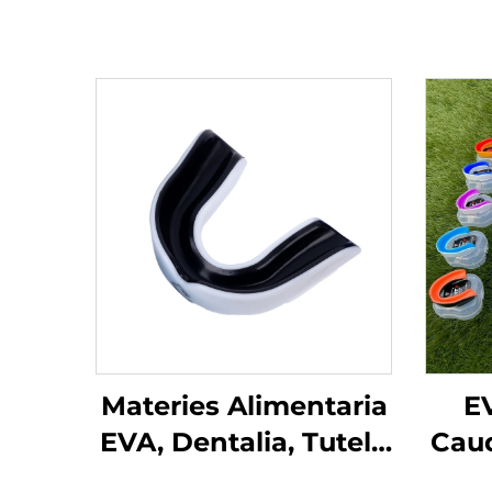
Materies Alimentaria
E
EVA, Dentalia, Tutela
Caud
Dentes, Armatura,
Tu