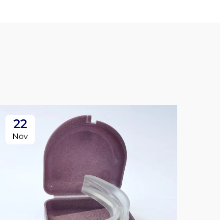
22
0
Nov
De