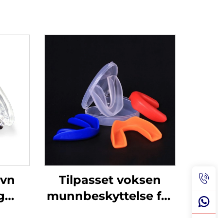
øvn
Tilpasset voksen
g
munnbeskyttelse for
tter
boksing MMA Muay