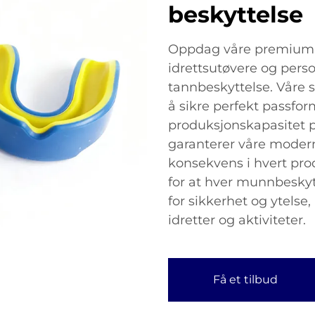
beskyttelse
Oppdag våre premium s
idrettsutøvere og pers
tannbeskyttelse. Våre 
å sikre perfekt passfo
produksjonskapasitet p
garanterer våre moder
konsekvens i hvert pro
for at hver munnbeskyt
for sikkerhet og ytelse,
idretter og aktiviteter.
Få et tilbud