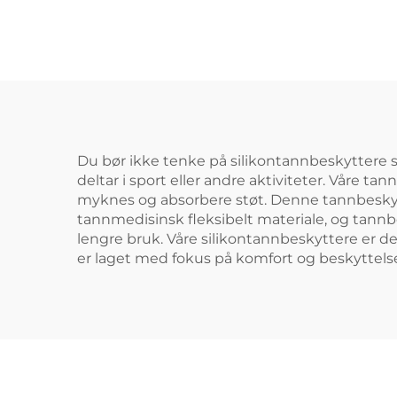
sportsbukke
munnbeskyttere
ta
sp
mu
for
Du bør ikke tenke på silikontannbeskyttere 
deltar i sport eller andre aktiviteter. Våre ta
myknes og absorbere støt. Denne tannbeskytter
tannmedisinsk fleksibelt materiale, og tann
lengre bruk. Våre silikontannbeskyttere er d
er laget med fokus på komfort og beskyttelse,