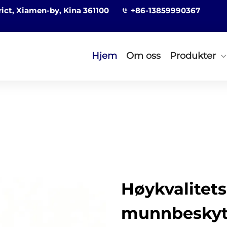
rict, Xiamen-by, Kina 361100
+86-13859990367
Hjem
Om oss
Produkter
Høykvalitets
munnbeskytt