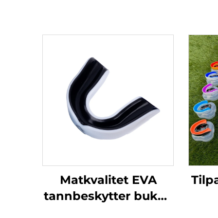
Matkvalitet EVA
Tilp
tannbeskytter bukke
boksemunnbeskytter
mu