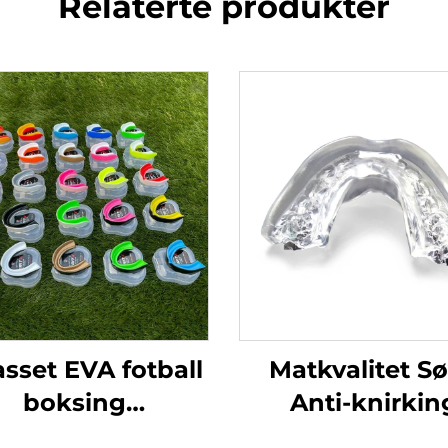
Relaterte produkter
asset EVA fotball
Matkvalitet S
boksing
Anti-knirkin
nnbeskyttelse
Nattmunnbesky