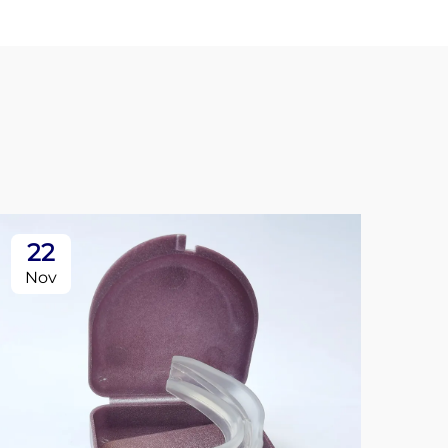
22
0
Nov
De