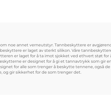
basketball
Tann Anti-snor
nnbeskyttelse
Tannprotese K
ortsutstyr MMA
og-bett-inn
nnbeskyttelser
Blekingshylse 
 tennegnagging
Tannreguleri
som noe annet verneutstyr. Tannbeskyttere er avgjørende
nnbeskyttere er laget av sterkt silikon. Våre tannbeskytter
en er laget for å ta imot sjokket ved ethvert støt for å
beskytterne er designet for å gi et tannavtrykk som gir
esignet for alle som trenger å beskytte tennene, også d
 og gir sikkerhet for de som trenger det.