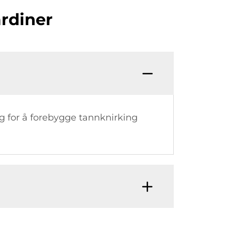
ardiner
 og for å forebygge tannknirking