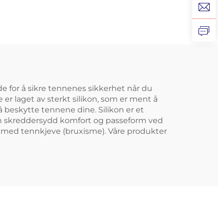
king
Thai sport, koke-og-
oke-
bitt tannbeskytter,
silikon
for
munnbeskyttelser,
ng
engros
 for å sikre tennenes sikkerhet når du
e er laget av sterkt silikon, som er ment å
 beskytte tennene dine. Silikon er et
 en skreddersydd komfort og passeform ved
e med tennkjeve (bruxisme). Våre produkter