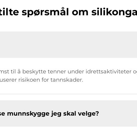
tilte spørsmål om silikong
mst til å beskytte tenner under idrettsaktiviteter
serer risikoen for tannskader.
lse munnskygge jeg skal velge?