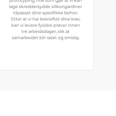
prototyping, noe som gjør at vi kan
lage skreddersydde silikongardiner
tilpasset dine spesifikke behov.
Etter at vi har bekreftet dine krav,
kan vi levere fysiske prøver innen
tre arbeidsdager, slik at
samarbeidet blir raskt og smidig.