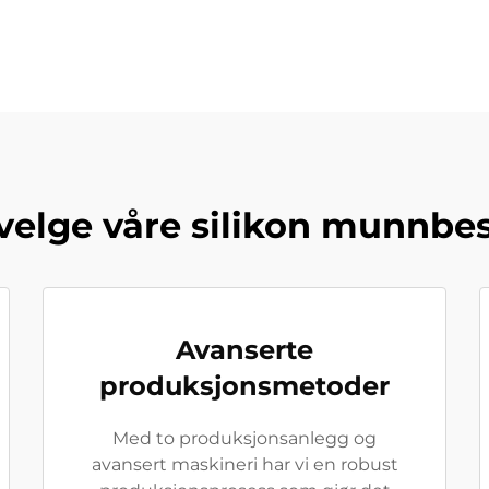
velge våre silikon munnbe
Avanserte
produksjonsmetoder
Med to produksjonsanlegg og
avansert maskineri har vi en robust