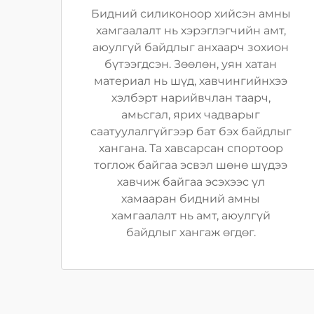
Бидний силиконоор хийсэн амны
хамгаалалт нь хэрэглэгчийн амт,
аюулгүй байдлыг анхаарч зохион
бүтээгдсэн. Зөөлөн, уян хатан
материал нь шүд, хавчингийнхээ
хэлбэрт нарийвчлан таарч,
амьсгал, ярих чадварыг
саатуулалгүйгээр бат бэх байдлыг
хангана. Та хавсарсан спортоор
тоглож байгаа эсвэл шөнө шүдээ
хавчиж байгаа эсэхээс үл
хамааран бидний амны
хамгаалалт нь амт, аюулгүй
байдлыг хангаж өгдөг.