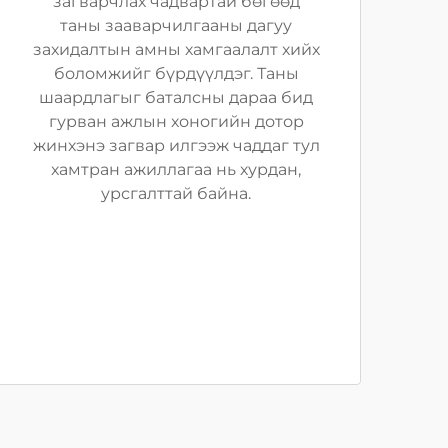
загварчлах чадвартай бөгөөд
таны зааварчилгааны дагуу
захидалтын амны хамгаалалт хийх
боломжийг бүрдүүлдэг. Таны
шаардлагыг баталсны дараа бид
гурван ажлын хоногийн дотор
жинхэнэ загвар илгээж чаддаг тул
хамтран ажиллагаа нь хурдан,
урсгалттай байна.