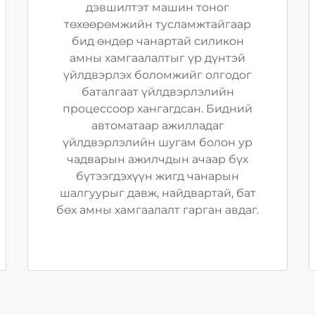
дэвшилтэт машин тоног
төхөөрөмжийн тусламжтайгаар
бид өндөр чанартай силикон
амны хамгаалалтыг үр дүнтэй
үйлдвэрлэх боломжийг олгодог
баталгаат үйлдвэрлэлийн
процессоор хангагдсан. Бидний
автоматаар ажилладаг
үйлдвэрлэлийн шугам болон ур
чадварын ажилчдын ачаар бүх
бүтээгдэхүүн жигд чанарын
шалгуурыг давж, найдвартай, бат
бөх амны хамгаалалт гарган авдаг.