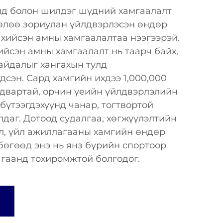
ид болон шилдэг шүдний хамгаалалт
төлөө зориулан үйлдвэрлэсэн өндөр
хийсэн амны хамгаалалтаа нээгээрэй.
йсэн амны хамгаалалт нь таарч байх,
байдалыг хангахын тулд
дсэн. Сард хамгийн ихдээ 1,000,000
адвартай, орчин үеийн үйлдвэрлэлийн
бүтээгдэхүүнд чанар, тогтвортой
даг. Дотоод судалгаа, хөгжүүлэлтийн
л, үйл ажиллагааны хамгийн өндөр
бөгөөд энэ нь янз бүрийн спортоор
агаанд тохиромжтой болгодог.