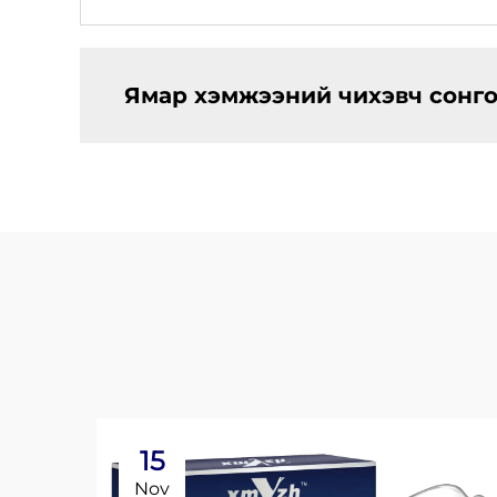
Ямар хэмжээний чихэвч сонгох
15
Nov