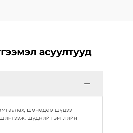
оптомоор
гээмэл асуултууд
хамгаалах, шөнөдөө шүдээ
г шингээж, шүдний гэмтлийн