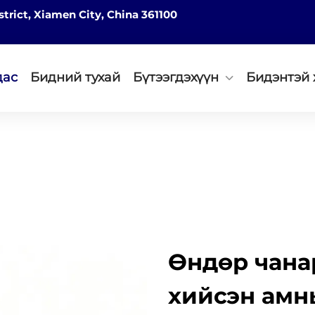
strict, Xiamen City, China 361100
дас
Бидний тухай
Бүтээгдэхүүн
Бидэнтэй 
Өндөр чана
хийсэн амн