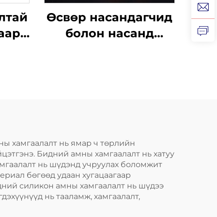
лтай
Өсвөр насандагчид
аар
болон насанд
ий
хүрэгчдийн бөх,
ксын
MMA, Муай Тай
ын
спортын тамирчинд
олт,
зориулсан халуун
д
усанд хайлуулан
эх,
тохируулдаг
лах,
шүдний хамгаалалт,
ны хамгаалалт нь ямар ч төрлийн
йцэтгэнэ. Бидний амны хамгаалалт нь хатуу
вч
silicone
амгаалалт нь шүдэнд учруулах боломжит
материалаар
ериал бөгөөд удаан хугацаагаар
идний силикон амны хамгаалалт нь шүдээ
хийсэн амны
дэхүүнүүд нь тааламж, хамгаалалт,
хамгаалалтыг