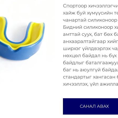
Спортоор хичээллэгч
хайж буй хүмүүсийн 
чанартай силиконоор 
Бидний силиконоор хи
амттай суух, бат бөх 
анхааралтайгаар хийг
ширхэг үйлдвэрлэх ч
нөхцөл байдал нь бүх 
байдлыг баталгаажуул
баг нь аюулгүй байда
стандартыг хангасан 
хичээллэх, үйл ажилл
САНАЛ АВАХ