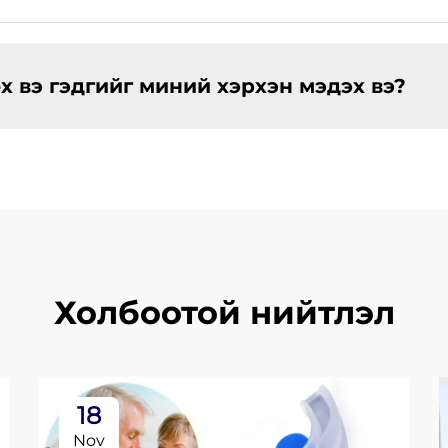
 вэ гэдгийг миний хэрхэн мэдэх вэ?
Холбоотой нийтлэл
18
Nov