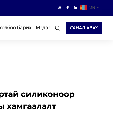
MN
холбоо барих
Мэдээ
САНАЛ АВАХ
ртай силиконоор
ы хамгаалалт