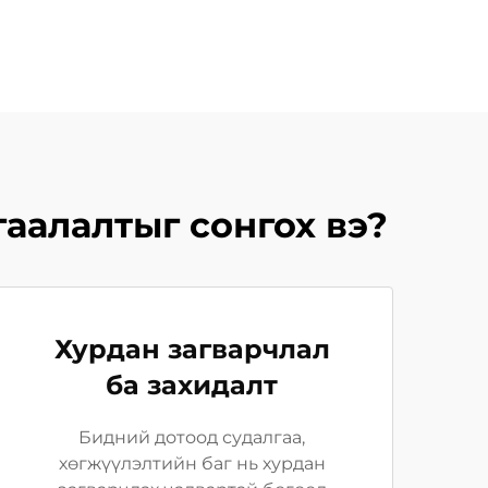
аалалтыг сонгох вэ?
Хурдан загварчлал
ба захидалт
Бидний дотоод судалгаа,
хөгжүүлэлтийн баг нь хурдан