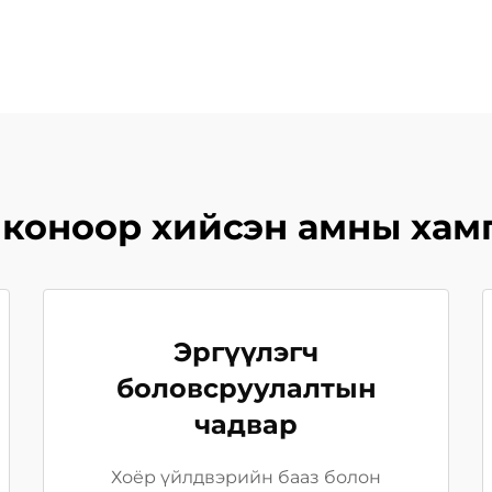
коноор хийсэн амны хамг
Эргүүлэгч
боловсруулалтын
чадвар
Хоёр үйлдвэрийн бааз болон