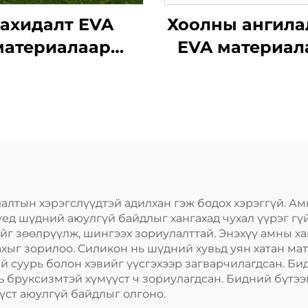
ахидалт EVA
Хоолны ангила
материалаар
EVA материал
сэн хөлбөмбөг,
хийсэн шүдн
бөхийн амны
хамгаалалт, бо
гаалалт, сагсан
боолт, спорт
бөмбөгийн
үеийн амны бо
ирчдын шүдний
халуун усан
хамгаалалт,
халааж хэрэгл
ортын MMA-ийн
шүдийг цайруу
алтын хэрэгслүүдтэй адилхан гэж бодох хэрэггүй. Ам
үед шүдний аюулгүй байдлыг хангахад чухал үүрэг гү
шөрмөсний
шүдний бэхэ
г зөөлрүүлж, шингээх зориулалттай. Энэхүү амны х
хамгаалалт,
ыг зорилоо. Силикон нь шүдний хувьд уян хатан мат
ай суурь болон хэвийг үүсгэхээр загварчилагдсан. Б
өнөдөө шүдээ
ь бруксизмтэй хүмүүст ч зориулагдсан. Бидний бүтээг
зажлахад
үст аюулгүй байдлыг олгоно.