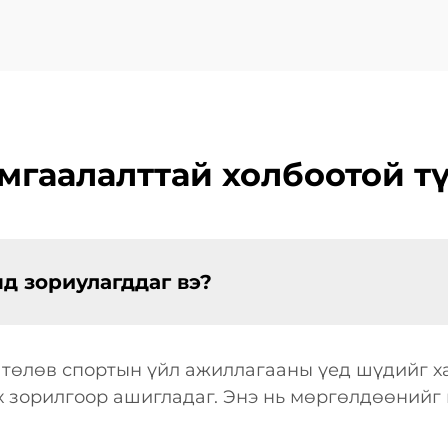
зориулсан
мгаалалттай холбоотой тү
д зориулагддаг вэ?
 төлөв спортын үйл ажиллагааны үед шүдийг 
лэх зорилгоор ашигладаг. Энэ нь мөргөлдөөний