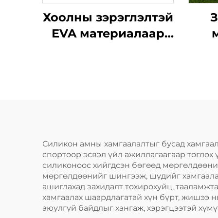
Хоолны зэрэглэлтэй
З
EVA материалаар
хийсэн шүдний
хий
хамгаалалт, боксын
боолт, спортын
хам
үеийн амны боолт
там
сп
Силикон амны хамгаалалтыг бусад хамгаал
спортоор эсвэл үйл ажиллагаагаар тоглох 
силиконоос хийгдсэн бөгөөд мөргөлдөөний
мөргөлдөөнийг шингээж, шүдийг хамгаалах
ашиглахад захидалт тохирохуйц, тааламжт
ш
хамгаалах шаардлагатай хүн бүрт, жишээ н
аюулгүй байдлыг хангаж, хэрэгцээтэй хүмү