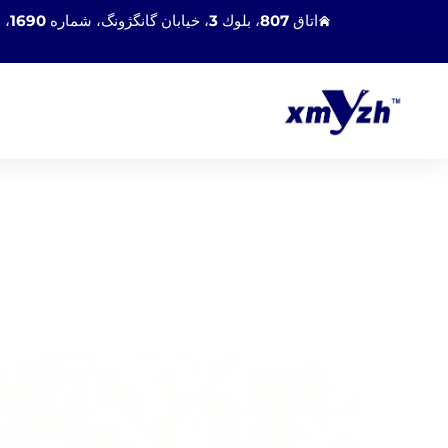
اتاق 807، بلوك 3، خیابان گانگژونگ، شماره 1690، منطقه هولی، شهر زیامن، چین 361100