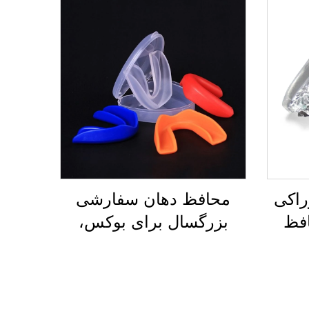
راکی
محافظ دهان سفارشی
، محافظ
بزرگسال برای بوکس،
کت
MMA، موآی تای، محافظ
هان
دندان قابل جوشاندن و گاز
ن ضد
گرفتن، محافظ سیلیکونی