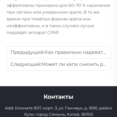
эффективны примерно для 60–70 % населения
при лёгком или умеренном храпе. В то же
время при тяжёлых формах храпа они
неэффективны, и в таких случаях лучше
подойдёт аппарат CPAP.
Предыдущий:
Как правильно надевать каппу, чтобы избежать раздражения десен?
Следующий:
Может ли капа снизить риск травм ротовой полости во время физической активности?
Контакты
Add: Комната 807, корп. 3, ул. Ганчжун, д. 1690, район
Хули, город Сямынь, Китай, 361100