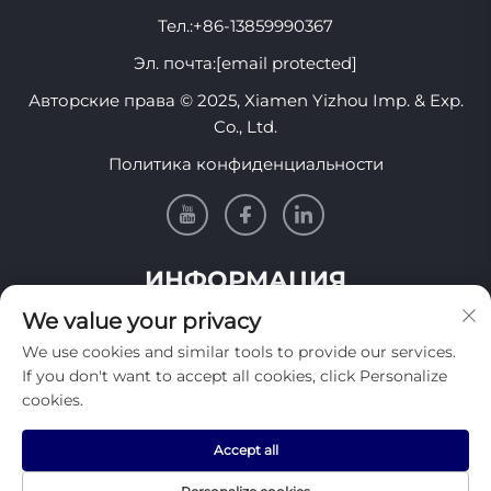
Тел.:
+86-13859990367
Эл. почта:
[email protected]
Авторские права © 2025, Xiamen Yizhou Imp. & Exp.
Co., Ltd.
Политика конфиденциальности
ИНФОРМАЦИЯ
We value your privacy
Подпишитесь, чтобы получать нашу еженедельную
We use cookies and similar tools to provide our services.
рассылку
If you don't want to accept all cookies, click Personalize
cookies.
Accept all
Отправить