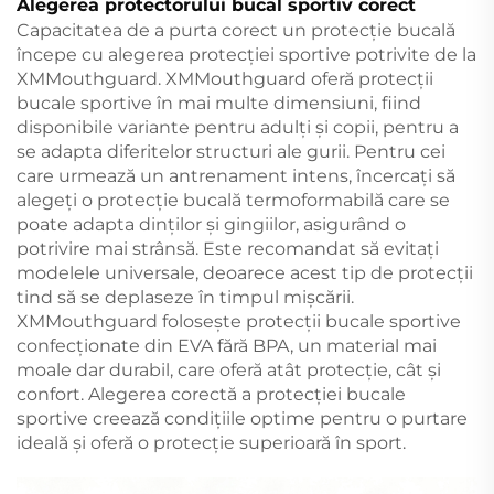
Alegerea protectorului bucal sportiv corect
Capacitatea de a purta corect un protecție bucală
începe cu alegerea protecției sportive potrivite de la
XMMouthguard. XMMouthguard oferă protecții
bucale sportive în mai multe dimensiuni, fiind
disponibile variante pentru adulți și copii, pentru a
se adapta diferitelor structuri ale gurii. Pentru cei
care urmează un antrenament intens, încercați să
alegeți o protecție bucală termoformabilă care se
poate adapta dinților și gingiilor, asigurând o
potrivire mai strânsă. Este recomandat să evitați
modelele universale, deoarece acest tip de protecții
tind să se deplaseze în timpul mișcării.
XMMouthguard folosește protecții bucale sportive
confecționate din EVA fără BPA, un material mai
moale dar durabil, care oferă atât protecție, cât și
confort. Alegerea corectă a protecției bucale
sportive creează condițiile optime pentru o purtare
ideală și oferă o protecție superioară în sport.