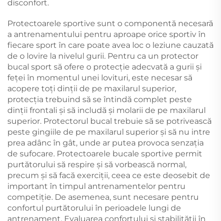
disconfort.
Protectoarele sportive sunt o componentă necesară
a antrenamentului pentru aproape orice sportiv în
fiecare sport în care poate avea loc o leziune cauzată
de o lovire la nivelul gurii. Pentru ca un protector
bucal sport să ofere o protecție adecvată a gurii și
feței în momentul unei lovituri, este necesar să
acopere toți dinții de pe maxilarul superior,
protecția trebuind să se întindă complet peste
dinții frontali și să includă și molarii de pe maxilarul
superior. Protectorul bucal trebuie să se potrivească
peste gingiile de pe maxilarul superior și să nu intre
prea adânc în gât, unde ar putea provoca senzația
de sufocare. Protectoarele bucale sportive permit
purtătorului să respire și să vorbească normal,
precum și să facă exerciții, ceea ce este deosebit de
important în timpul antrenamentelor pentru
competiție. De asemenea, sunt necesare pentru
confortul purtătorului în perioadele lungi de
antrenament. Evaluarea confortului și stabilității în