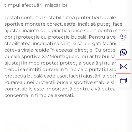
timpul efectuării mișcărilor
Testați confortul și stabilitatea protecției bucale
sportive montate corect, astfel încât să puteți face
ajustări înainte de a practica orice sport pentru care
doriți protecție cu protecție bucală. Pentru a verifica
stabilitatea, încercați să săriți și să alergați făcând
câteva viraje rapide în aceeași direcție. Cu protecțiile
bucale sportive XMMouthguard, nu ar trebui să
ajustați în mod repetat protecția bucală și nu ar
trebui să simțiți durere în timp ce o purtați. Dacă
protecția bucală cade ușor, faceți ajustări la potrivire.
Purarea unei protecții bucale sportive stabile și
confortabile este importantă pentru a vă putea
concentra în timp ce exersați.