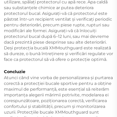
utilizare, spălați protectorul cu apă rece. Apa caldă
sau substanțele chimice ar putea deteriora
protectorul bucal. Asigurați-vă că protectorul este
păstrat într-un recipient ventilat și verificați periodic
pentru deteriorări, precum piese rupte, rupturi sau
modificări ale formei. Asigurați-vă că înlocuiți
protectorul bucal după 6–12 luni, sau mai devreme
dacă prezintă piese desprinse sau alte deteriorări.
Deși protecția bucală XMMouthguard este realizată
să dureze, o bună întreținere și verificări regulate vor
face ca protectorul să vă ofere o protecție optimă.
Concluzie
Atunci când vine vorba de personalizarea și purtarea
corectă a protecției bucale sportive pentru a obține
maximul de performanță, este esențial să reiterăm
importanța alegerii mărimii potrivite, modelarea ei
corespunzătoare, poziționarea corectă, verificarea
confortului și stabilității, precum și monitorizarea
uzurii. Protecțiile bucale XMMouthguard sunt