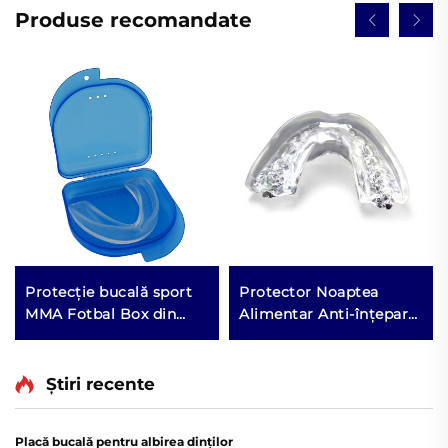
Produse recomandate
Protecție bucală sport
Protector Noaptea
MMA Fotbal Box din
Alimentar Anti-înțepare
EVA, protector din
Somn Protecție Dentară
silicon pentru dinți,
Anti-răsnit Blecian Boil
protecție bucală
and Bite Braces pentru
Știri recente
Albire
Placă bucală pentru albirea dinților