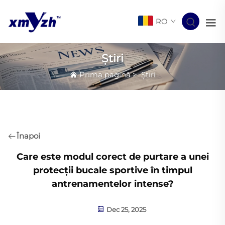
RO
Știri
Prima pagină
>
Știri
Înapoi
Care este modul corect de purtare a unei
protecții bucale sportive în timpul
antrenamentelor intense?
Dec 25, 2025