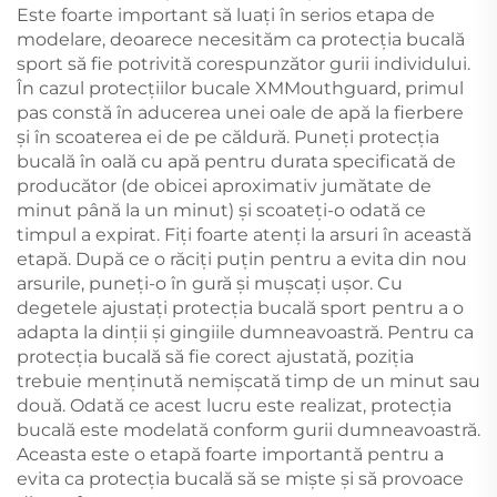
Este foarte important să luați în serios etapa de
modelare, deoarece necesităm ca protecția bucală
sport să fie potrivită corespunzător gurii individului.
În cazul protecțiilor bucale XMMouthguard, primul
pas constă în aducerea unei oale de apă la fierbere
și în scoaterea ei de pe căldură. Puneți protecția
bucală în oală cu apă pentru durata specificată de
producător (de obicei aproximativ jumătate de
minut până la un minut) și scoateți-o odată ce
timpul a expirat. Fiți foarte atenți la arsuri în această
etapă. După ce o răciți puțin pentru a evita din nou
arsurile, puneți-o în gură și mușcați ușor. Cu
degetele ajustați protecția bucală sport pentru a o
adapta la dinții și gingiile dumneavoastră. Pentru ca
protecția bucală să fie corect ajustată, poziția
trebuie menținută nemișcată timp de un minut sau
două. Odată ce acest lucru este realizat, protecția
bucală este modelată conform gurii dumneavoastră.
Aceasta este o etapă foarte importantă pentru a
evita ca protecția bucală să se miște și să provoace