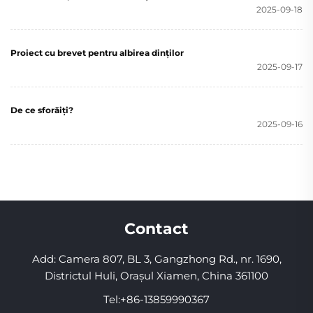
2025-09-18
Proiect cu brevet pentru albirea dinților
2025-09-17
De ce sforăiți?
2025-09-16
Contact
Add: Camera 807, BL 3, Gangzhong Rd., nr. 1690,
Districtul Huli, Orașul Xiamen, China 361100
Tel:
+86-13859990367