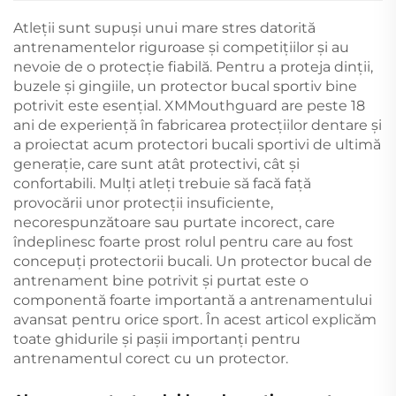
Atleții sunt supuși unui mare stres datorită
antrenamentelor riguroase și competițiilor și au
nevoie de o protecție fiabilă. Pentru a proteja dinții,
buzele și gingiile, un protector bucal sportiv bine
potrivit este esențial. XMMouthguard are peste 18
ani de experiență în fabricarea protecțiilor dentare și
a proiectat acum protectori bucali sportivi de ultimă
generație, care sunt atât protectivi, cât și
confortabili. Mulți atleți trebuie să facă față
provocării unor protecții insuficiente,
necorespunzătoare sau purtate incorect, care
îndeplinesc foarte prost rolul pentru care au fost
concepuți protectorii bucali. Un protector bucal de
antrenament bine potrivit și purtat este o
componentă foarte importantă a antrenamentului
avansat pentru orice sport. În acest articol explicăm
toate ghidurile și pașii importanți pentru
antrenamentul corect cu un protector.