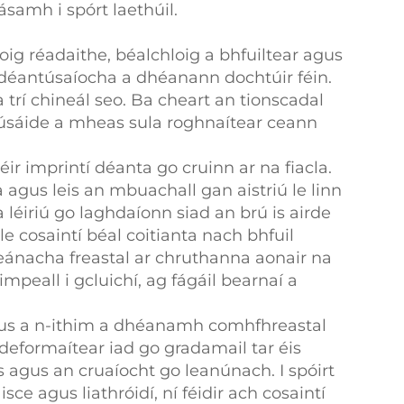
samh i spórt laethúil.
oig réadaithe, béalchloig a bhfuiltear agus
g déantúsaíocha a dhéanann dochtúir féin.
 trí chineál seo. Ba cheart an tionscadal
as úsáide a mheas sula roghnaítear ceann
ir imprintí déanta go cruinn ar na fiacla.
a agus leis an mbuachall gan aistriú le linn
éiriú go laghdaíonn siad an brú is airde
le cosaintí béal coitianta nach bhfuil
hdeánacha freastal ar chruthanna aonair na
impeall i gcluichí, ag fágáil bearnaí a
 agus a n-ithim a dhéanamh comhfhreastal
 deformaítear iad go gradamail tar éis
 agus an cruaíocht go leanúnach. I spóirt
 agus liathróidí, ní féidir ach cosaintí