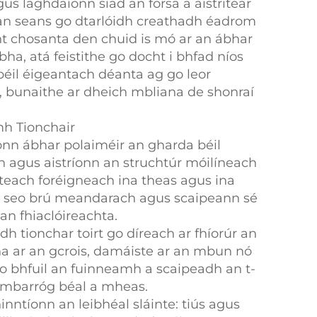
gus laghdaíonn siad an fórsa a aistrítear
 an seans go dtarlóidh creathadh éadrom
t chosanta den chuid is mó ar an ábhar
bha, atá feistithe go docht i bhfad níos
 béil éigeantach déanta ag go leor
a, bunaithe ar dheich mbliana de shonraí
h Tionchair
onn ábhar polaiméir an gharda béil
n agus aistríonn an struchtúr móilíneach
each foréigneach ina theas agus ina
sé seo brú meandarach agus scaipeann sé
an fhiaclóireachta.
dh tionchar toirt go díreach ar fhíorúr an
nna ar an gcrois, damáiste ar an mbun nó
go bhfuil an fuinneamh a scaipeadh an t-
 mbarróg béal a mheas.
inntíonn an leibhéal sláinte: tiús agus