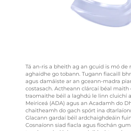
Tá an-ris a bheith ag an gcuid is mó de
aghaidhe go tobann. Tugann fiacaill bhri
agus damáiste ar an gceann-madra pian
costasach. Actheann clárcaí béal mait
traomaithe béil a laghdú le linn cluic
Meiriceá (ADA) agus an Acadamh do Dhent
chaitheamh do gach spórt ina dtarlaíonn
Glacann gardaí béil ardchaighdeáin fu
Cosnaíonn siad fiacla agus fíochán gum