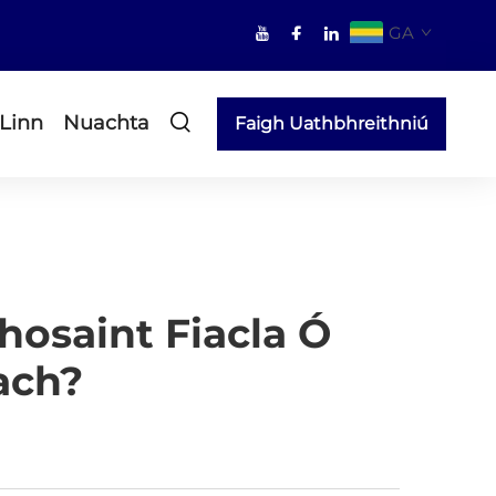
GA
 Linn
Nuachta
Faigh Uathbhreithniú
hosaint Fiacla Ó
ach?