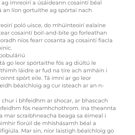
 ag imreoirí a úsáideann cosaintí béal
á an líon gortuithe ag spórtaí nach
oirí poló uisce, do mhúinteoirí ealaíne
ear cosaintí boil-and-bite go forleathan
oradh níos fearr cosanta ag cosaintí fiacla
inic.
pobuláriú
tá go leor spórtaithe fós ag diúltú le
thimh láidre ar fud na tíre ach amháin i
oinnt spórt eile. Tá imní ar go leor
eidh béalchloig ag cur isteach ar an n-
il chur i bhfeidhm ar shocar, ar bhascach
 bhfeidhm fós neamhchothrom. Ina theannta
aga mar scraibhneacha beaga sa éimeal i
n uimhir fíorúil de mhíshásamh béal a
igiúla. Mar sin, níor laistigh béalchloig go