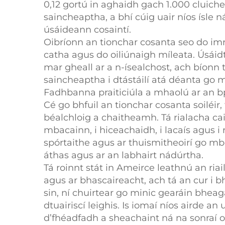
0,12 gortú in aghaidh gach 1.000 cluiche
saincheaptha, a bhí cúig uair níos ísle n
úsáideann cosaintí.
Oibríonn an tionchar cosanta seo do imre
catha agus do oiliúnaigh míleata. Úsáidt
mar gheall ar a n-ísealchost, ach bíonn t
saincheaptha i dtástáilí atá déanta go m
Fadhbanna praiticiúla a mhaolú ar an b
Cé go bhfuil an tionchar cosanta soiléir, 
béalchloig a chaitheamh. Tá rialacha cai
mbacainn, i hiceachaidh, i lacaís agus i r
spórtaithe agus ar thuismitheoirí go mb
áthas agus ar an labhairt nádúrtha.
Tá roinnt stát in Ameirce leathnú an ria
agus ar bhascaireacht, ach tá an cur i
sin, ní chuirtear go minic gearáin bhe
dtuairiscí leighis. Is iomaí níos airde a
d’fhéadfadh a sheachaint ná na sonraí oif