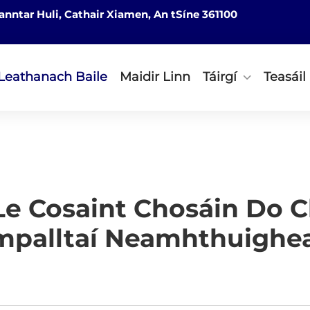
nntar Huli, Cathair Xiamen, An tSíne 361100
Leathanach Baile
Maidir Linn
Táirgí
Teasáil
 Le Cosaint Chosáin Do C
mpalltaí Neamhthuighe