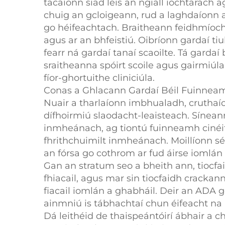
tacaíonn siad leis an ngiall íochtarach a
chuig an gcloigeann, rud a laghdaíonn
go héifeachtach. Braitheann feidhmíoch
agus ar an bhfeistiú. Oibríonn gardaí tiu
fearr ná gardaí tanaí scaoilte. Tá gardaí
sraitheanna spóirt scoile agus gairmiúl
fíor-ghortuithe cliniciúla.
Conas a Ghlacann Gardaí Béil Fuinneam
Nuair a tharlaíonn imbhualadh, cruthaí
dífhoirmiú slaodacht-leaisteach. Sínean
inmheánach, ag tiontú fuinneamh cinéit
fhrithchuimilt inmheánach. Moillíonn 
an fórsa go cothrom ar fud áirse iomlán 
Gan an stratum seo a bheith ann, tiocfai
fhiacail, agus mar sin tiocfaidh cracka
fiacail iomlán a ghabháil. Deir an ADA 
ainmniú is tábhachtaí chun éifeacht na
Dá leithéid de thaispeántóirí ábhair a ch