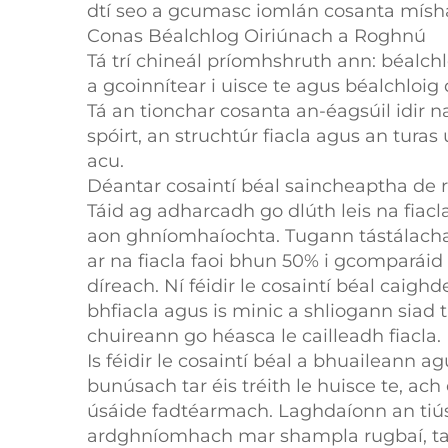
dtí seo a gcumasc iomlán cosanta míshá
Conas Béalchlog Oiriúnach a Roghnú
Tá trí chineál príomhshruth ann: béalchl
a gcoinnítear i uisce te agus béalchloi
Tá an tionchar cosanta an-éagsúil idir na
spóirt, an struchtúr fiacla agus an tur
acu.
Déantar cosaintí béal saincheaptha de ré
Táid ag adharcadh go dlúth leis na fiacl
aon ghníomhaíochta. Tugann tástálacha l
ar na fiacla faoi bhun 50% i gcomparáid 
díreach. Ní féidir le cosaintí béal caig
bhfiacla agus is minic a shliogann siad t
chuireann go héasca le cailleadh fiacla.
Is féidir le cosaintí béal a bhuaileann
bunúsach tar éis tréith le huisce te, ach
úsáide fadtéarmach. Laghdaíonn an tiús
ardghníomhach mar shampla rugbaí, taisce