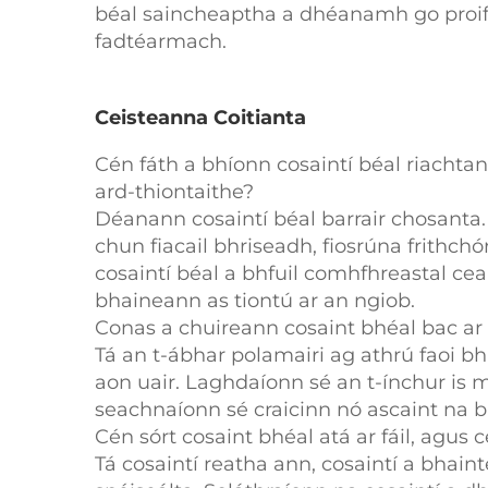
béal saincheaptha a dhéanamh go proifi
fadtéarmach.
Ceisteanna Coitianta
Cén fáth a bhíonn cosaintí béal riacht
ard-thiontaithe?
Déanann cosaintí béal barrair chosanta.
chun fiacail bhriseadh, fiosrúna frithc
cosaintí béal a bhfuil comhfhreastal cear
bhaineann as tiontú ar an ngiob.
Conas a chuireann cosaint bhéal bac ar 
Tá an t-ábhar polamairi ag athrú faoi bh
aon uair. Laghdaíonn sé an t-ínchur is 
seachnaíonn sé craicinn nó ascaint na b
Cén sórt cosaint bhéal atá ar fáil, agus c
Tá cosaintí reatha ann, cosaintí a bhain