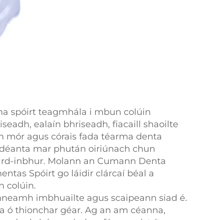
 na spóirt teagmhála i mbun colúin
seadh, ealaín bhriseadh, fiacaill shaoilte
 mór agus córais fada téarma denta
h déanta mar phután oiriúnach chun
hí ard-inbhur. Molann an Cumann Denta
as Spóirt go láidir clárcaí béal a
 colúin.
inneamh imbhuailte agus scaipeann siad é.
a ó thionchar géar. Ag an am céanna,