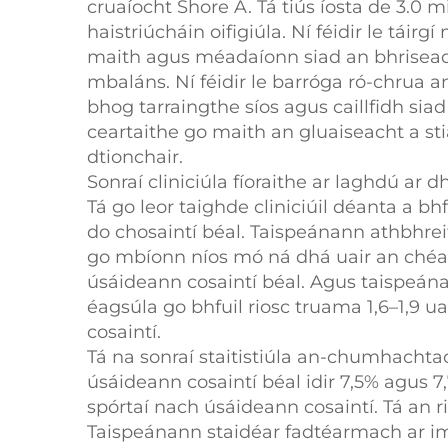
cruaíocht Shore A. Tá tiús íosta de 3.0 
haistriúcháin oifigiúla. Ní féidir le táir
maith agus méadaíonn siad an bhriseadh
mbaláns. Ní féidir le barróga ró-chrua 
bhog tarraingthe síos agus caillfidh siad
ceartaithe go maith an gluaiseacht a st
dtionchair.
Sonraí cliniciúla fíoraithe ar laghdú ar 
Tá go leor taighde cliniciúil déanta a bh
do chosaintí béal. Taispeánann athbhreit
go mbíonn níos mó ná dhá uair an chéad 
úsáideann cosaintí béal. Agus taispeána
éagsúla go bhfuil riosc truama 1,6–1,9 u
cosaintí.
Tá na sonraí staitistiúla an-chumhachta
úsáideann cosaintí béal idir 7,5% agus 
spórtaí nach úsáideann cosaintí. Tá an 
Taispeánann staidéar fadtéarmach ar imreo