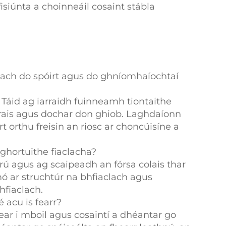
siúnta a choinneáil cosaint stábla
anach do spóirt agus do ghníomhaíochtaí
 Táid ag iarraidh fuinneamh tiontaithe
hórais agus dochar don ghiob. Laghdaíonn
t orthu freisin an riosc ar choncúisíne a
ghortuithe fiaclacha?
rú agus ag scaipeadh an fórsa colais thar
mó ar struchtúr na bhfiaclach agus
hfiaclach.
é acu is fearr?
tear i mboil agus cosaintí a dhéantar go