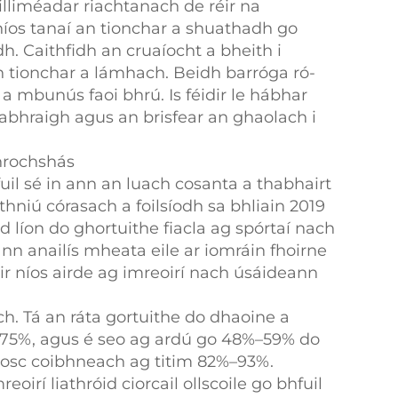
milliméadar riachtanach de réir na
gí níos tanaí an tionchar a shuathadh go
. Caithfidh an cruaíocht a bheith i
an tionchar a lámhach. Beidh barróga ró-
 a mbunús faoi bhrú. Is féidir le hábhar
iabhraigh agus an brisfear an ghaolach i
dhrochshás
fuil sé in ann an luach cosanta a thabhairt
hniú córasach a foilsíodh sa bhliain 2019
líon do ghortuithe fiacla ag spórtaí nach
nn anailís mheata eile ar iomráin fhoirne
air níos airde ag imreoirí nach úsáideann
ch. Tá an ráta gortuithe do dhaoine a
7,75%, agus é seo ag ardú go 48%–59% do
riosc coibhneach ag titim 82%–93%.
irí liathróid ciorcail ollscoile go bhfuil