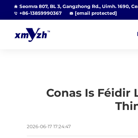
Seomra 807, BL 3, Gangzhong Rd., Uimh. 1690, Cea
+86-13859990367
[email protected]
Conas Is Féidir
Thi
2026-06-17 17:24:47