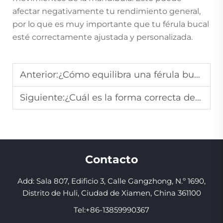
afectar negativamente tu rendimiento general,
por lo que es muy importante que tu férula bucal
esté correctamente ajustada y personalizada.
Anterior:
¿Cómo equilibra una férula bucal la protección y la comodidad al usarla?
Siguiente:
¿Cuál es la forma correcta de colocar una férula bucal para evitar la irritación de las encías?
Contacto
Add: Sala 807, Edificio 3, Calle Gangzhong, N.º 1690,
Distrito de Huli, Ciudad de Xiamen, China 361100
Tel:
+86-13859990367