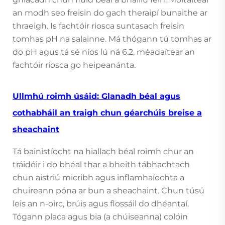
an modh seo freisin do gach theraipí bunaithe ar
thraeigh. Is fachtóir riosca suntasach freisin
tomhas pH na salainne. Má thógann tú tomhas ar
do pH agus tá sé níos lú ná 6.2, méadaítear an
fachtóir riosca go heipeanánta.
Ullmhú roimh úsáid: Glanadh béal agus
cothabháil an traigh chun géarchúis breise a
sheachaint
Tá bainistíocht na hiallach béal roimh chur an
tráidéir i do bhéal thar a bheith tábhachtach
chun aistriú micribh agus inflamhaíochta a
chuireann póna ar bun a sheachaint. Chun túsú
leis an n-oirc, brúis agus flossáil do dhéantaí.
Tógann placa agus bia (a chúiseanna) colóin