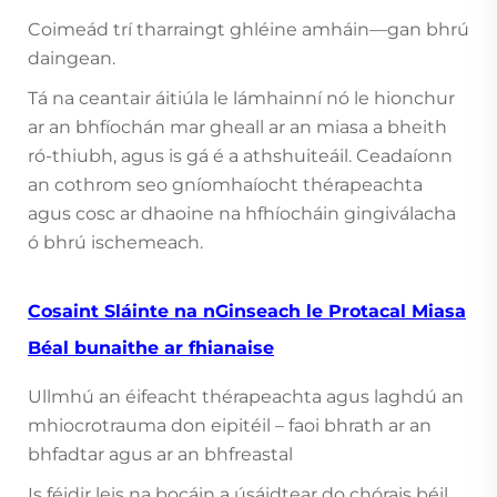
Coimeád trí tharraingt ghléine amháin—gan bhrú
daingean.
Tá na ceantair áitiúla le lámhainní nó le hionchur
ar an bhfíochán mar gheall ar an miasa a bheith
ró-thiubh, agus is gá é a athshuiteáil. Ceadaíonn
an cothrom seo gníomhaíocht thérapeachta
agus cosc ar dhaoine na hfhíocháin gingiválacha
ó bhrú ischemeach.
Cosaint Sláinte na nGinseach le Protacal Miasa
Béal bunaithe ar fhianaise
Ullmhú an éifeacht thérapeachta agus laghdú an
mhiocrotrauma don eipitéil – faoi bhrath ar an
bhfadtar agus ar an bhfreastal
Is féidir leis na bocáin a úsáidtear do chórais béil