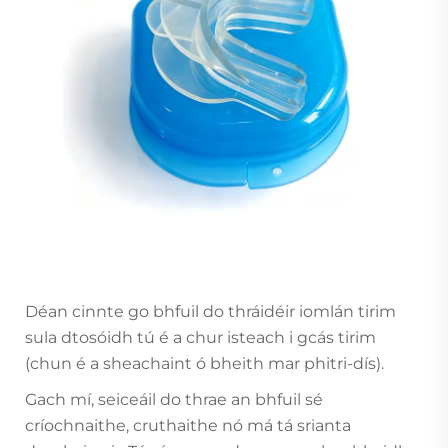
Déan cinnte go bhfuil do thráidéir iomlán tirim
sula dtosóidh tú é a chur isteach i gcás tirim
(chun é a sheachaint ó bheith mar phitri-dís).
Gach mí, seiceáil do thrae an bhfuil sé
críochnaithe, cruthaithe nó má tá srianta