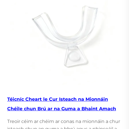
Téicníc Cheart le Cur Isteach na Mionnáin
Chéile chun Brú ar na Guma a Bhaint Amach
Treoir céim ar chéim ar conas na mionnáin a chur
isteach chun an guma a bhrú agus a phinseáil a