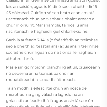
Ciallaíonn an tréimhse cé mhéad ama atá i gceist
leis an seisiún, agus is féidir é seo a bheith idir 15-
45 nóiméad. Cuirfidh sé seo brath ar an am atá
riachtanach chun an t-ábhar a bhaint amach a
chur in oiriúint. Mar shampla, tá níos lú ama
riachtanach le haghaidh géil chlorhexidine.
Gach lá ar feadh 7-14 lá (d’fhéadfadh an tréimhse
seo a bheith ag teastáil arís) agus ansin tréimhse
socraithe chun ligean do na tionsaí le haghaidh
athbhreithniú.
Más é sin go mbíonn blanching áitiúil, cruaiceann
nó oedema ar na tionsaí, ba chóir an
monatóireacht a stopadh láithreach.
Tá an modh is éifeachtaí chun an riosca de
microtrauma gingiválach a laghdú ná an
ghlacadh ar feadh dhá lá agus ansin lá saor ón
ghlacadh chun fluid béal a bhailiú féin. Moltaítear