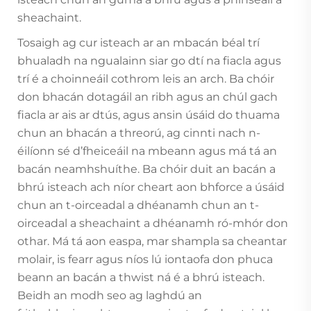
sheachaint.
Tosaigh ag cur isteach ar an mbacán béal trí
bhualadh na ngualainn siar go dtí na fiacla agus
trí é a choinneáil cothrom leis an arch. Ba chóir
don bhacán dotagáil an ribh agus an chúl gach
fiacla ar ais ar dtús, agus ansin úsáid do thuama
chun an bhacán a threorú, ag cinnti nach n-
éilíonn sé d’fheiceáil na mbeann agus má tá an
bacán neamhshuíthe. Ba chóir duit an bacán a
bhrú isteach ach níor cheart aon bhforce a úsáid
chun an t-oirceadal a dhéanamh chun an t-
oirceadal a sheachaint a dhéanamh ró-mhór don
othar. Má tá aon easpa, mar shampla sa cheantar
molair, is fearr agus níos lú iontaofa don phuca
beann an bacán a thwist ná é a bhrú isteach.
Beidh an modh seo ag laghdú an