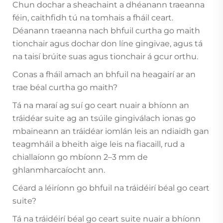
Chun dochar a sheachaint a dhéanann traeanna
féin, caithfidh tú na tomhais a fháil ceart.
Déanann traeanna nach bhfuil curtha go maith
tionchair agus dochar don líne gingivae, agus tá
na taisí brúite suas agus tionchair á gcur orthu.
Conas a fháil amach an bhfuil na heagairí ar an
trae béal curtha go maith?
Tá na maraí ag suí go ceart nuair a bhíonn an
tráidéar suite ag an tsúile gingiválach ionas go
mbaineann an tráidéar iomlán leis an ndiaidh gan
teagmháil a bheith aige leis na fiacaill, rud a
chiallaíonn go mbíonn 2–3 mm de
ghlanmharcaíocht ann.
Céard a léiríonn go bhfuil na tráidéirí béal go ceart
suite?
Tá na tráidéirí béal go ceart suite nuair a bhíonn