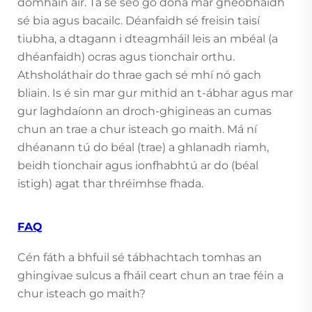
domhain air. Tá sé seo go dona mar gheobhaidh
sé bia agus bacailc. Déanfaidh sé freisin taisí
tiubha, a dtagann i dteagmháil leis an mbéal (a
dhéanfaidh) ocras agus tionchair orthu.
Athsholáthair do thrae gach sé mhí nó gach
bliain. Is é sin mar gur mithid an t-ábhar agus mar
gur laghdaíonn an droch-ghigineas an cumas
chun an trae a chur isteach go maith. Má ní
dhéanann tú do béal (trae) a ghlanadh riamh,
beidh tionchair agus ionfhabhtú ar do (béal
istigh) agat thar thréimhse fhada.
FAQ
Cén fáth a bhfuil sé tábhachtach tomhas an
ghingivae sulcus a fháil ceart chun an trae féin a
chur isteach go maith?