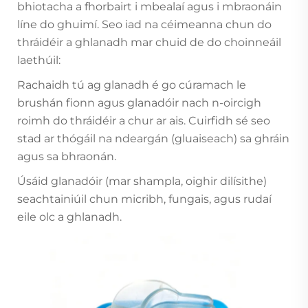
bhiotacha a fhorbairt i mbealaí agus i mbraonáin
líne do ghuimí. Seo iad na céimeanna chun do
thráidéir a ghlanadh mar chuid de do choinneáil
laethúil:
Rachaidh tú ag glanadh é go cúramach le
brushán fionn agus glanadóir nach n-oircigh
roimh do thráidéir a chur ar ais. Cuirfidh sé seo
stad ar thógáil na ndeargán (gluaiseach) sa ghráin
agus sa bhraonán.
Úsáid glanadóir (mar shampla, oighir dilísithe)
seachtainiúil chun micribh, fungais, agus rudaí
eile olc a ghlanadh.