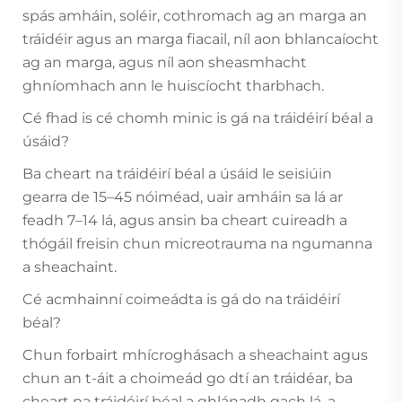
spás amháin, soléir, cothromach ag an marga an
tráidéir agus an marga fiacail, níl aon bhlancaíocht
ag an marga, agus níl aon sheasmhacht
ghníomhach ann le huiscíocht tharbhach.
Cé fhad is cé chomh minic is gá na tráidéirí béal a
úsáid?
Ba cheart na tráidéirí béal a úsáid le seisiúin
gearra de 15–45 nóiméad, uair amháin sa lá ar
feadh 7–14 lá, agus ansin ba cheart cuireadh a
thógáil freisin chun micreotrauma na ngumanna
a sheachaint.
Cé acmhainní coimeádta is gá do na tráidéirí
béal?
Chun forbairt mhícroghásach a sheachaint agus
chun an t-áit a choimeád go dtí an tráidéar, ba
cheart na tráidéirí béal a ghlánadh gach lá, a