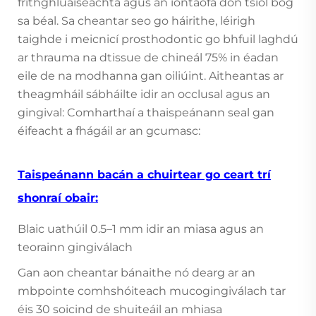
frithghluaiseachta agus an iontaofa don tsiol bog
sa béal. Sa cheantar seo go háirithe, léirigh
taighde i meicnicí prosthodontic go bhfuil laghdú
ar thrauma na dtissue de chineál 75% in éadan
eile de na modhanna gan oiliúint. Aitheantas ar
theagmháil sábháilte idir an occlusal agus an
gingival: Comharthaí a thaispeánann seal gan
éifeacht a fhágáil ar an gcumasc:
Taispeánann bacán a chuirtear go ceart trí
shonraí obair:
Blaic uathúil 0.5–1 mm idir an miasa agus an
teorainn gingiválach
Gan aon cheantar bánaithe nó dearg ar an
mbpointe comhshóiteach mucogingiválach tar
éis 30 soicind de shuiteáil an mhiasa