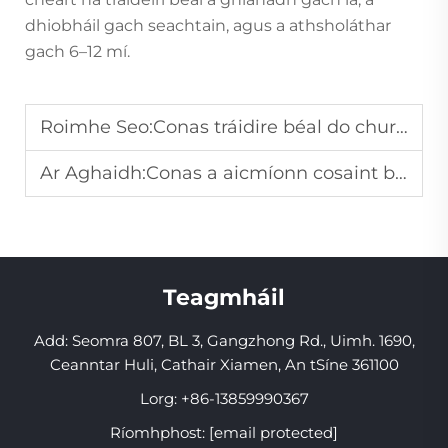
dhiobháil gach seachtain, agus a athsholáthar
gach 6–12 mí.
Roimhe Seo:
Conas tráidire béal do chur in oiriúnú do bhuailt?
Ar Aghaidh:
Conas a aicmíonn cosaint béal do snórála suíomh an ghiobáin chun snóráil a stopadh?
Teagmháil
Add: Seomra 807, BL 3, Gangzhong Rd., Uimh. 1690,
Ceanntar Huli, Cathair Xiamen, An tSíne 361100
Lorg:
+86-13859990367
Ríomhphost:
[email protected]