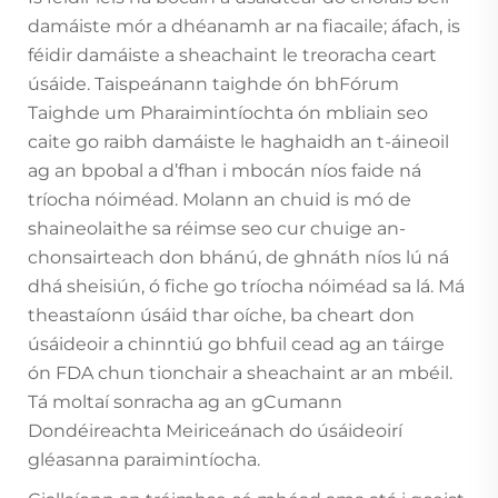
damáiste mór a dhéanamh ar na fiacaile; áfach, is
féidir damáiste a sheachaint le treoracha ceart
úsáide. Taispeánann taighde ón bhFórum
Taighde um Pharaimintíochta ón mbliain seo
caite go raibh damáiste le haghaidh an t-áineoil
ag an bpobal a d’fhan i mbocán níos faide ná
tríocha nóiméad. Molann an chuid is mó de
shaineolaithe sa réimse seo cur chuige an-
chonsairteach don bhánú, de ghnáth níos lú ná
dhá sheisiún, ó fiche go tríocha nóiméad sa lá. Má
theastaíonn úsáid thar oíche, ba cheart don
úsáideoir a chinntiú go bhfuil cead ag an táirge
ón FDA chun tionchair a sheachaint ar an mbéil.
Tá moltaí sonracha ag an gCumann
Dondéireachta Meiriceánach do úsáideoirí
gléasanna paraimintíocha.