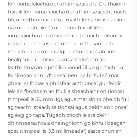
féin-iompraíocha don dhinnsearacht. Cruthaíonn
tráidilí féin-iompraíocha don dhinnsearacht nach
bhfuil cothromaithe go maith fórsa breise ar líne
na mbéalghuile. Cruthaíonn tráidilí féin-
iompraíocha don dhinnsearacht nach ndéantar
iad go ceart agus a chuirtear ró-thorannach
isteach círcul mharcaigh a chuireann an líne
béalghuile i mbraon agus a scriosann an
leathbhrua an eipitéilim ionadúil go gortach. Tá
feiniméan ann i dtionsaí beo ina bhfuil sé mar
gheall ar fhoras a bhrisfear ar thionsaí gur féidir
leis an fhoras sin an fhuil a sheachaint ón tionsaí
(timpeall is 30 mmHg), agus mar sin ní bheidh fuil
ag teacht isteach sa tionsaí agus beidh an tionsaí
ag éag go tapa. Tugadh críoch le staidéir
dhinnsearachta a dhaingníonn go bhfuil beagán
spás (timpeall is 0,3 milliméadar) sásta chun an