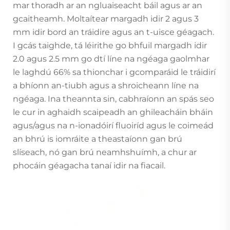
mar thoradh ar an ngluaiseacht báil agus ar an
gcaitheamh. Moltaítear margadh idir 2 agus 3
mm idir bord an tráidire agus an t-uisce géagach.
I gcás taighde, tá léirithe go bhfuil margadh idir
2.0 agus 2.5 mm go dtí líne na ngéaga gaolmhar
le laghdú 66% sa thionchar i gcomparáid le tráidirí
a bhíonn an-tiubh agus a shroicheann líne na
ngéaga. Ina theannta sin, cabhraíonn an spás seo
le cur in aghaidh scaipeadh an ghileacháin bháin
agus/agus na n-ionadóirí fluoiríd agus le coimeád
an bhrú is iomráite a theastaíonn gan brú
slíseach, nó gan brú neamhshuímh, a chur ar
phocáin géagacha tanaí idir na fiacail.