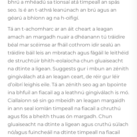
bhrú a mhéadú sa tionsaí atá timpeall an spás
seo. Is é an t-athrá leanúnach an brú agus an
géarú a bhíonn ag na h-oifigí.
Tá an t-achomharc ar an áit cheart a leagan
amach an margadh nuair a dhéanann tú tráidire
béal mar scéimse ar fháil cothrom idir sealú an
tráidire báil leis an mbratach agus fágáil le leithéid
de struchtúir bhith-eolaíocha chun gluaiseacht
na dtinte a ligean. Suggests gur i mbun an zénith
gingiválach atá an leagan ceart, de réir gur léir
d’oibrí leighis eile. Tá an zénith seo ag an bpointe
ina bhfuil an fiacail ag a leathnú gingiválach is mó.
Ciallaíonn sé sin go mbeidh an leagan margaidh
in ann seal iomlán timpeall na fiacail a chruthú
agus fós a bheith thuas ón margadh. Chun
gluaiseacht na dtinte a ligean agus cruthú súlach
nó/agus fuincheáil na dtinte timpeall na fiacail