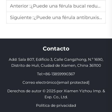
Anterior :
¿Puede una férula bucal reducir el riesgo de lesiones orales durante actividades físicas?
Siguiente :
¿Puede una férula antibruxismo ayudar a reducir el dolor mandibular causado por el rechinamiento de dientes?
Contacto
Add: Sala 807, Edificio 3, Calle Gangzhong, N.º 1690,
Distrito de Huli, Ciudad de Xiamen, China 361100
Tel:
+86-13859990367
Correo electrónico:
[email protected]
Derechos de autor © 2025 por Xiamen Yizhou Imp. &
Exp. Co., Ltd.
Política de privacidad