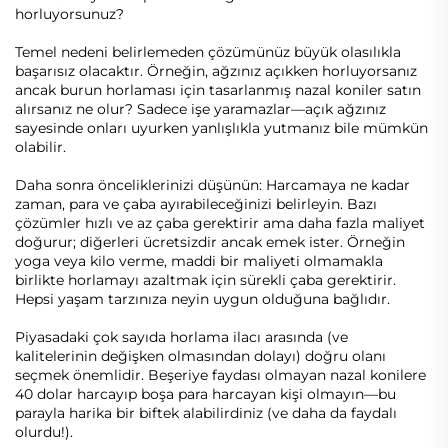
horluyorsunuz?
Temel nedeni belirlemeden çözümünüz büyük olasılıkla
başarısız olacaktır. Örneğin, ağzınız açıkken horluyorsanız
ancak burun horlaması için tasarlanmış nazal koniler satın
alırsanız ne olur? Sadece işe yaramazlar—açık ağzınız
sayesinde onları uyurken yanlışlıkla yutmanız bile mümkün
olabilir.
Daha sonra önceliklerinizi düşünün: Harcamaya ne kadar
zaman, para ve çaba ayırabileceğinizi belirleyin. Bazı
çözümler hızlı ve az çaba gerektirir ama daha fazla maliyet
doğurur; diğerleri ücretsizdir ancak emek ister. Örneğin
yoga veya kilo verme, maddi bir maliyeti olmamakla
birlikte horlamayı azaltmak için sürekli çaba gerektirir.
Hepsi yaşam tarzınıza neyin uygun olduğuna bağlıdır.
Piyasadaki çok sayıda horlama ilacı arasında (ve
kalitelerinin değişken olmasından dolayı) doğru olanı
seçmek önemlidir. Beşeriye faydası olmayan nazal konilere
40 dolar harcayıp boşa para harcayan kişi olmayın—bu
parayla harika bir biftek alabilirdiniz (ve daha da faydalı
olurdu!).