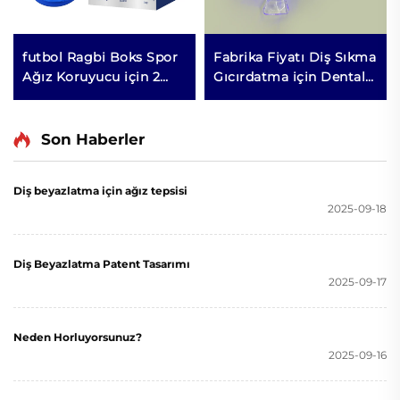
futbol Ragbi Boks Spor
Fabrika Fiyatı Diş Sıkma
Ağız Koruyucu için 2
Gıcırdatma için Dental
Boyutta Hijyen Kutusu
Silikon Gece Ağız
Dişleri Korur Kolay
Koruyucusu, Uyku
Kullanımlı Özel Paket
Esnasında Diş Koruması
Son Haberler
ve Beyazlatma İçin Ağız
Tepsisi
Diş beyazlatma için ağız tepsisi
2025-09-18
Diş Beyazlatma Patent Tasarımı
2025-09-17
Neden Horluyorsunuz?
2025-09-16