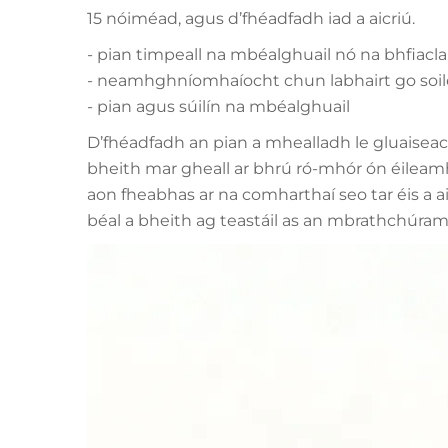
15 nóiméad, agus d’fhéadfadh iad a aicriú.
- pian timpeall na mbéalghuail nó na bhfiacla
- neamhghníomhaíocht chun labhairt go soilé
- pian agus súilín na mbéalghuail
D’fhéadfadh an pian a mhealladh le gluaisea
bheith mar gheall ar bhrú ró-mhór ón éileamh 
aon fheabhas ar na comharthaí seo tar éis a ai
béal a bheith ag teastáil as an mbrathchúram 