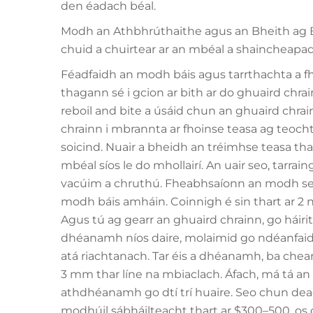
den éadach béal.
Modh an Athbhrúthaithe agus an Bheith ag Bi
chuid a chuirtear ar an mbéal a shaincheapad
Féadfaidh an modh báis agus tarrthachta a 
thagann sé i gcion ar bith ar do ghuaird chrain
reboil and bite a úsáid chun an ghuaird chra
chrainn i mbrannta ar fhoinse teasa ag teoch
soicind. Nuair a bheidh an tréimhse teasa thar
mbéal síos le do mhollairí. An uair seo, tarra
vacúim a chruthú. Fheabhsaíonn an modh seo
modh báis amháin. Coinnigh é sin thart ar 2
Agus tú ag gearr an ghuaird chrainn, go hái
dhéanamh níos daire, molaimid go ndéanfaid
atá riachtanach. Tar éis a dhéanamh, ba che
3 mm thar líne na mbiaclach. Áfach, má tá an t
athdhéanamh go dtí trí huaire. Seo chun dea
modhúil sábháilteacht thart ar $300–500, os c