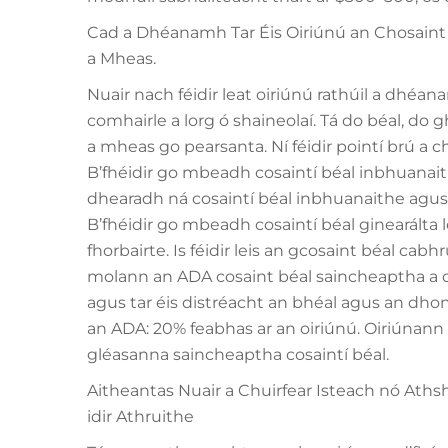
Cad a Dhéanamh Tar Éis Oiriúnú an Chosaint B
a Mheas.
Nuair nach féidir leat oiriúnú rathúil a dhéan
comhairle a lorg ó shaineolaí. Tá do béal, do g
a mheas go pearsanta. Ní féidir pointí brú a c
B’fhéidir go mbeadh cosaintí béal inbhuanaith
dhearadh ná cosaintí béal inbhuanaithe agus 
B’fhéidir go mbeadh cosaintí béal ginearálta le
fhorbairte. Is féidir leis an gcosaint béal cab
molann an ADA cosaint béal saincheaptha a oi
agus tar éis distréacht an bhéal agus an dhont
an ADA: 20% feabhas ar an oiriúnú. Oiriúnann
gléasanna saincheaptha cosaintí béal.
Aitheantas Nuair a Chuirfear Isteach nó Aths
idir Athruithe