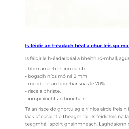
Is féidir an t-éadach béal a chur leis go mal
Is féidir le h-éadaí béal a bheith ró-mhall, a
- titim amach le linn cainte
- bogadh níos mó ná 2 mm
- méadú ar an tionchar suas le 70%
- risce a bhriste.
- iompraíocht an tionchair
Tá an risce do ghortú ag éirí níos airde freisi
lack of cosaint ó theagmháil. Is féidir leis 
teagmháil spóirt ghainmheach. Laghdaíonn 