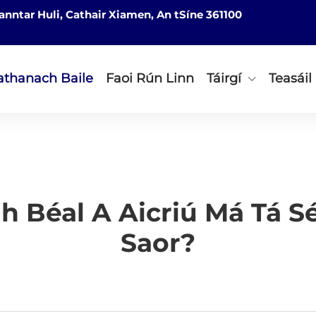
nntar Huli, Cathair Xiamen, An tSíne 361100
athanach Baile
Faoi Rún Linn
Táirgí
Teasáil
h Béal A Aicriú Má Tá S
Saor?