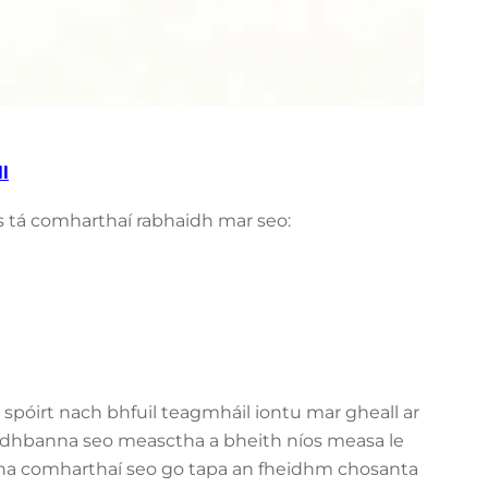
l
gus tá comharthaí rabhaidh mar seo:
n i spóirt nach bhfuil teagmháil iontu mar gheall ar
na fadhbanna seo measctha a bheith níos measa le
na comharthaí seo go tapa an fheidhm chosanta