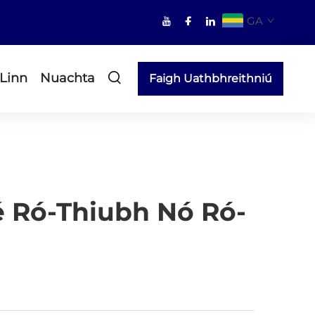
GA
 Linn
Nuachta
Faigh Uathbhreithniú
é Ró-Thiubh Nó Ró-