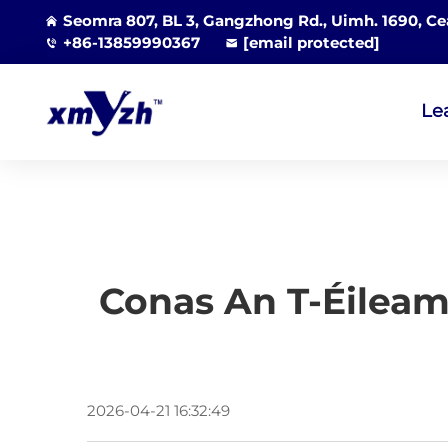
Seomra 807, BL 3, Gangzhong Rd., Uimh. 1690, Cea
+86-13859990367
[email protected]
Le
Conas An T-Éileam
2026-04-21 16:32:49