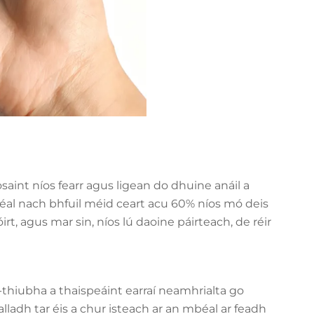
saint níos fearr agus ligean do dhuine anáil a
béal nach bhfuil méid ceart acu 60% níos mó deis
irt, agus mar sin, níos lú daoine páirteach, de réir
hiubha a thaispeáint earraí neamhrialta go
ladh tar éis a chur isteach ar an mbéal ar feadh