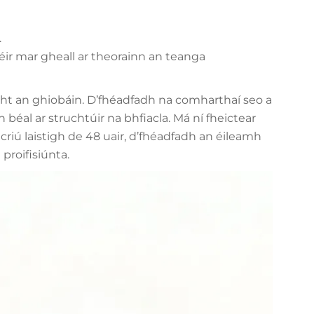
.
ir mar gheall ar theorainn an teanga
cht an ghiobáin. D’fhéadfadh na comharthaí seo a
béal ar struchtúir na bhfiacla. Má ní fheictear
criú laistigh de 48 uair, d’fhéadfadh an éileamh
proifisiúnta.