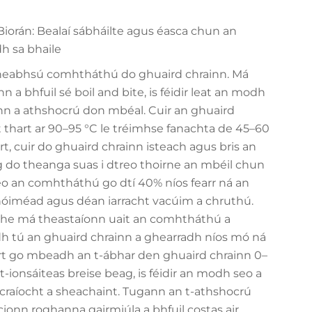
orán: Bealaí sábháilte agus éasca chun an
h sa bhaile
fheabhsú comhtháthú do ghuaird chrainn. Má
n a bhfuil sé boil and bite, is féidir leat an modh
inn a athshocrú don mbéal. Cuir an ghuaird
t thart ar 90–95 °C le tréimhse fanachta de 45–60
t, cuir do ghuaird chrainn isteach agus bris an
ing do theanga suas i dtreo thoirne an mbéil chun
 an comhtháthú go dtí 40% níos fearr ná an
 nóiméad agus déan iarracht vacúim a chruthú.
rithe má theastaíonn uait an comhtháthú a
h tú an ghuaird chrainn a ghearradh níos mó ná
art go mbeadh an t-ábhar den ghuaird chrainn 0–
-ionsáiteas breise beag, is féidir an modh seo a
craíocht a sheachaint. Tugann an t-athshocrú
ionn roghanna gairmiúla a bhfuil costas air.