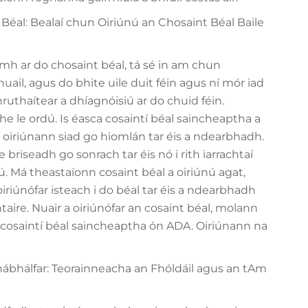
éal: Bealaí chun Oiriúnú an Chosaint Béal Baile
amh ar do chosaint béal, tá sé in am chun
huail, agus do bhite uile duit féin agus ní mór iad
hruthaítear a dhíagnóisiú ar do chuid féin.
e le ordú. Is éasca cosaintí béal saincheaptha a
oiriúnann siad go hiomlán tar éis a ndearbhadh.
 briseadh go sonrach tar éis nó i rith iarrachtaí
hrú. Má theastaíonn cosaint béal a oiriúnú agat,
riúnófar isteach i do béal tar éis a ndearbhadh
aire. Nuair a oiriúnófar an cosaint béal, molann
 cosaintí béal saincheaptha ón ADA. Oiriúnann na
hábhálfar: Teorainneacha an Fhóldáil agus an tAm