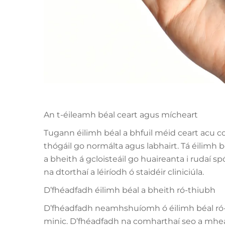
An t-éileamh béal ceart agus mícheart
Tugann éilimh béal a bhfuil méid ceart acu co
thógáil go normálta agus labhairt. Tá éilimh 
a bheith á gcloisteáil go huaireanta i rudaí spó
na dtorthaí a léiríodh ó staidéir cliniciúla.
D’fhéadfadh éilimh béal a bheith ró-thiubh
D’fhéadfadh neamhshuíomh ó éilimh béal ró-t
minic. D’fhéadfadh na comharthaí seo a mheal